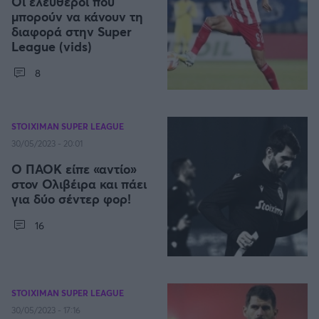
Οι ελεύθεροι που
μπορούν να κάνουν τη
διαφορά στην Super
Άρσεναλ
League (vids)
8
Γιουβέντους
Μίλαν
STOIXIMAN SUPER LEAGUE
30/05/2023 - 20:01
Ίντερ
Ο ΠΑΟΚ είπε «αντίο»
στον Ολιβέιρα και πάει
Μπάγερν Μονάχου
για δύο σέντερ φορ!
16
Παρί Σεν Ζερμέν
STOIXIMAN SUPER LEAGUE
30/05/2023 - 17:16