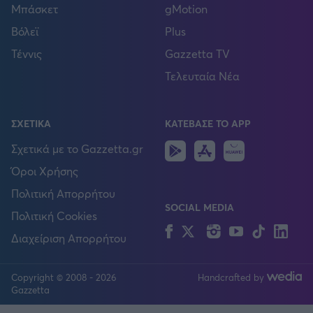
Μπάσκετ
gMotion
Βόλεϊ
Plus
Τέννις
Gazzetta TV
Τελευταία Νέα
ΣΧΕΤΙΚΑ
ΚΑΤΕΒΑΣΕ ΤΟ APP
Android
IOS
Huawei
Σχετικά με το Gazzetta.gr
Όροι Χρήσης
Πολιτική Απορρήτου
SOCIAL MEDIA
Πολιτική Cookies
Facebook
Twitter
Instagram
YouTube
TikTok
Lin
Διαχείριση Απορρήτου
Copyright © 2008 - 2026
Handcrafted by
FOLLOW US
Gazzetta