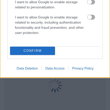
I want to allow Google to enable storage
related to personalization.
Για να προσθέσεις το σχόλιο
σου πρέπει να συνδεθείς
I want to allow Google to enable storage
related to security, including authentication
στο my gazzetta!
functionality and fraud prevention, and other
user protection.
Εγγραφή
Σύνδεση
CONFIRM
Data Deletion
Data Access
Privacy Policy