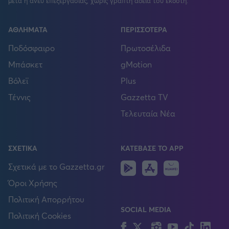
μετά ή άνευ επεξεργασίας, χωρίς γραπτή άδεια του εκδότη.
ΑΘΛΗΜΑΤΑ
ΠΕΡΙΣΣΟΤΕΡΑ
Ποδόσφαιρο
Πρωτοσέλιδα
Μπάσκετ
gMotion
Βόλεϊ
Plus
Τέννις
Gazzetta TV
Τελευταία Νέα
ΣΧΕΤΙΚΑ
ΚΑΤΕΒΑΣΕ ΤΟ APP
Android
IOS
Huawei
Σχετικά με το Gazzetta.gr
Όροι Χρήσης
Πολιτική Απορρήτου
SOCIAL MEDIA
Πολιτική Cookies
Facebook
Twitter
Instagram
YouTube
TikTok
Lin