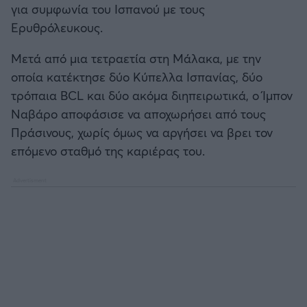
για συμφωνία του Ισπανού με τους
Καλαμάτα
Ερυθρόλευκους.
Ηρακλής
Μετά από μια τετραετία στη Μάλακα, με την
οποία κατέκτησε δύο Κύπελλα Ισπανίας, δύο
Μπαρτσελόνα
τρόπαια BCL και δύο ακόμα διηπειρωτικά, ο Ίμπον
Ναβάρο αποφάσισε να αποχωρήσει από τους
Ρεάλ Μαδρίτης
Πράσινους, χωρίς όμως να αργήσει να βρει τον
επόμενο σταθμό της καριέρας του.
Ατλέτικο Μαδρίτης
Μάντσεστερ Γιουνάιτεντ
Μάντσεστερ Σίτι
Λίβερπουλ
Τσέλσι