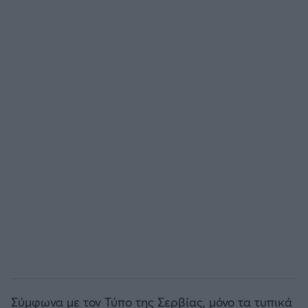
Άρσεναλ
Γιουβέντους
Μίλαν
Ίντερ
Μπάγερν Μονάχου
Παρί Σεν Ζερμέν
Σύμφωνα με τον Τύπο της Σερβίας, μόνο τα τυπικά