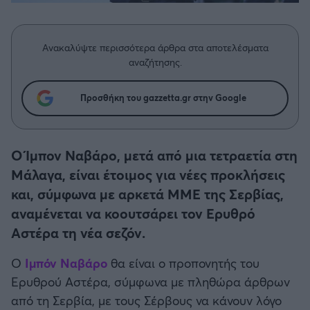
Η μητρότητα στον πάγκο
Δημήτρης Τσορμπατζόγλου
Συνεντεύξεις
Άρης
Μεγάλη μου Αγάπη
Ανακαλύψτε περισσότερα άρθρα στα αποτελέσματα
Μια Ιστορία από την Πόλη
Λεβαδειακός
αναζήτησης.
ΟΦΗ
Προσθήκη του gazzetta.gr στην Google
Βόλος
Ο Ίμπον Ναβάρο, μετά από μια τετραετία στη
Ατρόμητος Αθηνών
Μάλαγα, είναι έτοιμος για νέες προκλήσεις
και, σύμφωνα με αρκετά ΜΜΕ της Σερβίας,
Κηφισιά
αναμένεται να κοουτσάρει τον Ερυθρό
Αστέρα τη νέα σεζόν.
Αστέρας Τρίπολης
Ο
Ιμπόν Ναβάρο
θα είναι ο προπονητής του
Ερυθρού Αστέρα, σύμφωνα με πληθώρα άρθρων
Παναιτωλικός
από τη Σερβία, με τους Σέρβους να κάνουν λόγο