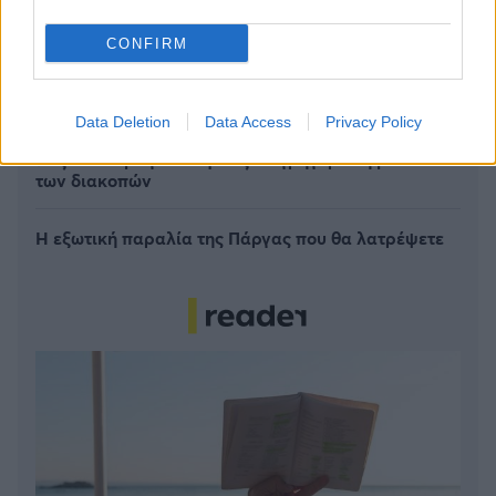
CONFIRM
6 γραφικά χωριά των Κυκλάδων που αξίζει να
ανακαλύψετε
Data Deletion
Data Access
Privacy Policy
7 έξυπνα tips για να φτιάξετε γρήγορα τη βαλίτσα
των διακοπών
Η εξωτική παραλία της Πάργας που θα λατρέψετε