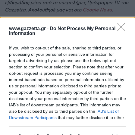
εβδομάδας μέσα από το υπερπλήρες Πρόγραμμα TV του
Gazzetta. Ακολούθησέ μας και στο
Google News
.
www.gazzetta.gr -
Do Not Process My Personal
Information
ΔΙΑΒΑΣΕ ΑΚΟΜΗ:
Κάνααν: «Ένα πρωί ξύπνησα και το συμβόλαιό μου είχε
If you wish to opt-out of the sale, sharing to third parties, or
λήξει»
processing of your personal or sensitive information for
targeted advertising by us, please use the below opt-out
Καρφιά Νέντοβιτς στον Ερυθρό Αστέρα: «Αξίζω πολύ
section to confirm your selection. Please note that after your
περισσότερο σεβασμό, δεν υπάρχει πιθανότητα να
opt-out request is processed you may continue seeing
interest-based ads based on personal information utilized by
επιστρέψω»
us or personal information disclosed to third parties prior to
Eρυθρός Αστέρας: Αποχωρεί ο Κάλινιτς
your opt-out. You may separately opt-out of the further
disclosure of your personal information by third parties on the
IAB’s list of downstream participants. This information may
also be disclosed by us to third parties on the
IAB’s List of
Downstream Participants
that may further disclose it to other
Tags:
ΙΜΠΟΝ ΝΑΒΑΡΟ
1
third parties.
Please note that this website/app uses one or more Google