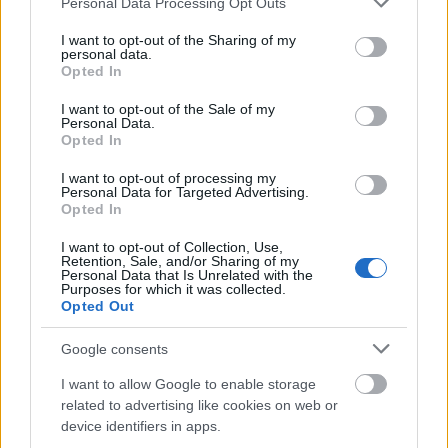
Personal Data Processing Opt Outs
services and may gather and store information including but
not limited to your visit or usage behaviour. You may click to
I want to opt-out of the Sharing of my
personal data.
grant or deny consent to Google and its third-party tags to
Opted In
use your data for below specified purposes in below Google
Για να προσθέσεις το σχόλιο
consent section.
I want to opt-out of the Sale of my
Personal Data.
σου πρέπει να συνδεθείς
Opted In
στο my gazzetta!
I want to opt-out of processing my
Personal Data for Targeted Advertising.
Opted In
Εγγραφή
Σύνδεση
I want to opt-out of Collection, Use,
Retention, Sale, and/or Sharing of my
Personal Data that Is Unrelated with the
Purposes for which it was collected.
Opted Out
Google consents
I want to allow Google to enable storage
related to advertising like cookies on web or
device identifiers in apps.