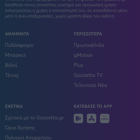
διατίθεται στους επισκέπτες αυστηρά για προσωπική χρήση.
Απαγορεύεται η χρήση ή επανεκπομπή του, σε οποιοδήποτε μέσο,
μετά ή άνευ επεξεργασίας, χωρίς γραπτή άδεια του εκδότη.
ΑΘΛΗΜΑΤΑ
ΠΕΡΙΣΣΟΤΕΡΑ
Ποδόσφαιρο
Πρωτοσέλιδα
Μπάσκετ
gMotion
Βόλεϊ
Plus
Τέννις
Gazzetta TV
Τελευταία Νέα
ΣΧΕΤΙΚΑ
ΚΑΤΕΒΑΣΕ ΤΟ APP
Android
IOS
Huawei
Σχετικά με το Gazzetta.gr
Όροι Χρήσης
Πολιτική Απορρήτου