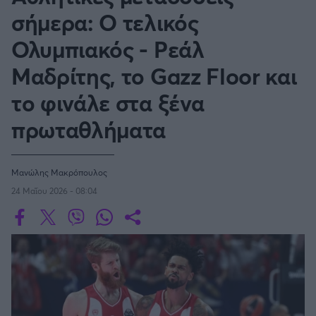
Οδηγός F1
CEV Cup
Τεχνολογία
σήμερα: Ο τελικός
Παναγιώτης Δαλαταριώφ
Κολύμβηση
ΑΘΛΗΤΙΚΕΣ ΜΕΤΑΔΟΣΕΙΣ
Bundesliga
EuroCup
GMotion WRC
Υγεία
Challenge Cup
Ανδρέας Δημάτος
Μπιτς Βόλεϊ
Ligue 1
Ολυμπιακός - Ρεάλ
Mundobasket
GMotion MotoGP
LIVE SCORE
Showbiz
Αντώνης Καλκαβούρας
Ιστιοπλοΐα
Basketaki
Εθνική Ελλάδος
Μαδρίτης, το Gazz Floor και
GWOMEN
Αντώνης Καρπετόπουλος
Eurobasket
Κωπηλασία
Μουντιάλ 2026
το φινάλε στα ξένα
Δημήτρης Κατσιώνης
ΑΘΛΗΤΙΚΗ ΗΧΩ
Ξιφασκία
Wyscout Analysis
Γιώργος Κούβαρης
πρωταθλήματα
ΕΚΠΟΜΠΕΣ
Σκοποβολή
Ευρώπη
Κώστας Νικολακόπουλος
GALACTICOS BY INTERWETTEN
Κόσμος
Πάλη
ΟΜΑΔΕΣ
Γιάννης Πάλλας
GAZZ FLOOR BY NOVIBET
Μανώλης Μακρόπουλος
Νίκος Παπαδογιάννης
Τάε κβον ντο
ΑΕΚ
PODCASTS
POLE POSITION BY ALLWYN
24 Μαΐου 2026 - 08:04
Γιώργος Σακελλαρίου
Τζούντο
ΣΠΛΙΤ
OLD SCHOOL
GAZZETTA ACTS
Γιάννης Σερέτης
Ολυμπιακός
Πινγκ - πονγκ
Transfer Stories
ΜΕΤΑΒΙΒΑΣΗ BY NOVIBET
Gazzetta For Her
Σταύρος Σουντουλίδης
GAZZETTA SPECIALS
gMotion
Μαχητικά Αθλήματα
Θέμα Ισότητας
Δημήτρης Τομαράς
ΠΑΟΚ
Unique
Πυγμαχία
Για τον Αλέξανδρο
Γιώργος Τσακίρης
Wyscout Analysis
Άρση Βαρών
#GiatonAlki
Παναθηναϊκός
Μιχάλης Τσαμπάς
InStat Analysis