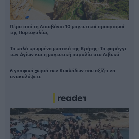
Πέρα από τη Λισαβόνα: 10 μαγευτικοί προορισμοί
της Πορτογαλίας
Το καλά κρυμμένο μυστικό της Κρήτης: Το φαράγγι
των Αγίων και η μαγευτική παραλία στο Λιβυκό
6 γραφικά χωριά των Κυκλάδων που αξίζει να
ανακαλύψετε