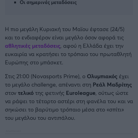
Οι σημερινές μεταδόσεις
Καλαμάτα
Ηρακλής
Η πιο μεγάλη Κυριακή του Μαϊου έφτασε (24/5)
και το ενδιαφέρον είναι μεγάλο όσον αφορά τις
Μπαρτσελόνα
αθλητικές μεταδόσεις
, αφού η Ελλάδα έχει την
ευκαιρία να κρατήσει το τρόπαιο του πρωταθλητή
Ρεάλ Μαδρίτης
Ευρώπης στο μπάσκετ.
Ατλέτικο Μαδρίτης
Στις 21:00 (Novasports Prime), ο
Ολυμπιακός
έχει
το μεγάλο challenge, απέναντι στη
Ρεάλ Μαδρίτης
Μάντσεστερ Γιουνάιτεντ
στον
τελικό
της φετινής
Euroleague
, ούτως ώστε
να ράψει το τέταρτο αστέρι στη φανέλα του και να
Μάντσεστερ Σίτι
σηκώσει το βαρύτιμο τρόπαιο μέσα στο «σπίτι»
του μεγάλου του αντιπάλου.
Λίβερπουλ
Τσέλσι