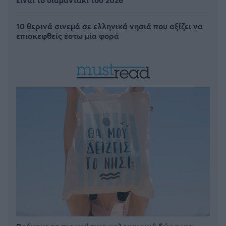
10 θερινά σινεμά σε ελληνικά νησιά που αξίζει να
επισκεφθείς έστω μία φορά