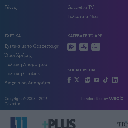
Τέννις
Gazzetta TV
Τελευταία Νέα
ΣΧΕΤΙΚΑ
ΚΑΤΕΒΑΣΕ ΤΟ APP
Android
IOS
Huawei
Σχετικά με το Gazzetta.gr
Όροι Χρήσης
Πολιτική Απορρήτου
SOCIAL MEDIA
Πολιτική Cookies
Facebook
Twitter
Instagram
YouTube
TikTok
Lin
Διαχείριση Απορρήτου
Copyright © 2008 - 2026
Handcrafted by
FOLLOW US
Gazzetta