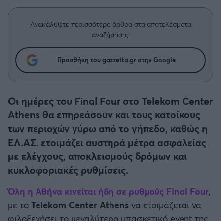
Η μητρότητα στον πάγκο
Δημήτρης Τσορμπατζόγλου
Συνεντεύξεις
Άρης
Μεγάλη μου Αγάπη
Ανακαλύψτε περισσότερα άρθρα στα αποτελέσματα
αναζήτησης.
Μια Ιστορία από την Πόλη
Λεβαδειακός
Προσθήκη του gazzetta.gr στην Google
ΟΦΗ
Βόλος
Οι ημέρες του Final Four στο Telekom Center
Athens θα επηρεάσουν και τους κατοίκους
Ατρόμητος Αθηνών
των περιοχών γύρω από το γήπεδο, καθώς η
ΕΛ.ΑΣ. ετοιμάζει αυστηρά μέτρα ασφαλείας
Κηφισιά
με ελέγχους, αποκλεισμούς δρόμων και
κυκλοφοριακές ρυθμίσεις.
Αστέρας Τρίπολης
Όλη η Αθήνα κινείται ήδη σε ρυθμούς Final Four
,
Παναιτωλικός
με το
Telekom Center Athens
να ετοιμάζεται να
φιλοξενήσει το μεγαλύτερο μπασκετικό event της