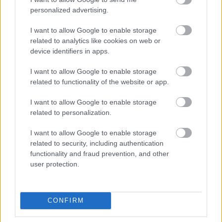
Gazzetta. Ακολούθησέ μας και στο
Google News
.
personalized advertising.
I want to allow Google to enable storage
related to analytics like cookies on web or
ΔΙΑΒΑΣΕ ΑΚΟΜΗ:
device identifiers in apps.
Έφτασε και ο Μουρ για τον ΠΑΟΚ
I want to allow Google to enable storage
related to functionality of the website or app.
Μπράιτον: Κωστούλας και Τζίμας φωτογραφήθηκαν σε
παραλία και έπαιξαν με παιδιά (vid)
I want to allow Google to enable storage
related to personalization.
Ντόντσιτς: Η πρώην αρραβωνιαστικιά του ζητά 50 εκατ.
δολάρια για να λυθεί εξωδικαστικά η επιμέλεια των
I want to allow Google to enable storage
παιδιών τους!
related to security, including authentication
functionality and fraud prevention, and other
user protection.
Tags:
EUROLEAGUE FINAL FOUR 2026
CONFIRM