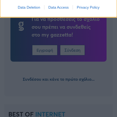
Data Deletion
Data Access
Privacy Policy
Για να προσθέσεις το σχόλιο
σου πρέπει να συνδεθείς
στο my gazzetta!
Εγγραφή
Σύνδεση
Συνδέσου και κάνε το πρώτο σχόλιο...
BEST OF
INTERNET