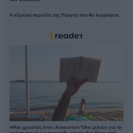
Η εξωτική παραλία της Πάργας που θα λατρέψετε
«Μου χρωστάς έναν Αύγουστο»: Όλοι μιλούν για τη
φράση που έγινε τραγούδι, κανείς δεν ξέρει από