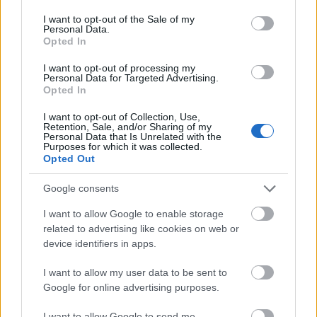
consent section.
I want to opt-out of the Sale of my
Personal Data.
Opted In
*Ισχύουν Όροι & Προϋποθέσεις.
I want to opt-out of processing my
Personal Data for Targeted Advertising.
«21+ |Αρμόδιος Ρυθμιστής ΕΕΕΠ | Κίνδυνος
Opted In
εθισμού & απώλειας περιουσίας | ΓΡΑΜΜΗ
I want to opt-out of Collection, Use,
ΣΤΗΡΙΞΗΣ: 1114| Παίξε Υπεύθυνα |».
Retention, Sale, and/or Sharing of my
Personal Data that Is Unrelated with the
Purposes for which it was collected.
@Photo credits:
eurokinissi
Opted Out
Google consents
I want to allow Google to enable storage
related to advertising like cookies on web or
device identifiers in apps.
Διάβασε όλα τα
τελευταία νέα
της αθλητικής
I want to allow my user data to be sent to
επικαιρότητας. Μάθε για όλους τους
live αγώνες σήμερα
Google for online advertising purposes.
και δες τις
αθλητικές μεταδόσεις
της ημέρας και της
εβδομάδας μέσα από το υπερπλήρες Πρόγραμμα TV του
I want to allow Google to send me