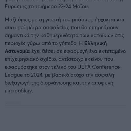
Καλαμάτα
Ευρώπης το τριήμερο 22-24 Μαΐου.
Μαζί όμως,με τη γιορτή του μπάσκετ, έρχονται και
Ηρακλής
αυστηρά μέτρα ασφαλείας που θα επηρεάσουν
σημαντικά την καθημερινότητα των κατοίκων στις
Μπαρτσελόνα
περιοχές γύρω από το γήπεδο. Η
Ελληνική
Αστυνομία
έχει θέσει σε εφαρμογή ένα εκτεταμένο
Ρεάλ Μαδρίτης
επιχειρησιακό σχέδιο, αντίστοιχο εκείνου που
εφαρμόστηκε στον τελικό του UEFA Conference
Ατλέτικο Μαδρίτης
League το 2024, με βασικό στόχο την ασφαλή
διεξαγωγή της διοργάνωσης και την αποφυγή
Μάντσεστερ Γιουνάιτεντ
επεισοδίων.
Μάντσεστερ Σίτι
Λίβερπουλ
Τσέλσι