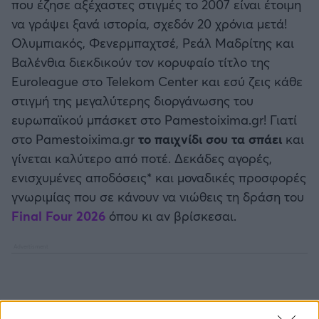
που έζησε αξέχαστες στιγμές το 2007 είναι έτοιμη
να γράψει ξανά ιστορία, σχεδόν 20 χρόνια μετά!
Ολυμπιακός, Φενερμπαχτσέ, Ρεάλ Μαδρίτης και
Βαλένθια διεκδικούν τον κορυφαίο τίτλο της
Euroleague στο Telekom Center και εσύ ζεις κάθε
στιγμή της μεγαλύτερης διοργάνωσης του
ευρωπαϊκού μπάσκετ στο Pamestoixima.gr! Γιατί
στο Pamestoixima.gr
το παιχνίδι σου τα σπάει
και
γίνεται καλύτερο από ποτέ. Δεκάδες αγορές,
ενισχυμένες αποδόσεις* και μοναδικές προσφορές
γνωριμίας που σε κάνουν να νιώθεις τη δράση του
Final Four 2026
όπου κι αν βρίσκεσαι.