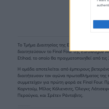
authenti
Το Τμήμα Διαιτησίας της Euroleague Basketba
διαιτητεύσουν το Final Four της Euroleague 
Etihad, το οποίο θα πραγματοποιηθεί από τις 
Η ομάδα αποτελείται από έμπειρους βετεράν
διαιτήτευσαν τον αγώνα πρωταθλήματος της π
συμμετείχαν για πρώτη φορά σε Final Four. Π
Καρντούμ, Μίλος Κόλιενσιτς, Όλεγκς Λάτισεφ
Περούγκα, και Σρέτεν Ράντοβιτς.