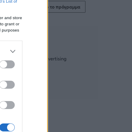
B’s List of
Δείτε όλο το πρόγραμμα
er and store
to grant or
ed purposes