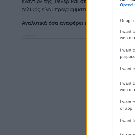
εναντίον της Φενέρ και στη συνέχεια με τη Β
Opted 
τελικός είναι προγραμματισένος για την Κυρι
Google 
Αναλυτικά όσα αναφέρει η Euroleague.
I want t
web or d
I want t
purpose
I want 
I want t
web or d
I want t
or app.
I want t
I want t