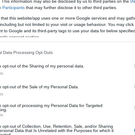
. This information may also be disclosed by us to third parties on the
IA
αρντούμ, Όλεγκς Λάτισεφς, Ρόμπερτ Λοτερμόζερ,
Participants
that may further disclose it to other third parties.
λιενσιτς και Σρέτεν Ράντοβιτς.
 that this website/app uses one or more Google services and may gath
including but not limited to your visit or usage behaviour. You may click 
 to Google and its third-party tags to use your data for below specifi
ogle consent section.
l Data Processing Opt Outs
o opt-out of the Sharing of my personal data.
In
o opt-out of the Sale of my Personal Data.
In
to opt-out of processing my Personal Data for Targeted
ing.
In
o opt-out of Collection, Use, Retention, Sale, and/or Sharing
κινήσει την Παρασκευή 22 Μαΐου με τον Ολυμπιακό
ersonal Data that Is Unrelated with the Purposes for which it
lected.