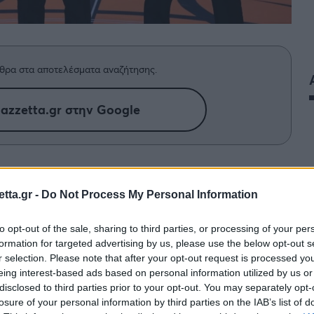
θρα στα αποτελέσματα αναζήτησης.
azzetta.gr στην Google
καν για το Final Four της Εuroleague
Athens.
tta.gr -
Do Not Process My Personal Information
to opt-out of the sale, sharing to third parties, or processing of your per
 και στην έδρα του
Παναθηναϊκού
. Το Telekom
formation for targeted advertising by us, please use the below opt-out s
ιορτή του ευρωπαϊκού μπάσκετ και οι ομάδες που
r selection. Please note that after your opt-out request is processed y
ιακός
, η Φενέρ, η Ρεάλ Μαδρίτης και η Βαλένθια.
eing interest-based ads based on personal information utilized by us or
disclosed to third parties prior to your opt-out. You may separately opt-
τητές που θα διευθύνουν τις αναμετρήσεις.
losure of your personal information by third parties on the IAB’s list of