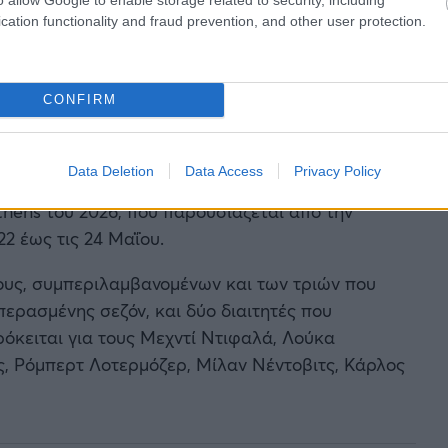
cation functionality and fraud prevention, and other user protection.
CONFIRM
Data Deletion
Data Access
Privacy Policy
ll επέλεξε τους οκτώ διαιτητές που θα
Athens του 2026, που παρουσιάζεται από την
22 έως τις 24 Μαΐου.
ους, συμπεριλαμβανομένων και των τριών που
ερασμένης σεζόν, και δύο διαιτητές που
ρόκειται για τους Μεχντί Ντιφαλά, Λούκα
ς, Ρόμπερτ Λοτερμόζερ, Μίλαν Νέντοβιτς, Κάρλος