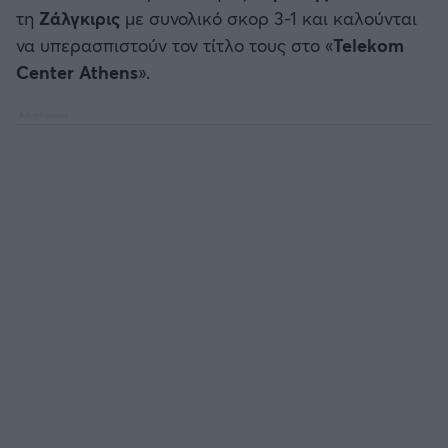
Καλαμάτα
τη
Ζάλγκιρις
με συνολικό σκορ 3-1 και καλούνται
να υπερασπιστούν τον τίτλο τους στο «
Telekom
Ηρακλής
Center Athens
».
Μπαρτσελόνα
Ρεάλ Μαδρίτης
Ατλέτικο Μαδρίτης
Μάντσεστερ Γιουνάιτεντ
Μάντσεστερ Σίτι
Λίβερπουλ
Τσέλσι