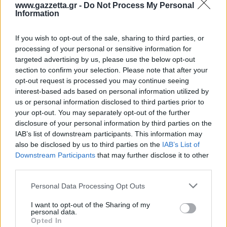
www.gazzetta.gr -
Do Not Process My Personal
Information
@Photo credits:
INTIME, INTIME SPORTS / ΒΗΧΟΣ ΝΙΚΟΣ
If you wish to opt-out of the sale, sharing to third parties, or
processing of your personal or sensitive information for
targeted advertising by us, please use the below opt-out
section to confirm your selection. Please note that after your
opt-out request is processed you may continue seeing
interest-based ads based on personal information utilized by
Διάβασε όλα τα
τελευταία νέα
της αθλητικής
us or personal information disclosed to third parties prior to
your opt-out. You may separately opt-out of the further
επικαιρότητας. Μάθε για όλους τους
live αγώνες σήμερα
disclosure of your personal information by third parties on the
και δες τις
αθλητικές μεταδόσεις
της ημέρας και της
IAB’s list of downstream participants. This information may
εβδομάδας μέσα από το υπερπλήρες Πρόγραμμα TV του
also be disclosed by us to third parties on the
IAB’s List of
Gazzetta. Ακολούθησέ μας και στο
Google News
.
Downstream Participants
that may further disclose it to other
third parties.
Please note that this website/app uses one or more Google
Personal Data Processing Opt Outs
services and may gather and store information including but
ΔΙΑΒΑΣΕ ΑΚΟΜΗ:
not limited to your visit or usage behaviour. You may click to
I want to opt-out of the Sharing of my
personal data.
ΣΕΦ: Ο λόγος της ακύρωσης του διαγωνισμού και τι
grant or deny consent to Google and its third-party tags to
Opted In
σημαίνει η 10η Σεπτεμβρίου για την υπόθεση
use your data for below specified purposes in below Google