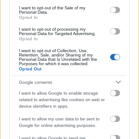
consent section.
I want to opt-out of the Sale of my
ΣΕΦ: Επαναπροκηρύσσεται η ενεργειακή αναβάθμιση -
Personal Data.
Opted In
Γιατί ακυρώθηκε ο πρώτος διαγωνισμός
I want to opt-out of processing my
Ντόρσεϊ: Τα... έσταξε στην προπόνηση με 13/14 τρίποντα!
Personal Data for Targeted Advertising.
Opted In
I want to opt-out of Collection, Use,
Retention, Sale, and/or Sharing of my
Personal Data that Is Unrelated with the
3
Purposes for which it was collected.
Opted Out
Google consents
I want to allow Google to enable storage
related to advertising like cookies on web or
device identifiers in apps.
Για να προσθέσεις το σχόλιο
σου πρέπει να συνδεθείς
I want to allow my user data to be sent to
στο my gazzetta!
Google for online advertising purposes.
I want to allow Google to send me