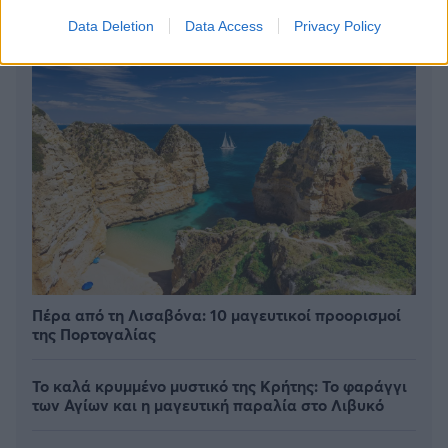
Data Deletion
Data Access
Privacy Policy
Πέρα από τη Λισαβόνα: 10 μαγευτικοί προορισμοί
της Πορτογαλίας
Το καλά κρυμμένο μυστικό της Κρήτης: Το φαράγγι
των Αγίων και η μαγευτική παραλία στο Λιβυκό