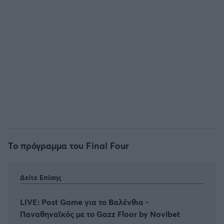
Άρσεναλ
Γιουβέντους
Μίλαν
Ίντερ
Μπάγερν Μονάχου
Το πρόγραμμα του Final Four
Παρί Σεν Ζερμέν
Δείτε Επίσης
LIVE: Post Game για το Βαλένθια -
Παναθηναϊκός με το Gazz Floor by Novibet