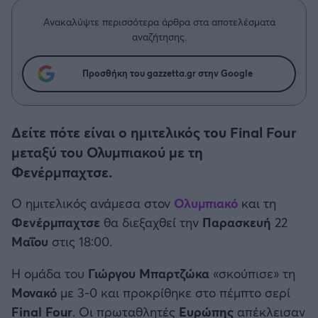
Η μητρότητα στον πάγκο
Δημήτρης Τσορμπατζόγλου
Συνεντεύξεις
Άρης
Ανακαλύψτε περισσότερα άρθρα στα αποτελέσματα
Μεγάλη μου Αγάπη
αναζήτησης.
Μια Ιστορία από την Πόλη
Λεβαδειακός
Προσθήκη του gazzetta.gr στην Google
ΟΦΗ
Δείτε πότε είναι ο ημιτελικός του Final Four
Βόλος
μεταξύ του Ολυμπιακού με τη
Φενέρμπαχτσε.
Ατρόμητος Αθηνών
Ο ημιτελικός ανάμεσα στον
Ολυμπιακό
και τη
Κηφισιά
Φενέρμπαχτσε
θα διεξαχθεί την
Παρασκευή
22
Μαΐου
στις 18:00.
Αστέρας Τρίπολης
Η ομάδα του
Γιώργου Μπαρτζώκα
«σκούπισε» τη
Παναιτωλικός
Μονακό
με 3-0 και προκρίθηκε στο πέμπτο σερί
Final Four
. Οι πρωταθλητές
Ευρώπης
απέκλεισαν