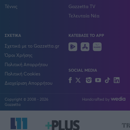
Τέννις
Gazzetta TV
Τελευταία Νέα
ΣΧΕΤΙΚΑ
ΚΑΤΕΒΑΣΕ ΤΟ APP
Android
IOS
Huawei
Σχετικά με το Gazzetta.gr
Όροι Χρήσης
Πολιτική Απορρήτου
SOCIAL MEDIA
Πολιτική Cookies
Facebook
Twitter
Instagram
YouTube
TikTok
Lin
Διαχείριση Απορρήτου
Copyright © 2008 - 2026
Handcrafted by
FOLLOW US
Gazzetta