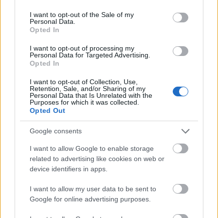
use your data for below specified purposes in below Google
consent section.
I want to opt-out of the Sale of my
Personal Data.
Opted In
I want to opt-out of processing my
Personal Data for Targeted Advertising.
Opted In
I want to opt-out of Collection, Use,
Retention, Sale, and/or Sharing of my
Personal Data that Is Unrelated with the
OreΙig_OΙympi...
Purposes for which it was collected.
14/03/2026 - 19:15
Opted Out
ΙΚ1987
Ποιος είστε κυριε; καινούργιο προφιλ; γλεντα
Google consents
τους Εμμα :)
Απάντησε
8
Likes
0
Απαντήσεις
I want to allow Google to enable storage
related to advertising like cookies on web or
device identifiers in apps.
tassmimh
14/03/2026 - 17:45
I want to allow my user data to be sent to
hello
Google for online advertising purposes.
Απάντησε
0
Likes
0
Απαντήσεις