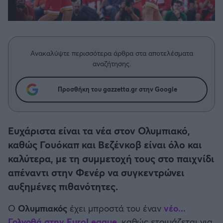
Η μητρότητα στον πάγκο
Δημήτρης Τσορμπατζόγλου
Συνεντεύξεις
Άρης
Μεγάλη μου Αγάπη
Μια Ιστορία από την Πόλη
Λεβαδειακός
Ανακαλύψτε περισσότερα άρθρα στα αποτελέσματα
αναζήτησης.
ΟΦΗ
Προσθήκη του gazzetta.gr στην Google
Βόλος
Ατρόμητος Αθηνών
Ευχάριστα είναι τα νέα στον Ολυμπιακό,
καθώς Γουόκαπ και Βεζένκοβ είναι όλο και
Κηφισιά
καλύτερα, με τη συμμετοχή τους στο παιχνίδι
απέναντι στην Φενέρ να συγκεντρώνει
Αστέρας Τρίπολης
αυξημένες πιθανότητες.
Παναιτωλικός
Ο
Ολυμπιακός
έχει μπροστά του έναν
νέο...
Γολγοθά στην EuroLeague
, καθώς ετοιμάζεται για