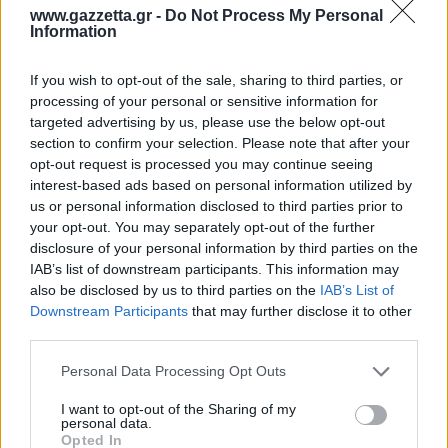
ΙΚ1987
www.gazzetta.gr -
Do Not Process My Personal
Εσύ μπορείς να γραφεις ο,τι και οποτε θέλεις.
Information
Μόλις ομως η φίλη έγραψε κι αυτή ο,τι αυτή
θέλει άρχισες τους χαρακτηρισμους.
If you wish to opt-out of the sale, sharing to third parties, or
Αποφάσισε αν θες ελευθερία λόγου ή οχι!
processing of your personal or sensitive information for
Απάντησε
3
Likes
0
Απαντήσεις
targeted advertising by us, please use the below opt-out
section to confirm your selection. Please note that after your
Εμμανουέλα7
opt-out request is processed you may continue seeing
14/03/2026 - 19:24
interest-based ads based on personal information utilized by
ΙΚ1987
us or personal information disclosed to third parties prior to
Γιατί γράφεις στον πληθυντικό; ΠΟΣΟΙ ΕΙΣΑΙ;
your opt-out. You may separately opt-out of the further
Δεν είναι υποχρεωτικό να με διαβάζεις! Όλα
disclosure of your personal information by third parties on the
αυτά για να... σχολιάσεις τον Μπαρτζώκα;
IAB’s list of downstream participants. This information may
Καν΄το! Δε σου έπιασα ούτε το χέρι ούτε τη
also be disclosed by us to third parties on the
IAB’s List of
μύτη(Μπλιαξ!)...
Downstream Participants
that may further disclose it to other
Απάντησε
8
Likes
0
Απαντήσεις
third parties.
Please note that this website/app uses one or more Google
Personal Data Processing Opt Outs
services and may gather and store information including but
not limited to your visit or usage behaviour. You may click to
I want to opt-out of the Sharing of my
personal data.
grant or deny consent to Google and its third-party tags to
Opted In