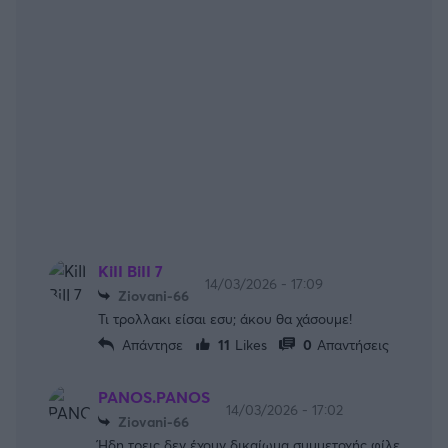
KiII BiII 7
14/03/2026 - 17:09
Ziovani-66
Τι τρολλακι είσαι εσυ; άκου θα χάσουμε!
Απάντησε
11
Likes
0
Απαντήσεις
PANOS.PANOS
14/03/2026 - 17:02
Ziovani-66
Ήδη τρεις δεν έχουν δικαίωμα συμμετοχής φίλε