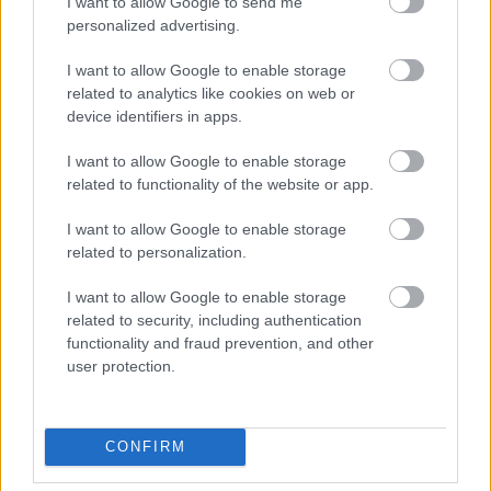
I want to allow Google to send me
personalized advertising.
I want to allow Google to enable storage
Ziovani-66
14/03/2026 - 16:24
related to analytics like cookies on web or
Λαθος να ρισκαρουμε. Να γινουν καλα και οι δυο,
device identifiers in apps.
να ειναι ετοιμοι για την τελικη ευθεια. Το ματς με
την Φενερ λογικα θα το χασουμε, παιζουν το ιδιο
I want to allow Google to enable storage
physically οπως και της Μονακο αλλα ειναι και
related to functionality of the website or app.
καλυτερη ομαδα και με τετοιες ομαδες
δεινοπαθουμε, το ματς με την Μπασκονια λογικα
I want to allow Google to enable storage
θα το παρουμε ευκολα, οποτε να ειναι καλα απο
related to personalization.
την αλλη εβδομαδα.
Απάντησε
5
Likes
4
Απαντήσεις
I want to allow Google to enable storage
related to security, including authentication
functionality and fraud prevention, and other
netd
14/03/2026 - 20:34
user protection.
Ziovani-66
Γιατί λογικά θα το χάσουμε ,δεν το καταλαβαίνω
.Παίζουμε με μια πολύ καλή ομάδα ,ίσως
καλύτερη από εμάς , όμως και εμείς έχουμε
CONFIRM
καλή ομάδα.Μεγαλο ντέρμπι , μεγάλο ματς αλλά