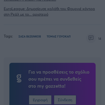
EuroLeague: Δημοσίευσε καλάθι του Φουρνιέ κόντρα
στη Ρεάλ με το... αριστερό
Tags:
ΣΑΣΑ ΒΕΖΕΝΚΟΒ
ΤΟΜΑΣ ΓΟΥΟΚΑΠ
14
Για να προσθέσεις το σχόλιο
σου πρέπει να συνδεθείς
στο my gazzetta!
Εγγραφή
Σύνδεση