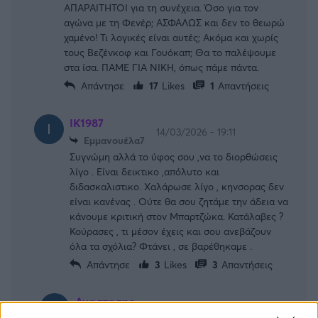
ΑΠΑΡΑΙΤΗΤΟΙ για τη συνέχεια. Όσο για τον
αγώνα με τη Φενέρ; ΑΣΦΑΛΩΣ και δεν το θεωρώ
χαμένο! Τι λογικές είναι αυτές; Ακόμα και χωρίς
τους Βεζένκοφ και Γουόκαπ; Θα το παλέψουμε
στα ίσα. ΠΑΜΕ ΓΙΑ ΝΙΚΗ, όπως πάμε πάντα.
Απάντησε
17
Likes
1
Απαντήσεις
ΙΚ1987
14/03/2026 - 19:11
Εμμανουέλα7
Συγνώμη αλλά το ύφος σου ,να το διορθώσεις
λίγο . Είναι δεικτικο ,απόλυτο και
διδασκαλιστικο. Χαλάρωσε λίγο , κηνσορας δεν
είναι κανένας . Ούτε θα σου ζητάμε την άδεια να
κάνουμε κριτική στον Μπαρτζώκα. Κατάλαβες ?
Κούρασες , τι μέσον έχεις και σου ανεβάζουν
όλα τα σχόλια? Φτάνει , σε βαρέθηκαμε .
Απάντησε
3
Likes
3
Απαντήσεις
Αναστασης
14/03/2026 - 20:50