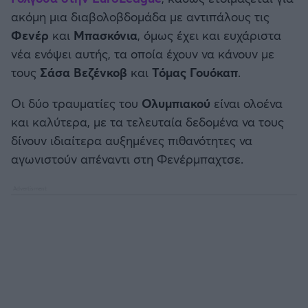
Καλαμάτα
ακόμη μια διαβολοβδομάδα με αντιπάλους τις
Φενέρ
και
Μπασκόνια
, όμως έχει και ευχάριστα
Ηρακλής
νέα ενόψει αυτής, τα οποία έχουν να κάνουν με
τους
Σάσα Βεζένκοβ
και
Τόμας Γουόκαπ
.
Μπαρτσελόνα
Οι δύο τραυματίες του
Ολυμπιακού
είναι ολοένα
και καλύτερα, με τα τελευταία δεδομένα να τους
Ρεάλ Μαδρίτης
δίνουν ιδιαίτερα αυξημένες πιθανότητες να
αγωνιστούν απέναντι στη Φενέρμπαχτσε.
Ατλέτικο Μαδρίτης
Μάντσεστερ Γιουνάιτεντ
Μάντσεστερ Σίτι
Λίβερπουλ
Τσέλσι