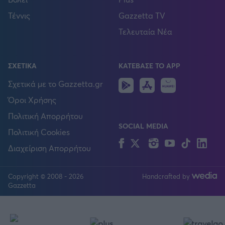
Τέννις
Gazzetta TV
Τελευταία Νέα
ΣΧΕΤΙΚΑ
ΚΑΤΕΒΑΣΕ ΤΟ APP
Android
IOS
Huawei
Σχετικά με το Gazzetta.gr
Όροι Χρήσης
Πολιτική Απορρήτου
SOCIAL MEDIA
Πολιτική Cookies
Facebook
Twitter
Instagram
YouTube
TikTok
Lin
Διαχείριση Απορρήτου
Copyright © 2008 - 2026
Handcrafted by
FOLLOW US
Gazzetta