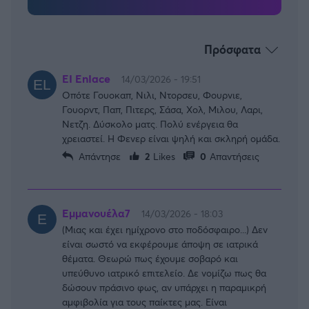
Πρόσφατα
EΙ ΕnΙace
14/03/2026 - 19:51
Οπότε Γουοκαπ, Νιλι, Ντορσευ, Φουρνιε,
Γουορντ, Παπ, Πιτερς, Σάσα, Χολ, Μιλου, Λαρι,
Νετζη. Δύσκολο ματς. Πολύ ενέργεια θα
χρειαστεί. Η Φενερ είναι ψηλή και σκληρή ομάδα.
Απάντησε
2
Likes
0
Απαντήσεις
Εμμανουέλα7
14/03/2026 - 18:03
(Μιας και έχει ημίχρονο στο ποδόσφαιρο...) Δεν
είναι σωστό να εκφέρουμε άποψη σε ιατρικά
θέματα. Θεωρώ πως έχουμε σοβαρό και
υπεύθυνο ιατρικό επιτελείο. Δε νομίζω πως θα
δώσουν πράσινο φως, αν υπάρχει η παραμικρή
αμφιβολία για τους παίκτες μας. Είναι