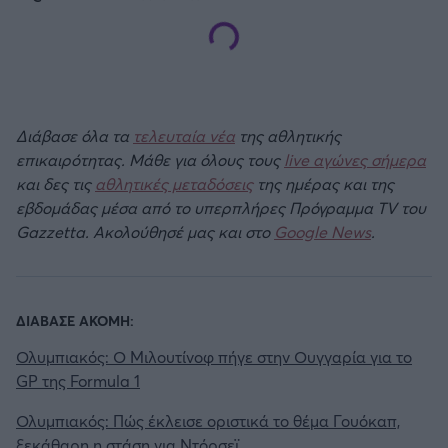
Διάβασε όλα τα
τελευταία νέα
της αθλητικής
επικαιρότητας. Μάθε για όλους τους
live αγώνες σήμερα
και δες τις
αθλητικές μεταδόσεις
της ημέρας και της
εβδομάδας μέσα από το υπερπλήρες Πρόγραμμα TV του
Gazzetta. Ακολούθησέ μας και στο
Google News
.
ΔΙΑΒΑΣΕ ΑΚΟΜΗ:
Ολυμπιακός: Ο Μιλουτίνοφ πήγε στην Ουγγαρία για το
GP της Formula 1
Ολυμπιακός: Πώς έκλεισε οριστικά το θέμα Γουόκαπ,
ξεκάθαρη η στάση για Ντόρσεϊ