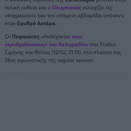
Καλαμάτα
τελική ευθεία και ο
Ολυμπιακός
συνεχίζει τις
υποχρεώσεις του την επόμενη εβδομάδα απέναντι
Ηρακλής
στον
Ερυθρό Αστέρα
.
Μπαρτσελόνα
Οι
Πειραιώτες
υποδέχονται
τους
«ερυθρόλευκους» του Βελιγραδίου
στο Στάδιο
Ρεάλ Μαδρίτης
Ειρήνης και Φιλίας (12/02, 21:15), στο πλαίσιο της
28ης αγωνιστικής της regular season.
Ατλέτικο Μαδρίτης
Μάντσεστερ Γιουνάιτεντ
Μάντσεστερ Σίτι
Λίβερπουλ
Τσέλσι