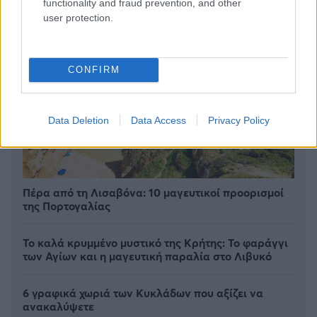
functionality and fraud prevention, and other
user protection.
CONFIRM
Data Deletion
Data Access
Privacy Policy
Πέρα από τη Λισαβόνα: 10 μαγευτικοί προορισμοί
της Πορτογαλίας
Το καλά κρυμμένο μυστικό της Κρήτης: Το φαράγγι
των Αγίων και η μαγευτική παραλία στο Λιβυκό
6 γραφικά χωριά των Κυκλάδων που αξίζει να
ανακαλύψετε