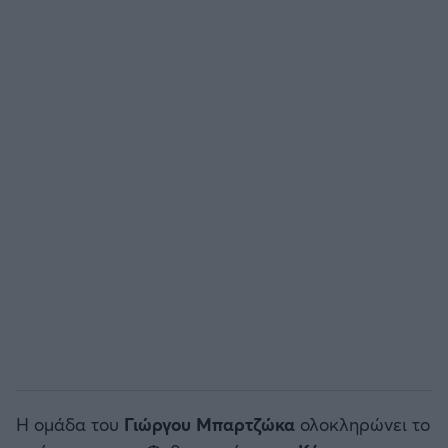
Άρσεναλ
Γιουβέντους
Μίλαν
Ίντερ
Μπάγερν Μονάχου
Παρί Σεν Ζερμέν
Η ομάδα του
Γιώργου Μπαρτζώκα
ολοκληρώνει το