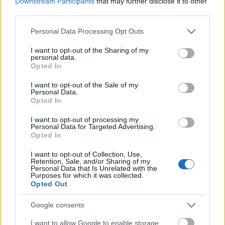
Downstream Participants
that may further disclose it to other
third parties.
ΔΙΑΒΑΣΕ ΑΚΟΜΗ:
Please note that this website/app uses one or more Google
Personal Data Processing Opt Outs
Euroleague: Το ψηφιακό οικοσύστημα φτάνει σε επίπεδα
services and may gather and store information including but
ρεκόρ ενόψει του ντεμπούτου του Euroleague
not limited to your visit or usage behaviour. You may click to
I want to opt-out of the Sharing of my
personal data.
grant or deny consent to Google and its third-party tags to
Basketball+
Opted In
use your data for below specified purposes in below Google
consent section.
Μπαρτζώκας: Επισκέφθηκε την Παναγία της Τήνου
I want to opt-out of the Sale of my
Personal Data.
Opted In
Φουρνιέ: Η αντίδρασή του για τη συλλογή φανελών ενός
φιλάθλου
I want to opt-out of processing my
Personal Data for Targeted Advertising.
Opted In
I want to opt-out of Collection, Use,
Tags:
Retention, Sale, and/or Sharing of my
ΕΒΑΝ ΦΟΥΡΝΙΕ
ΓΙΩΡΓΟΣ ΜΠΑΡΤΖΩΚΑΣ
Personal Data that Is Unrelated with the
Purposes for which it was collected.
Opted Out
Google consents
I want to allow Google to enable storage