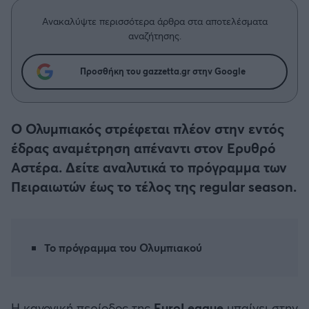
Η μητρότητα στον πάγκο
Δημήτρης Τσορμπατζόγλου
Συνεντεύξεις
Άρης
Ανακαλύψτε περισσότερα άρθρα στα αποτελέσματα
Μεγάλη μου Αγάπη
αναζήτησης.
Μια Ιστορία από την Πόλη
Λεβαδειακός
Προσθήκη του gazzetta.gr στην Google
ΟΦΗ
Ο Ολυμπιακός στρέφεται πλέον στην εντός
Βόλος
έδρας αναμέτρηση απέναντι στον Ερυθρό
Αστέρα. Δείτε αναλυτικά το πρόγραμμα των
Ατρόμητος Αθηνών
Πειραιωτών έως το τέλος της regular season.
Κηφισιά
Αστέρας Τρίπολης
Το πρόγραμμα του Ολυμπιακού
Παναιτωλικός
Η κανονική περίοδος της
EuroLeague
μπαίνει στην