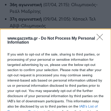
36η αγωνιστική
(07/04, 21:15): Ολυμπιακός-
Ρεάλ Μαδρίτης
37η αγωνιστική
(09/04, 21:05): Χάποελ Τελ
Αβίβ-Ολυμπιακός
38η αγωνιστική
(16/04, 21:15): Ολυμπιακός-
www.gazzetta.gr -
Do Not Process My Personal
Αρμάνι Μιλάνο
Information
If you wish to opt-out of the sale, sharing to third parties, or
processing of your personal or sensitive information for
targeted advertising by us, please use the below opt-out
section to confirm your selection. Please note that after your
Διάβασε όλα τα
τελευταία νέα
της αθλητικής
opt-out request is processed you may continue seeing
interest-based ads based on personal information utilized by
επικαιρότητας. Μάθε για όλους τους
live αγώνες σήμερα
us or personal information disclosed to third parties prior to
και δες τις
αθλητικές μεταδόσεις
της ημέρας και της
your opt-out. You may separately opt-out of the further
εβδομάδας μέσα από το υπερπλήρες Πρόγραμμα TV του
disclosure of your personal information by third parties on the
Gazzetta. Ακολούθησέ μας και στο
Google News
.
IAB’s list of downstream participants. This information may
also be disclosed by us to third parties on the
IAB’s List of