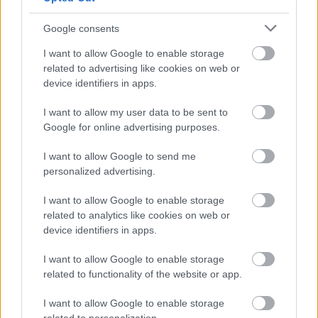
και η επιβράβευση για Περσίδη και Θωμάκο
Google consents
Μπάγερν Μονάχου: Ανακοίνωσε τον Μάιλς Νόρις
I want to allow Google to enable storage
related to advertising like cookies on web or
Σιλβέν Φρανσίσκο: Από το Περιστέρι στον Παναθηναϊκό
device identifiers in apps.
I want to allow my user data to be sent to
Google for online advertising purposes.
Tags:
ΑΝΤΡΕΑΣ ΟΜΠΣΤ
1
I want to allow Google to send me
personalized advertising.
I want to allow Google to enable storage
related to analytics like cookies on web or
device identifiers in apps.
Για να προσθέσεις το σχόλιο
I want to allow Google to enable storage
σου πρέπει να συνδεθείς
related to functionality of the website or app.
στο my gazzetta!
I want to allow Google to enable storage