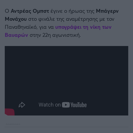
Καλαμάτα
Ο
Αντρέας Ομπστ
έγινε ο ήρωας της
Μπάγερν
Μονάχου
στο φινάλε της αναμέτρησης με τον
Ηρακλής
Παναθηναϊκό, για να
υπογράψει τη νίκη των
Βαυαρών
στην 22η αγωνιστική.
Μπαρτσελόνα
Ρεάλ Μαδρίτης
Ατλέτικο Μαδρίτης
Μάντσεστερ Γιουνάιτεντ
Μάντσεστερ Σίτι
Λίβερπουλ
Τσέλσι