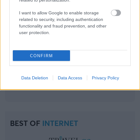
related to personalization.
Εγγραφή
Σύνδεση
I want to allow Google to enable storage
related to security, including authentication
functionality and fraud prevention, and other
user protection.
CONFIRM
Data Deletion
Data Access
Privacy Policy
BEST OF
INTERNET