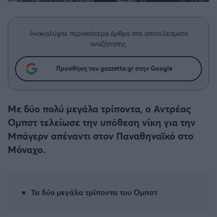
Η μητρότητα στον πάγκο
Δημήτρης Τσορμπατζόγλου
Συνεντεύξεις
Άρης
Μεγάλη μου Αγάπη
Ανακαλύψτε περισσότερα άρθρα στα αποτελέσματα
Μια Ιστορία από την Πόλη
Λεβαδειακός
αναζήτησης.
ΟΦΗ
Προσθήκη του gazzetta.gr στην Google
Βόλος
Με δύο πολύ μεγάλα τρίποντα, ο Αντρέας
Ατρόμητος Αθηνών
Ομπστ τελείωσε την υπόθεση νίκη για την
Μπάγερν απέναντι στον Παναθηναϊκό στο
Κηφισιά
Μόναχο.
Αστέρας Τρίπολης
Τα δύο μεγάλα τρίποντα του Ομπστ
Παναιτωλικός