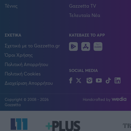
Τέννις
Gazzetta TV
Τελευταία Νέα
ΣΧΕΤΙΚΑ
ΚΑΤΕΒΑΣΕ ΤΟ APP
Android
IOS
Huawei
Σχετικά με το Gazzetta.gr
Όροι Χρήσης
Πολιτική Απορρήτου
SOCIAL MEDIA
Πολιτική Cookies
Facebook
Twitter
Instagram
YouTube
TikTok
Lin
Διαχείριση Απορρήτου
Copyright © 2008 - 2026
Handcrafted by
FOLLOW US
Gazzetta