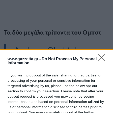
Τα δύο μεγάλα τρίποντα του Ομπστ
Andreas Obst takeover
in Munich 😮
www.gazzetta.gr -
Do Not Process My Personal
Information
pic.twitter.com/nPYGXA
If you wish to opt-out of the sale, sharing to third parties, or
processing of your personal or sensitive information for
targeted advertising by us, please use the below opt-out
— EuroLeague
section to confirm your selection. Please note that after your
opt-out request is processed you may continue seeing
(@EuroLeague)
interest-based ads based on personal information utilized by
January 15, 2026
us or personal information disclosed to third parties prior to
your opt-out. You may separately opt-out of the further