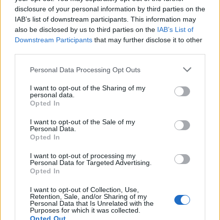
disclosure of your personal information by third parties on the
IAB’s list of downstream participants. This information may
@Photo credits:
eurokinissi
also be disclosed by us to third parties on the
IAB’s List of
Downstream Participants
that may further disclose it to other
third parties.
Please note that this website/app uses one or more Google
Personal Data Processing Opt Outs
services and may gather and store information including but
not limited to your visit or usage behaviour. You may click to
I want to opt-out of the Sharing of my
personal data.
Διάβασε όλα τα
τελευταία νέα
της αθλητικής
grant or deny consent to Google and its third-party tags to
Opted In
use your data for below specified purposes in below Google
επικαιρότητας. Μάθε για όλους τους
live αγώνες σήμερα
consent section.
και δες τις
αθλητικές μεταδόσεις
της ημέρας και της
I want to opt-out of the Sale of my
Personal Data.
εβδομάδας μέσα από το υπερπλήρες Πρόγραμμα TV του
Opted In
Gazzetta. Ακολούθησέ μας και στο
Google News
.
I want to opt-out of processing my
Personal Data for Targeted Advertising.
Opted In
ΔΙΑΒΑΣΕ ΑΚΟΜΗ:
I want to opt-out of Collection, Use,
Retention, Sale, and/or Sharing of my
Personal Data that Is Unrelated with the
Οι μεταγραφές της ημέρας στο μπάσκετ: Ο Φρανσίσκο
Purposes for which it was collected.
κυριάρχησε, η κίνηση της Μπάγερν, ο Ρούμπιο, ο Νούα
Opted Out