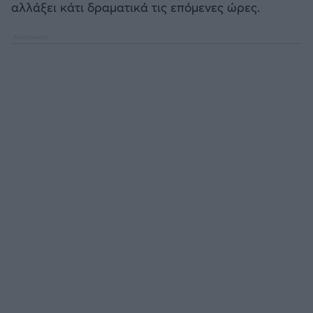
αλλάξει κάτι δραματικά τις επόμενες ώρες.
Άρσεναλ
Γιουβέντους
Μίλαν
Ίντερ
Μπάγερν Μονάχου
Παρί Σεν Ζερμέν