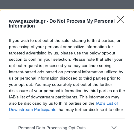
ΔΙΑΒΑΣΕ ΑΚΟΜΗ:
www.gazzetta.gr -
Do Not Process My Personal
Information
Ντουμπάι BC: Στο «κόλπο» για την απόκτηση του Λόνι
Γουόκερ
If you wish to opt-out of the sale, sharing to third parties, or
Παρτίζαν: Ενδιαφέρον για τον Λόνι Γουόκερ
processing of your personal or sensitive information for
targeted advertising by us, please use the below opt-out
Κάιλ Όλμαν: Από το Λαύριο του Σερέλη, στην καλύτερη
section to confirm your selection. Please note that after your
πεντάδα του EuroCup και τώρα EuroLeague!
opt-out request is processed you may continue seeing
interest-based ads based on personal information utilized by
us or personal information disclosed to third parties prior to
your opt-out. You may separately opt-out of the further
disclosure of your personal information by third parties on the
Tags:
ΖΕΛΙΚΟ ΟΜΠΡΑΝΤΟΒΙΤΣ
IAB’s list of downstream participants. This information may
also be disclosed by us to third parties on the
IAB’s List of
Downstream Participants
that may further disclose it to other
third parties.
Please note that this website/app uses one or more Google
Personal Data Processing Opt Outs
services and may gather and store information including but