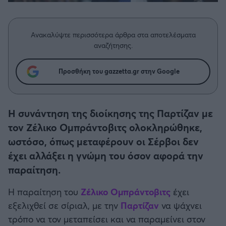
Η μητρότητα στον πάγκο
Δημήτρης Τσορμπατζόγλου
Συνεντεύξεις
Άρης
Μεγάλη μου Αγάπη
Ανακαλύψτε περισσότερα άρθρα στα αποτελέσματα
Μια Ιστορία από την Πόλη
Λεβαδειακός
αναζήτησης.
ΟΦΗ
Προσθήκη του gazzetta.gr στην Google
Βόλος
Η συνάντηση της διοίκησης της Παρτίζαν με
Ατρόμητος Αθηνών
τον Ζέλικο Ομπράντοβιτς ολοκληρώθηκε,
ωστόσο, όπως μεταφέρουν οι Σέρβοι δεν
Κηφισιά
έχει αλλάξει η γνώμη του όσον αφορά την
παραίτηση.
Αστέρας Τρίπολης
Η παραίτηση του
Ζέλικο Ομπράντοβιτς
έχει
εξελιχθεί σε σίριαλ, με την
Παρτίζαν
να ψάχνει
Παναιτωλικός
τρόπο να τον μεταπείσει και να παραμείνει στον