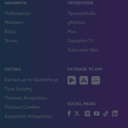
ΑΘΛΗΜΑΤΑ
ΠΕΡΙΣΣΟΤΕΡΑ
Ποδόσφαιρο
Πρωτοσέλιδα
Μπάσκετ
gMotion
Βόλεϊ
Plus
Τέννις
Gazzetta TV
Τελευταία Νέα
ΣΧΕΤΙΚΑ
ΚΑΤΕΒΑΣΕ ΤΟ APP
Android
IOS
Huawei
Σχετικά με το Gazzetta.gr
Όροι Χρήσης
Πολιτική Απορρήτου
SOCIAL MEDIA
Πολιτική Cookies
Facebook
Twitter
Instagram
YouTube
TikTok
Lin
Διαχείριση Απορρήτου