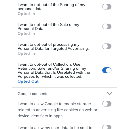
Για να προσθέσεις το σχόλιο
not limited to your visit or usage behaviour. You may click to
I want to opt-out of the Sharing of my
σου πρέπει να συνδεθείς
personal data.
grant or deny consent to Google and its third-party tags to
Opted In
στο my gazzetta!
use your data for below specified purposes in below Google
consent section.
I want to opt-out of the Sale of my
Personal Data.
Opted In
Εγγραφή
Σύνδεση
I want to opt-out of processing my
Personal Data for Targeted Advertising.
Opted In
I want to opt-out of Collection, Use,
Retention, Sale, and/or Sharing of my
Personal Data that Is Unrelated with the
Purposes for which it was collected.
Opted Out
Google consents
I want to allow Google to enable storage
related to advertising like cookies on web or
device identifiers in apps.
I want to allow my user data to be sent to