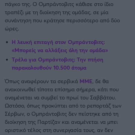
πάγκο της. Ο Ομπράντοβιτς κάθισε στο ίδιο
Καλαμάτα
τραπέζι με τη διοίκηση της ομάδας, σε μία
συνάντηση που κράτησε περισσότερο από δύο
Ηρακλής
ώρες.
Μπαρτσελόνα
Η λευκή επιταγή στον Ομπράντοβιτς:
«Μπορείς να αλλάξεις όλη την ομάδα»
Ρεάλ Μαδρίτης
Τρέλα για Ομπράντοβιτς: Την πτήση
παρακολουθούν 10.500 άτομα
Ατλέτικο Μαδρίτης
Όπως αναφέρουν τα σερβικά
ΜΜΕ
, δε θα
Μάντσεστερ Γιουνάιτεντ
ανακοινωθεί τίποτα επίσημα σήμερα, κάτι που
αναμένεται να συμβεί το πρωί του Σαββάτου.
Μάντσεστερ Σίτι
Ωστόσο, όπως προκύπτει από το ρεπορτάζ των
Σέρβων, ο Ομπράντοβιτς δεν πείστηκε από τη
Λίβερπουλ
διοίκηση της Παρτίζαν και αναμένεται να μπει
οριστικό τέλος στη συνεργασία τους, αν δεν
Τσέλσι