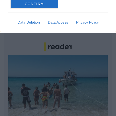
CONFIRM
7 έξυπνα tips για να φτιάξετε γρήγορα τη βαλίτσα
των διακοπών
Data Deletion
Data Access
Privacy Policy
Η εξωτική παραλία της Πάργας που θα λατρέψετε