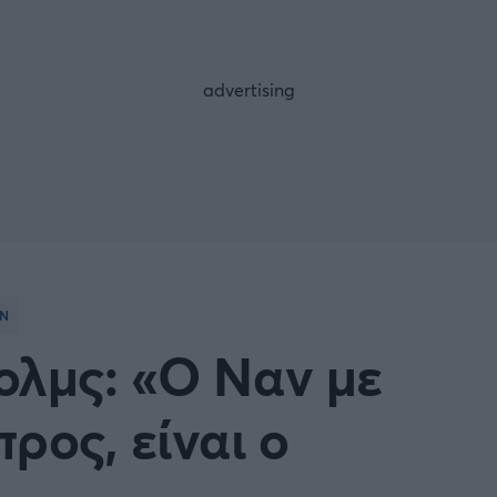
FOLLOW US
ΑΝ
ολμς: «Ο Ναν με
ρος, είναι ο