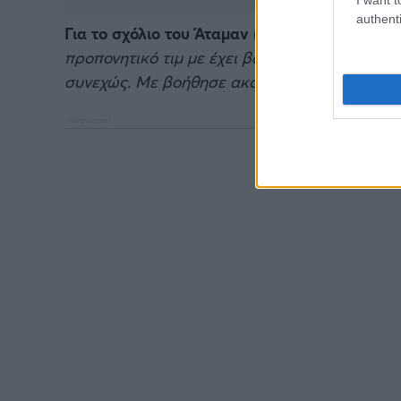
authenti
Για το σχόλιο του Άταμαν και τη δουλειά του 
προπονητικό τιμ με έχει βοηθήσει ώστε να 
συνεχώς. Με βοήθησε ακόμη στο που πρέπει ν