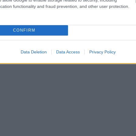
cation functionality and fraud prevention, and other user protection.
προπονητικού τιμ:
«Έχω μιλήσει μαζί του. Το
καταλάβω τι και πως μπορώ να βοηθήσω. Δούλευα
α είμαι στο παρκέ, αλλά και πνευματικά».
CONFIRM
Data Deletion
Data Access
Privacy Policy