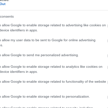
Out
consents
o allow Google to enable storage related to advertising like cookies on
evice identifiers in apps.
OVA
o allow my user data to be sent to Google for online advertising
s.
σκετ. Μόνο αυτό με νοιάζει. Ως τώρα δεν είχα
to allow Google to send me personalized advertising.
. Δεν είναι κάτι που είχα συνηθίσει. Χαίρομαι που
στο να πάρω νίκη».
o allow Google to enable storage related to analytics like cookies on
evice identifiers in apps.
o allow Google to enable storage related to functionality of the website
ε στον πάγκο ο
o allow Google to enable storage related to personalization.
o allow Google to enable storage related to security, including