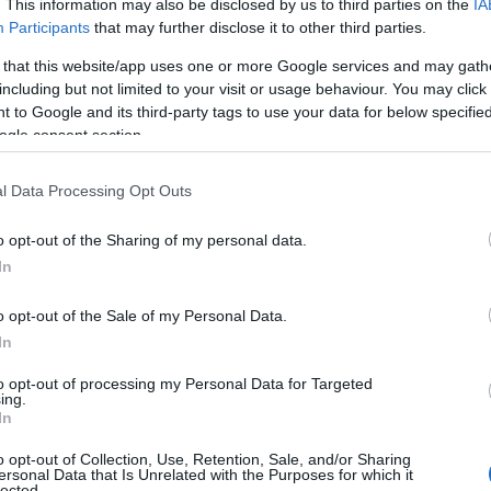
. This information may also be disclosed by us to third parties on the
IA
Participants
that may further disclose it to other third parties.
 that this website/app uses one or more Google services and may gath
τις υποχρεώσεις του στη
EuroLeague
,
including but not limited to your visit or usage behaviour. You may click 
ς το ρεκόρ του σε 3-1, ενόψει του αγώνα με την
 to Google and its third-party tags to use your data for below specifi
ινούπολη.
ogle consent section.
ράσινους» και ήταν απολαυστικός έχοντας 24
l Data Processing Opt Outs
υντ (7 επιθετικά), 1 μπλοκ και 1 λάθος,
ιολόγησης.
o opt-out of the Sharing of my personal data.
In
o opt-out of the Sale of my Personal Data.
In
to opt-out of processing my Personal Data for Targeted
ing.
In
o opt-out of Collection, Use, Retention, Sale, and/or Sharing
ersonal Data that Is Unrelated with the Purposes for which it
lected.