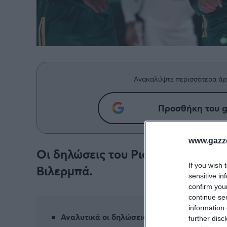
Ανακαλύψτε περισσότερα άρ
Προσθήκη του g
www.gazze
Οι δηλώσεις του Ρισόν Χολμς μετά
If you wish 
Βιλερμπά.
sensitive in
confirm you
continue se
information 
Αναλυτικά οι δηλώσεις του στη NOVA
further disc