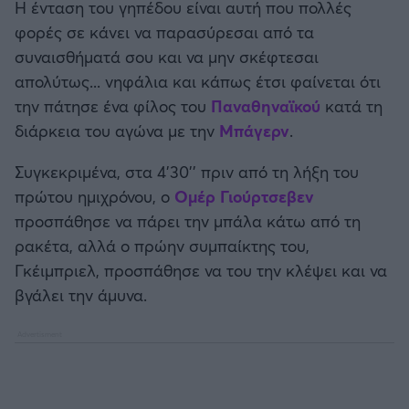
Η ένταση του γηπέδου είναι αυτή που πολλές
Καλαμάτα
φορές σε κάνει να παρασύρεσαι από τα
συναισθήματά σου και να μην σκέφτεσαι
Ηρακλής
απολύτως... νηφάλια και κάπως έτσι φαίνεται ότι
την πάτησε ένα φίλος του
Παναθηναϊκού
κατά τη
Μπαρτσελόνα
διάρκεια του αγώνα με την
Μπάγερν
.
Ρεάλ Μαδρίτης
Συγκεκριμένα, στα 4'30'' πριν από τη λήξη του
πρώτου ημιχρόνου, ο
Ομέρ Γιούρτσεβεν
Ατλέτικο Μαδρίτης
προσπάθησε να πάρει την μπάλα κάτω από τη
ρακέτα, αλλά ο πρώην συμπαίκτης του,
Μάντσεστερ Γιουνάιτεντ
Γκέιμπριελ, προσπάθησε να του την κλέψει και να
βγάλει την άμυνα.
Μάντσεστερ Σίτι
Λίβερπουλ
Τσέλσι