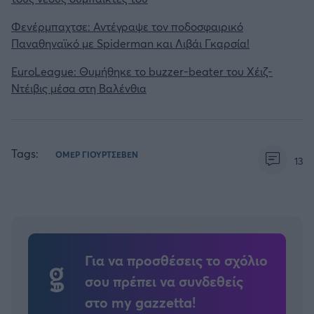
Φενέρμπαχτσε: Αντέγραψε τον ποδοσφαιρικό
Παναθηναϊκό με Spiderman και Λιβάι Γκαρσία!
EuroLeague: Θυμήθηκε το buzzer-beater του Χέιζ-
Ντέιβις μέσα στη Βαλένθια
Tags:
ΟΜΕΡ ΓΙΟΥΡΤΣΕΒΕΝ
13
Για να προσθέσεις το σχόλιο
σου πρέπει να συνδεθείς
στο my gazzetta!