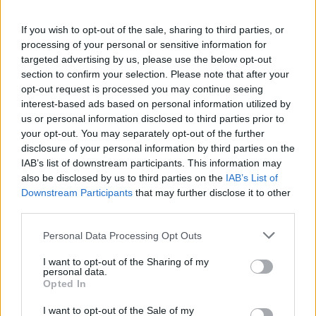
If you wish to opt-out of the sale, sharing to third parties, or
processing of your personal or sensitive information for
targeted advertising by us, please use the below opt-out
Ωστόσο, η κάμερα σε εκείνο το σημείο
section to confirm your selection. Please note that after your
κατευθύνθηκε στην εξέδρα και «συνέλαβε»
opt-out request is processed you may continue seeing
φίλαθλο του Παναθηναϊκού που ζητούσε... βήματα
interest-based ads based on personal information utilized by
us or personal information disclosed to third parties prior to
στην προσπάθεια του παίκτη του «τριφυλλιού».
your opt-out. You may separately opt-out of the further
disclosure of your personal information by third parties on the
Δείτε το αστείο στιγμιότυπο:
IAB’s list of downstream participants. This information may
also be disclosed by us to third parties on the
IAB’s List of
Downstream Participants
that may further disclose it to other
third parties.
Please note that this website/app uses one or more Google
Personal Data Processing Opt Outs
services and may gather and store information including but
not limited to your visit or usage behaviour. You may click to
I want to opt-out of the Sharing of my
personal data.
grant or deny consent to Google and its third-party tags to
Opted In
use your data for below specified purposes in below Google
consent section.
I want to opt-out of the Sale of my