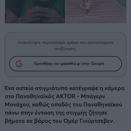
Η μητρότητα στον πάγκο
Δημήτρης Τσορμπατζόγλου
Συνεντεύξεις
Άρης
Μεγάλη μου Αγάπη
Μια Ιστορία από την Πόλη
Λεβαδειακός
ΟΦΗ
Ανακαλύψτε περισσότερα άρθρα στα αποτελέσματα
αναζήτησης.
Βόλος
Προσθήκη του gazzetta.gr στην Google
Ατρόμητος Αθηνών
Ένα αστείο στιγμιότυπο κατέγραψε η κάμερα
Κηφισιά
στο Παναθηναϊκός ΑΚΤΟR - Μπάγερν
Μονάχου, καθώς οπαδός του Παναθηναϊκού
Αστέρας Τρίπολης
πάνω στην ένταση της στιγμής ζήτησε
Παναιτωλικός
βήματα σε βάρος του Ομέρ Γιούρτσεβεν.