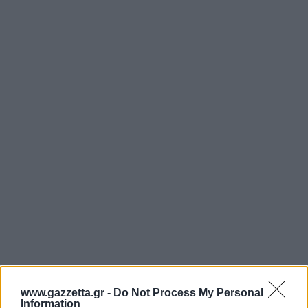
Άρσεναλ
Γιουβέντους
Μίλαν
Ίντερ
Μπάγερν Μονάχου
Παρί Σεν Ζερμέν
www.gazzetta.gr -
Do Not Process My Personal
Information