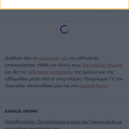
Η δημοσίευση κοινοποιήθηκε από το χρήστη Basketballmaniacs (@basketballmaniacs_)
Διάβασε όλα τα
τελευταία νέα
της αθλητικής
επικαιρότητας. Μάθε για όλους τους
live αγώνες σήμερα
και δες τις
αθλητικές μεταδόσεις
της ημέρας και της
εβδομάδας μέσα από το υπερπλήρες Πρόγραμμα TV του
Gazzetta. Ακολούθησέ μας και στο
Google News
.
ΔΙΑΒΑΣΕ ΑΚΟΜΗ:
Παναθηναϊκός: Το καλοκαιρινό post του Γιαμπουσέλε με
τους νέους συμπαίκτες του