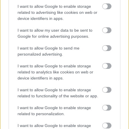
I want to allow Google to enable storage
related to advertising like cookies on web or
device identifiers in apps.
Διάβασε όλα τα
τελευταία νέα
της αθλητικής
επικαιρότητας. Μάθε για όλους τους
live αγώνες σήμερα
I want to allow my user data to be sent to
και δες τις
αθλητικές μεταδόσεις
της ημέρας και της
Google for online advertising purposes.
εβδομάδας μέσα από το υπερπλήρες Πρόγραμμα TV του
I want to allow Google to send me
Gazzetta. Ακολούθησέ μας και στο
Google News
.
personalized advertising.
I want to allow Google to enable storage
related to analytics like cookies on web or
ΔΙΑΒΑΣΕ ΑΚΟΜΗ:
device identifiers in apps.
Βίρτους Μπολόνια: Ανακοίνωσε τον Γουέντελ Μουρ
I want to allow Google to enable storage
Τζούνιορ
related to functionality of the website or app.
Οι μεταγραφές της ημέρας στο μπάσκετ: Ο
I want to allow Google to enable storage
Μπαλτσερόφσκι στην Μπαρτσελόνα και οι άλλοι
related to personalization.
Παρτίζαν: Ανακοίνωσε τον Παγιόλα
I want to allow Google to enable storage