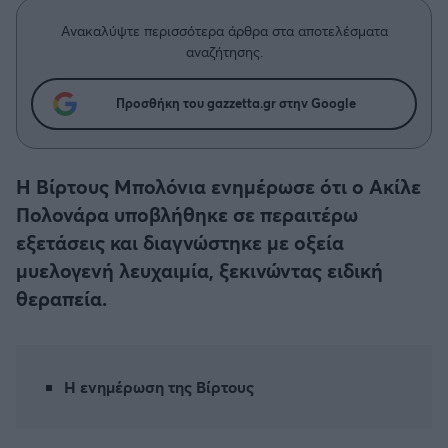
Η μητρότητα στον πάγκο
Δημήτρης Τσορμπατζόγλου
Συνεντεύξεις
Άρης
Ανακαλύψτε περισσότερα άρθρα στα αποτελέσματα
Μεγάλη μου Αγάπη
αναζήτησης.
Μια Ιστορία από την Πόλη
Λεβαδειακός
Προσθήκη του gazzetta.gr στην Google
ΟΦΗ
Η Βίρτους Μπολόνια ενημέρωσε ότι ο Ακίλε
Βόλος
Πολονάρα υποβλήθηκε σε περαιτέρω
εξετάσεις και διαγνώστηκε με οξεία
Ατρόμητος Αθηνών
μυελογενή λευχαιμία, ξεκινώντας ειδική
θεραπεία.
Κηφισιά
Αστέρας Τρίπολης
Η ενημέρωση της Βίρτους
Παναιτωλικός