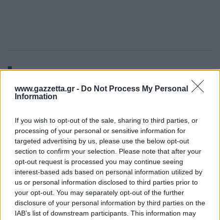
FORZA ACHI SIAMO
www.gazzetta.gr -
Do Not Process My Personal
TUTTI CON TE!
Information
La grande famiglia
If you wish to opt-out of the sale, sharing to third parties, or
processing of your personal or sensitive information for
della Virtus ti aspetta
targeted advertising by us, please use the below opt-out
section to confirm your selection. Please note that after your
❤️
opt-out request is processed you may continue seeing
interest-based ads based on personal information utilized by
https://t.co/YFJdJpGe37
us or personal information disclosed to third parties prior to
your opt-out. You may separately opt-out of the further
disclosure of your personal information by third parties on the
— Virtus Segafredo
IAB’s list of downstream participants. This information may