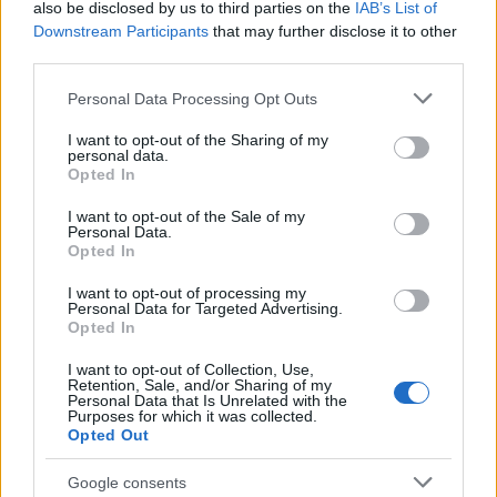
also be disclosed by us to third parties on the
IAB’s List of
Bologna
Downstream Participants
that may further disclose it to other
third parties.
(@VirtusSegafredo)
Please note that this website/app uses one or more Google
Personal Data Processing Opt Outs
June 16, 2025
services and may gather and store information including but
not limited to your visit or usage behaviour. You may click to
I want to opt-out of the Sharing of my
personal data.
grant or deny consent to Google and its third-party tags to
Opted In
use your data for below specified purposes in below Google
ΔΙΑΒΑΖΕΤΑΙ ΤΩΡΑ
consent section.
I want to opt-out of the Sale of my
Personal Data.
Εργκίν Αταμάν: Μια αγωνιστική και πρόστιμο
Opted In
στον κόουτς του Παναθηναϊκού για τις
I want to opt-out of processing my
Personal Data for Targeted Advertising.
δηλώσεις του μετά το Game 4
Opted In
Ο Παναθηναϊκός παίρνει τον Τσάπρα από τον
I want to opt-out of Collection, Use,
Λεβαδειακό
Retention, Sale, and/or Sharing of my
Personal Data that Is Unrelated with the
Ολυμπιακός, Καραγιαννίδης: Ο δανεισμός το
Purposes for which it was collected.
Opted Out
«αγκάθι» πριν την οριστική συμφωνία με
Προμηθέα
Google consents