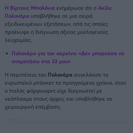
Καλαμάτα
Η
Βίρτους Μπολόνια
ενημέρωσε ότι ο
Ακίλε
Πολονάρα
υποβλήθηκε σε μια σειρά
Ηρακλής
εξειδικευμένων εξετάσεων, από τις οποίες
προέκυψε η διάγνωση οξείας μυελογενούς
Μπαρτσελόνα
λευχαιμίας.
Ρεάλ Μαδρίτης
Πολονάρα για τον καρκίνο: «Δεν μπορούσα να
σταματήσω στα 32 μου»
Ατλέτικο Μαδρίτης
Η περιπέτεια του
Πολονάρα
συγκλόνισε το
ευρωπαϊκό μπάσκετ τα προηγούμενα χρόνια, όταν
Μάντσεστερ Γιουνάιτεντ
ο Ιταλός φόργουορντ είχε διαγνωστεί με
νεόπλασμα στους όρχεις και υποβλήθηκε σε
Μάντσεστερ Σίτι
χειρουργική επέμβαση.
Λίβερπουλ
Τσέλσι