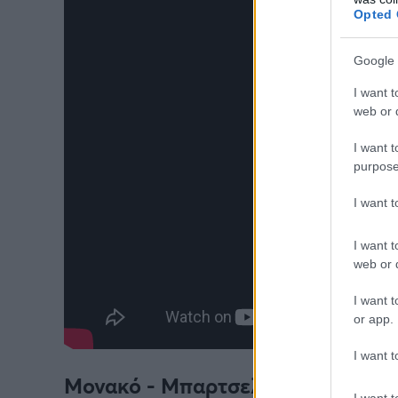
Opted 
Google 
I want t
web or d
I want t
purpose
I want 
I want t
web or d
I want t
or app.
I want t
Μονακό - Μπαρτσελόνα: Ο αγώνα
I want t