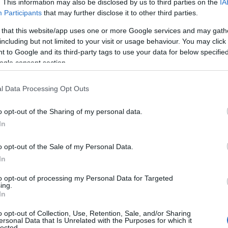
. This information may also be disclosed by us to third parties on the
IA
ισμα για το Final Four του
Άμπου Ντάμπι.
Participants
that may further disclose it to other third parties.
 that this website/app uses one or more Google services and may gath
including but not limited to your visit or usage behaviour. You may click 
 to Google and its third-party tags to use your data for below specifi
ogle consent section.
l Data Processing Opt Outs
o opt-out of the Sharing of my personal data.
In
o opt-out of the Sale of my Personal Data.
In
to opt-out of processing my Personal Data for Targeted
ing.
In
o opt-out of Collection, Use, Retention, Sale, and/or Sharing
ersonal Data that Is Unrelated with the Purposes for which it
lected.