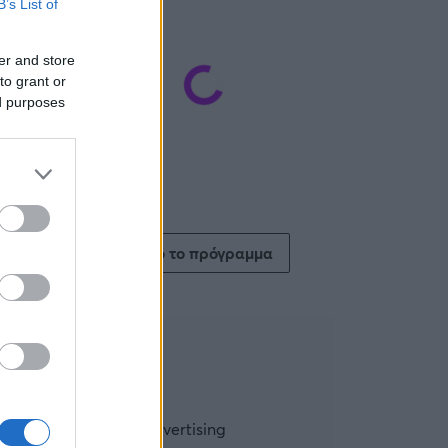
B’s List of
er and store
to grant or
ed purposes
Δείτε όλο το πρόγραμμα