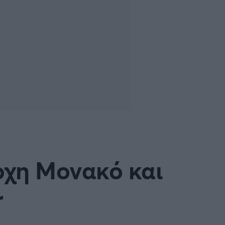
ρχη Μονακό και
r