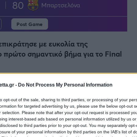
80
Μπαρτσελόνα
Post Game
επικράτησε με ευκολία της
 πρώτο σημαντικό βήμα για το Final
tta.gr -
Do Not Process My Personal Information
to opt-out of the sale, sharing to third parties, or processing of your per
formation for targeted advertising by us, please use the below opt-out s
r selection. Please note that after your opt-out request is processed y
 το Game 1 των playoffs της
EuroLeague
έχοντας
eing interest-based ads based on personal information utilized by us or
disclosed to third parties prior to your opt-out. You may separately opt-
καμπανεβάσματα διεξήχθη στο Πριγκιπάτο με τους
losure of your personal information by third parties on the IAB’s list of
υριαρχήσουν για να κάνουν δική τους την πρώτη