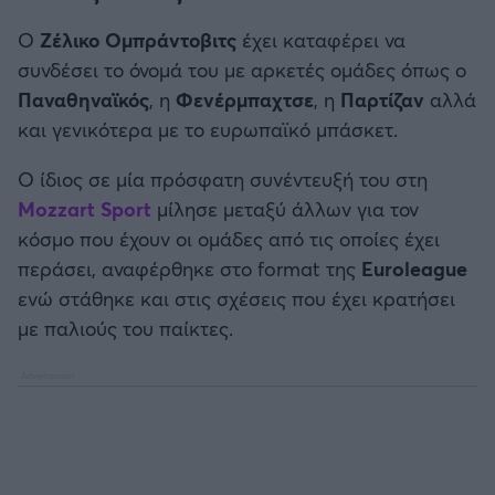
Καλαμάτα
Ο
Ζέλικο Ομπράντοβιτς
έχει καταφέρει να
συνδέσει το όνομά του με αρκετές ομάδες όπως ο
Ηρακλής
Παναθηναϊκός
, η
Φενέρμπαχτσε
, η
Παρτίζαν
αλλά
και γενικότερα με το ευρωπαϊκό μπάσκετ.
Μπαρτσελόνα
Ο ίδιος σε μία πρόσφατη συνέντευξή του στη
Ρεάλ Μαδρίτης
Mozzart Sport
μίλησε μεταξύ άλλων για τον
κόσμο που έχουν οι ομάδες από τις οποίες έχει
Ατλέτικο Μαδρίτης
περάσει, αναφέρθηκε στο format της
Euroleague
ενώ στάθηκε και στις σχέσεις που έχει κρατήσει
Μάντσεστερ Γιουνάιτεντ
με παλιούς του παίκτες.
Μάντσεστερ Σίτι
Λίβερπουλ
Τσέλσι