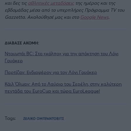
και δες τις
αθλητικές μεταδόσεις
της ημέρας και της
εβδομάδας μέσα από το υπερπλήρες Πρόγραμμα TV του
Gazzetta. Ακολούθησέ μας και στο
Google News
.
ΔΙΑΒΑΣΕ ΑΚΟΜΗ:
Ντουμπάι BC: Στο «κόλπο» για την απόκτηση του Λόνι
Γουόκερ
Παρτίζαν: Ενδιαφέρον για τον Λόνι Γουόκερ
Κάιλ Όλμαν: Από το Λαύριο του Σερέλη, στην καλύτερη
πεντάδα του EuroCup και τώρα EuroLeague!
Tags:
ΖΕΛΙΚΟ ΟΜΠΡΑΝΤΟΒΙΤΣ