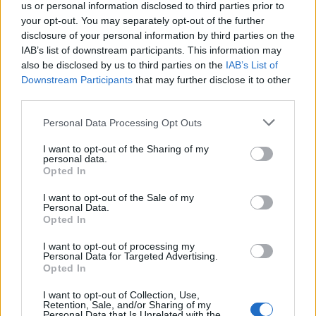
us or personal information disclosed to third parties prior to
your opt-out. You may separately opt-out of the further
Για την ταύτισή του με τις ομάδες που προπόνησε:
disclosure of your personal information by third parties on the
«Η ταύτιση με μια ομάδα είναι το πιο σημαντικό
IAB’s list of downstream participants. This information may
πράγμα. Όπου κι αν δούλευα, συμπεριφέρθηκα
also be disclosed by us to third parties on the
IAB’s List of
έτσι, ειδικά όταν επρόκειτο για την Παρτιζάν.
Downstream Participants
that may further disclose it to other
third parties.
Όταν πήγα στην Μπανταλόνα μετά την Παρτιζάν,
σκέφτηκα να μείνω εκεί για το υπόλοιπο της ζωής
Please note that this website/app uses one or more Google
Personal Data Processing Opt Outs
services and may gather and store information including but
μου, και έμεινα μόνο έναν χρόνο. Μετά πήγα στη
not limited to your visit or usage behaviour. You may click to
I want to opt-out of the Sharing of my
Ρεάλ γνωρίζοντας τι επρόκειτο να γίνει, έμεινα για
personal data.
grant or deny consent to Google and its third-party tags to
Opted In
τρία χρόνια. Στη συνέχεια ήταν η Τρεβίζο, μια από
use your data for below specified purposes in below Google
τις πιο οργανωμένες ομάδες της εποχής.
consent section.
I want to opt-out of the Sale of my
Personal Data.
Opted In
I want to opt-out of processing my
Personal Data for Targeted Advertising.
Opted In
I want to opt-out of Collection, Use,
Retention, Sale, and/or Sharing of my
Personal Data that Is Unrelated with the