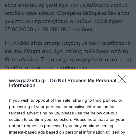
είναι απίστευτη, γιατί έχει τον μεγαλύτερο αριθμό
οπαδών στον κόσμο. Ορισμένα δεδομένα δεν είναι
γνωστά και προσεγγίσιμα ακριβώς, αλλά έχουν
25.000.000 με 30.000.000 οπαδούς.
Η Ελλάδα είναι επίσης μεγάλη με τον Παναθηναϊκό
και τον Ολυμπιακό, έχει επίσης συλλόγους από τη
Θεσσαλονίκη. Στη συνέχεια, συγκρίνετε αυτό με τη
Σερβία, η οποία έχει πληθυσμό επτά
εκατομμυρίων και ποιος ξέρει αν είμαστε καν σε
www.gazzetta.gr -
Do Not Process My Personal
αυτόν τον αριθμό λόγω όλων όσων μας
Information
συμβαίνουν... Ο Θεός να μας βοηθήσει. Ήθελα να
επιστρέψω εδώ, προσαρμοζόμουν σε κάθε
If you wish to opt-out of the sale, sharing to third parties, or
processing of your personal or sensitive information for
περιβάλλον και δεν είχα κανένα πρόβλημα
targeted advertising by us, please use the below opt-out
πουθενά. Ήταν διαφορετικές κουλτούρες,
section to confirm your selection. Please note that after your
άνθρωποι, αλλά κάτι μου έκανε κλικ και είπα στον
opt-out request is processed you may continue seeing
εαυτό μου: Τώρα ή ποτέ».
interest-based ads based on personal information utilized by