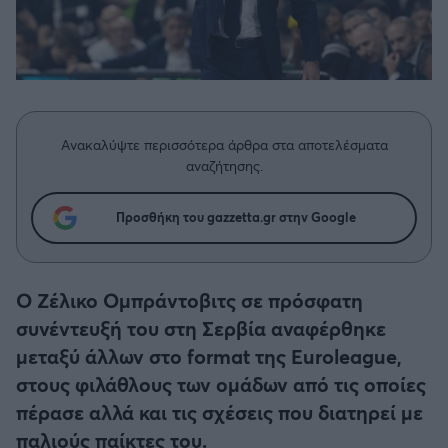
Η μητρότητα στον πάγκο
Δημήτρης Τσορμπατζόγλου
Συνεντεύξεις
Άρης
Μεγάλη μου Αγάπη
Μια Ιστορία από την Πόλη
Λεβαδειακός
ΟΦΗ
Ανακαλύψτε περισσότερα άρθρα στα αποτελέσματα
αναζήτησης.
Βόλος
Προσθήκη του gazzetta.gr στην Google
Ατρόμητος Αθηνών
Ο Ζέλικο Ομπράντοβιτς σε πρόσφατη
Κηφισιά
συνέντευξή του στη Σερβία αναφέρθηκε
μεταξύ άλλων στο format της Euroleague,
Αστέρας Τρίπολης
στους φιλάθλους των ομάδων από τις οποίες
Παναιτωλικός
πέρασε αλλά και τις σχέσεις που διατηρεί με
παλιούς παίκτες του.