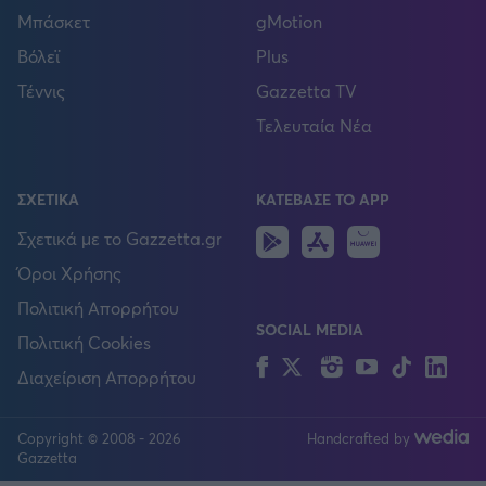
Μπάσκετ
gMotion
Βόλεϊ
Plus
Τέννις
Gazzetta TV
Τελευταία Νέα
ΣΧΕΤΙΚΑ
ΚΑΤΕΒΑΣΕ ΤΟ APP
Android
IOS
Huawei
Σχετικά με το Gazzetta.gr
Όροι Χρήσης
Πολιτική Απορρήτου
SOCIAL MEDIA
Πολιτική Cookies
Facebook
Twitter
Instagram
YouTube
TikTok
Lin
Διαχείριση Απορρήτου
Copyright © 2008 - 2026
Handcrafted by
FOLLOW US
Gazzetta