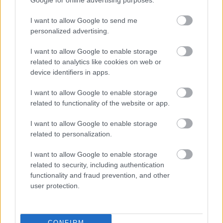
Google for online advertising purposes.
I want to allow Google to send me
personalized advertising.
I want to allow Google to enable storage
related to analytics like cookies on web or
device identifiers in apps.
I want to allow Google to enable storage
related to functionality of the website or app.
A post shared by Turkish Airlines EuroLeague (@euroleague)
I want to allow Google to enable storage
related to personalization.
I want to allow Google to enable storage
related to security, including authentication
functionality and fraud prevention, and other
Διάβασε όλα τα
τελευταία νέα
της αθλητικής
user protection.
επικαιρότητας. Μάθε για όλους τους
live αγώνες σήμερα
και δες τις
αθλητικές μεταδόσεις
της ημέρας και της
εβδομάδας μέσα από το υπερπλήρες Πρόγραμμα TV του
CONFIRM