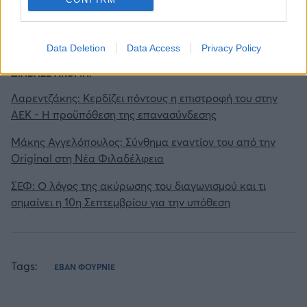
Gazzetta. Ακολούθησέ μας και στο
Google News
.
Data Deletion
Data Access
Privacy Policy
ΔΙΑΒΑΣΕ ΑΚΟΜΗ:
Λαρεντζάκης: Κερδίζει πόντους η επιστροφή του στην
ΑΕΚ - Η προϋπόθεση της επανασύνδεσης
Μάκης Αγγελόπουλος: Σύνθημα εναντίον του από την
Original στη Νέα Φιλαδέλφεια
ΣΕΦ: Ο λόγος της ακύρωσης του διαγωνισμού και τι
σημαίνει η 10η Σεπτεμβρίου για την υπόθεση
Tags:
ΕΒΑΝ ΦΟΥΡΝΙΕ