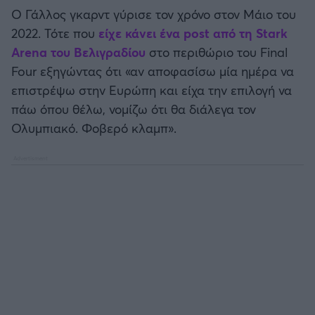
Καλαμάτα
Ο Γάλλος γκαρντ γύρισε τον χρόνο στον Μάιο του
2022. Τότε που
είχε κάνει ένα post από τη Stark
Ηρακλής
Arena του Βελιγραδίου
στο περιθώριο του Final
Four εξηγώντας ότι «αν αποφασίσω μία ημέρα να
Μπαρτσελόνα
επιστρέψω στην Ευρώπη και είχα την επιλογή να
πάω όπου θέλω, νομίζω ότι θα διάλεγα τον
Ρεάλ Μαδρίτης
Ολυμπιακό. Φοβερό κλαμπ».
Ατλέτικο Μαδρίτης
Μάντσεστερ Γιουνάιτεντ
Μάντσεστερ Σίτι
Λίβερπουλ
Τσέλσι