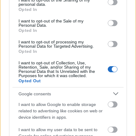
not limited to your visit or usage behaviour. You may click to
I want to opt-out of the Sharing of my
Media Day του
Ολυμπιακού
: «Βλέποντας ξανά
personal data.
grant or deny consent to Google and its third-party tags to
εκείνο το tweet το 2022... Πάντα έβλεπα τον
Opted In
use your data for below specified purposes in below Google
Ολυμπιακό
σαν πιθανό προορισμό. Και τώρα
consent section.
I want to opt-out of the Sale of my
Personal Data.
συνέβη! Ήταν η μοίρα! Είμαι τόσο περήφανος που
Opted In
βρίσκομαι εδώ».
I want to opt-out of processing my
Personal Data for Targeted Advertising.
Opted In
I want to opt-out of Collection, Use,
Retention, Sale, and/or Sharing of my
Personal Data that Is Unrelated with the
Purposes for which it was collected.
Opted Out
Google consents
I want to allow Google to enable storage
related to advertising like cookies on web or
device identifiers in apps.
View this post on Instagram
I want to allow my user data to be sent to