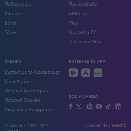
Ποδόσφαιρο
Πρωτοσέλιδα
Μπάσκετ
gMotion
Βόλεϊ
Plus
Τέννις
Gazzetta TV
Τελευταία Νέα
ΣΧΕΤΙΚΑ
ΚΑΤΕΒΑΣΕ ΤΟ APP
Android
IOS
Huawei
Σχετικά με το Gazzetta.gr
Όροι Χρήσης
Πολιτική Απορρήτου
SOCIAL MEDIA
Πολιτική Cookies
Facebook
Twitter
Instagram
YouTube
TikTok
Lin
Διαχείριση Απορρήτου
Copyright © 2008 - 2026
Handcrafted by
FOLLOW US
Gazzetta