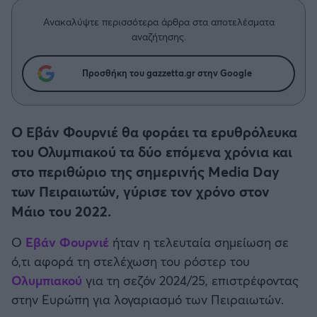
Η μητρότητα στον πάγκο
Δημήτρης Τσορμπατζόγλου
Συνεντεύξεις
Άρης
Ανακαλύψτε περισσότερα άρθρα στα αποτελέσματα
Μεγάλη μου Αγάπη
αναζήτησης.
Μια Ιστορία από την Πόλη
Λεβαδειακός
Προσθήκη του gazzetta.gr στην Google
ΟΦΗ
Ο Εβάν Φουρνιέ θα φοράει τα ερυθρόλευκα
Βόλος
του Ολυμπιακού τα δύο επόμενα χρόνια και
στο περιθώριο της σημερινής Media Day
Ατρόμητος Αθηνών
των Πειραιωτών, γύρισε τον χρόνο στον
Μάιο του 2022.
Κηφισιά
Ο
Εβάν Φουρνιέ
ήταν η τελευταία σημείωση σε
Αστέρας Τρίπολης
ό,τι αφορά τη στελέχωση του ρόστερ του
Ολυμπιακού
για τη σεζόν 2024/25, επιστρέφοντας
Παναιτωλικός
στην Ευρώπη για λογαριασμό των Πειραιωτών.