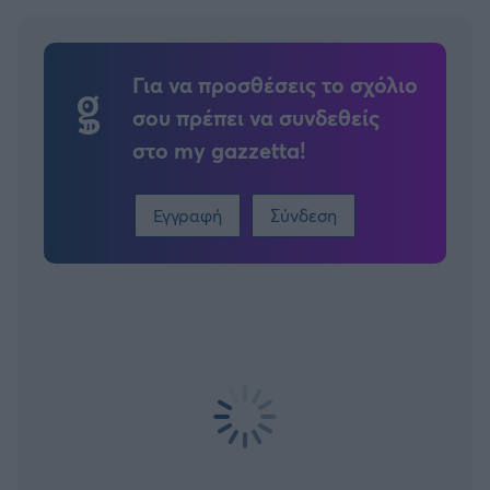
Για να προσθέσεις το σχόλιο
σου πρέπει να συνδεθείς
στο my gazzetta!
Εγγραφή
Σύνδεση