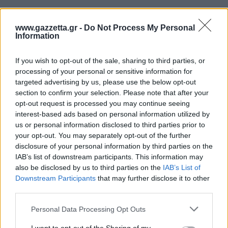
Άρσεναλ
www.gazzetta.gr -
Do Not Process My Personal
Information
Γιουβέντους
If you wish to opt-out of the sale, sharing to third parties, or
processing of your personal or sensitive information for
Μίλαν
targeted advertising by us, please use the below opt-out
section to confirm your selection. Please note that after your
opt-out request is processed you may continue seeing
Ίντερ
interest-based ads based on personal information utilized by
us or personal information disclosed to third parties prior to
Μπάγερν Μονάχου
your opt-out. You may separately opt-out of the further
disclosure of your personal information by third parties on the
IAB’s list of downstream participants. This information may
Παρί Σεν Ζερμέν
also be disclosed by us to third parties on the
IAB’s List of
Downstream Participants
that may further disclose it to other
third parties.
Εν τέλει, ο
Φουρνιέ
φόρεσε τα ερυθρόλευκα και
Please note that this website/app uses one or more Google
Personal Data Processing Opt Outs
ανέφερε χαρακτηριστικά στη σημερινή (17/9)
services and may gather and store information including but