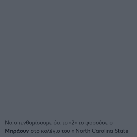
Άρσεναλ
Γιουβέντους
Μίλαν
Ίντερ
Μπάγερν Μονάχου
Παρί Σεν Ζερμέν
Να υπενθυμίσουμε ότι το «2» το φορούσε ο
Μπράουν
στο κολέγιο του « North Carolina State