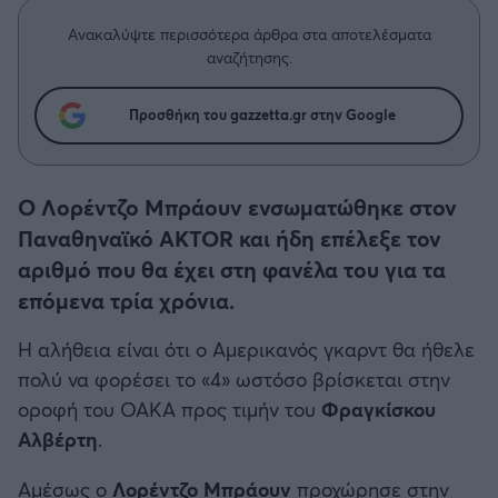
Η μητρότητα στον πάγκο
Δημήτρης Τσορμπατζόγλου
Συνεντεύξεις
Άρης
Ανακαλύψτε περισσότερα άρθρα στα αποτελέσματα
Μεγάλη μου Αγάπη
αναζήτησης.
Μια Ιστορία από την Πόλη
Λεβαδειακός
Προσθήκη του gazzetta.gr στην Google
ΟΦΗ
Ο Λορέντζο Μπράουν ενσωματώθηκε στον
Βόλος
Παναθηναϊκό AKTOR και ήδη επέλεξε τον
αριθμό που θα έχει στη φανέλα του για τα
Ατρόμητος Αθηνών
επόμενα τρία χρόνια.
Κηφισιά
Η αλήθεια είναι ότι ο Αμερικανός γκαρντ θα ήθελε
πολύ να φορέσει το «4» ωστόσο βρίσκεται στην
Αστέρας Τρίπολης
οροφή του ΟΑΚΑ προς τιμήν του
Φραγκίσκου
Αλβέρτη
.
Παναιτωλικός
Αμέσως ο
Λορέντζο
Μπράουν
προχώρησε στην