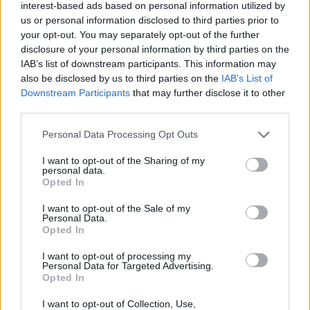
Διάβασε όλα τα
τελευταία νέα
της αθλητικής
interest-based ads based on personal information utilized by
επικαιρότητας. Μάθε για όλους τους
live αγώνες σήμερα
us or personal information disclosed to third parties prior to
και δες τις
αθλητικές μεταδόσεις
της ημέρας και της
your opt-out. You may separately opt-out of the further
disclosure of your personal information by third parties on the
εβδομάδας μέσα από το υπερπλήρες Πρόγραμμα TV του
IAB’s list of downstream participants. This information may
Gazzetta. Ακολούθησέ μας και στο
Google News
.
also be disclosed by us to third parties on the
IAB’s List of
Downstream Participants
that may further disclose it to other
third parties.
ΔΙΑΒΑΣΕ ΑΚΟΜΗ:
Please note that this website/app uses one or more Google
Personal Data Processing Opt Outs
services and may gather and store information including but
Φενέρμπαχτσε: Αντέγραψε τον ποδοσφαιρικό
not limited to your visit or usage behaviour. You may click to
I want to opt-out of the Sharing of my
Παναθηναϊκό με Spiderman και Λιβάι Γκαρσία!
personal data.
grant or deny consent to Google and its third-party tags to
Opted In
use your data for below specified purposes in below Google
EuroLeague: Θυμήθηκε το buzzer-beater του Χέιζ-
consent section.
I want to opt-out of the Sale of my
Ντέιβις μέσα στη Βαλένθια
Personal Data.
Opted In
Άταμαν στη Σύμη: «Σπάει» πιάτα σε γνωστό εστιατόριο!
I want to opt-out of processing my
Personal Data for Targeted Advertising.
Opted In
I want to opt-out of Collection, Use,
Tags:
ΛΟΡΕΝΤΖΟ ΜΠΡΑΟΥΝ