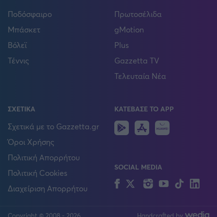
Ποδόσφαιρο
Πρωτοσέλιδα
Μπάσκετ
gMotion
Βόλεϊ
Plus
Τέννις
Gazzetta TV
Τελευταία Νέα
ΣΧΕΤΙΚΑ
ΚΑΤΕΒΑΣΕ ΤΟ APP
Android
IOS
Huawei
Σχετικά με το Gazzetta.gr
Όροι Χρήσης
Πολιτική Απορρήτου
SOCIAL MEDIA
Πολιτική Cookies
Facebook
Twitter
Instagram
YouTube
TikTok
Lin
Διαχείριση Απορρήτου
Copyright © 2008 - 2026
Handcrafted by