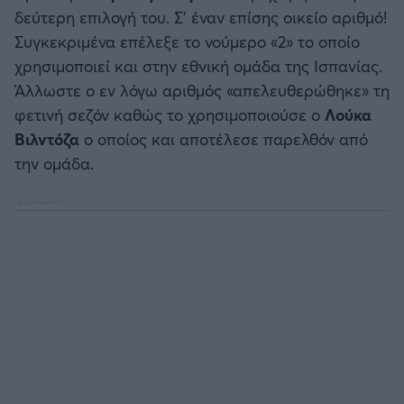
Καλαμάτα
δεύτερη επιλογή του. Σ' έναν επίσης οικείο αριθμό!
Συγκεκριμένα επέλεξε το νούμερο «2» το οποίο
Ηρακλής
χρησιμοποιεί και στην εθνική ομάδα της Ισπανίας.
Άλλωστε ο εν λόγω αριθμός «απελευθερώθηκε» τη
Μπαρτσελόνα
φετινή σεζόν καθώς το χρησιμοποιούσε ο
Λούκα
Βιλντόζα
ο οποίος και αποτέλεσε παρελθόν από
Ρεάλ Μαδρίτης
την ομάδα.
Ατλέτικο Μαδρίτης
Μάντσεστερ Γιουνάιτεντ
Μάντσεστερ Σίτι
Λίβερπουλ
Τσέλσι