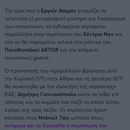
Καλαμάτα
Την ώρα που ο
Εργκίν Αταμάν
ετοιμάζει το
τελευταίο (;) μεταγραφικό χτύπημα για λογαριασμό
Ηρακλής
των «πρασίνων», το ενδιαφέρον στρέφεται
παράλληλα στην περίπτωση του
Κέντρικ Ναν
και
Μπαρτσελόνα
στο αν θα παραμείνει τελικά στο ρόστερ του
Παναθηναϊκού AKTOR
και την επόμενη
Ρεάλ Μαδρίτης
αγωνιστική χρονιά.
Ατλέτικο Μαδρίτης
Ο προπονητής του «τριφυλλιού» βρίσκεται από
την Κυριακή (7/7) στην Αθήνα και τη Δευτέρα (8/7)
Μάντσεστερ Γιουνάιτεντ
θα συναντηθεί με τον ιδιοκτήτη της «πράσινης»
ΚΑΕ,
Δημήτρη Γιαννακόπουλο
ώστε να τεθεί επί
Μάντσεστερ Σίτι
τάπητος και το κομμάτι του παζλ το οποίο λείπει
ενόψει της νέας σεζόν. Οι «πράσινοι» έχουν
Λίβερπουλ
εστιάσει στον
Ντάνιελ Τάις
ωστόσο όπως
ανέφερε και το Gazzetta η περίπτωσή του
Τσέλσι