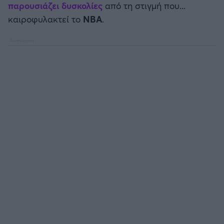
παρουσιάζει δυσκολίες
από τη στιγμή που...
καιροφυλακτεί το
ΝΒΑ
.
Άρσεναλ
Γιουβέντους
Μίλαν
Ίντερ
Μπάγερν Μονάχου
Παρί Σεν Ζερμέν