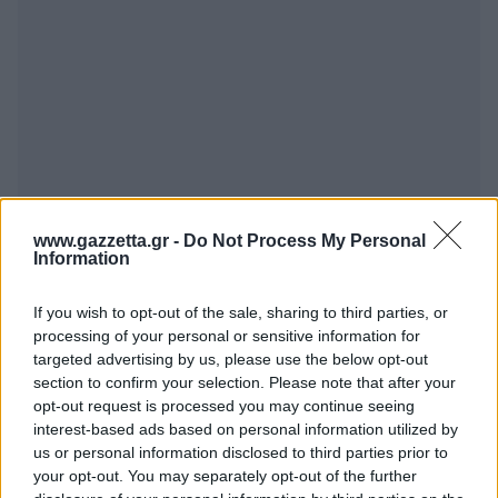
www.gazzetta.gr -
Do Not Process My Personal
PICKandROLL
08/07/2024 - 18:35
Information
ΠΑιχτουρα!!!!Παντως το ότι ήρθε ο Αταμαν στην
Αθήνα να συναντηθεί με τον πρόεδρο για το θέμα
If you wish to opt-out of the sale, sharing to third parties, or
του δεύτερου ψηλού μάλλον δεν ισχύει 100%!!Θα
processing of your personal or sensitive information for
έχει και πολύ Ναν η κουβέντα για όλα τα πιθανά
targeted advertising by us, please use the below opt-out
ενδεχόμενα..
section to confirm your selection. Please note that after your
Απάντησε
3
Likes
0
Απαντήσεις
opt-out request is processed you may continue seeing
interest-based ads based on personal information utilized by
us or personal information disclosed to third parties prior to
your opt-out. You may separately opt-out of the further
Chairman of t...
08/07/2024 - 17:38