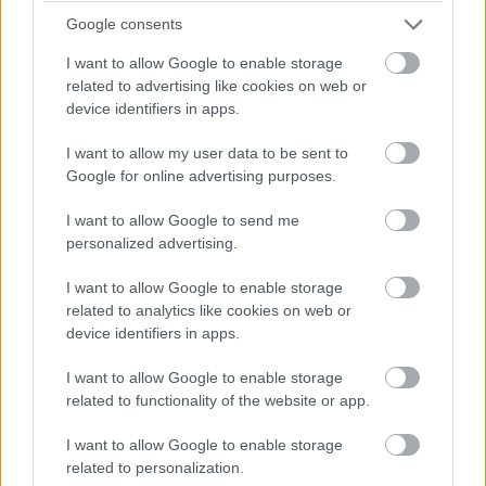
φαβορί για την κατάκτηση του 8ου αστεριού με
Google consents
μικρή διαφορά από τη Ρεάλ. Βέβαια εμείς τη
δουλίτσα μας, ταπεινά προχωράμε και πάμε για
I want to allow Google to enable storage
άλλη μια μαγική χρονιά!
related to advertising like cookies on web or
Απάντησε
12
Likes
2
Απαντήσεις
device identifiers in apps.
I want to allow my user data to be sent to
George_OSFP
Google for online advertising purposes.
08/07/2024 - 18:57
TruthPAN
Ο Παναθηναϊκός θα κάνει λάθος αν νομίζει πως
I want to allow Google to send me
χωρίς συμαντικη ενίσχυση θα κάνει ότι έκανε
personalized advertising.
και πέρσι.Χωρις να θέλω να μειώσω τα
κατορθώματα του λέω ότι τη περασμένη σεζόν
I want to allow Google to enable storage
πολλές συγκυρίες ήταν με το μέρος του.Στη
related to analytics like cookies on web or
κανονική περίοδο της ευρωλιγκασ Βγήκατε
device identifiers in apps.
δεύτερη σε ισοβαθμία 3-4 και με μια ήττα θα
ακόμα θα είσαστε 5.Στα παιχνίδια με τη Μακάμπι
I want to allow Google to enable storage
τραυματίστηκε στο πρώτο παιχνίδι ο καλύτερος
related to functionality of the website or app.
της παίχτης.Σαν να τραυματιζόταν ο ναν στον
Παναθηναϊκό.π.χ.Και παρόλα αυτά είδες πως
I want to allow Google to enable storage
κρίθηκε η σειρά.Στο final for στον ημιτελικό
related to personalization.