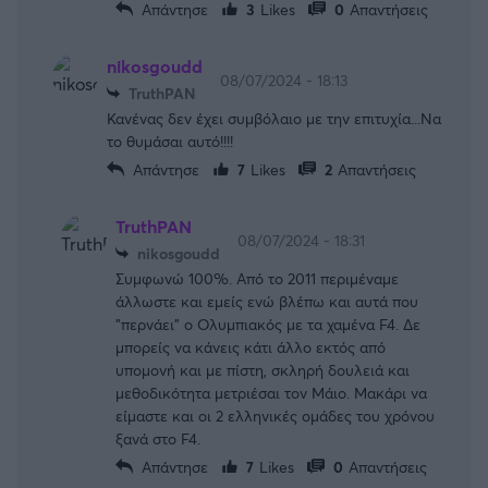
Απάντησε
3
Likes
0
Απαντήσεις
nikosgoudd
08/07/2024 - 18:13
TruthPAN
Κανένας δεν έχει συμβόλαιο με την επιτυχία...Να
το θυμάσαι αυτό!!!!
Απάντησε
7
Likes
2
Απαντήσεις
TruthPAN
08/07/2024 - 18:31
nikosgoudd
Συμφωνώ 100%. Από το 2011 περιμέναμε
άλλωστε και εμείς ενώ βλέπω και αυτά που
"περνάει" ο Ολυμπιακός με τα χαμένα F4. Δε
μπορείς να κάνεις κάτι άλλο εκτός από
υπομονή και με πίστη, σκληρή δουλειά και
μεθοδικότητα μετριέσαι τον Μάιο. Μακάρι να
είμαστε και οι 2 ελληνικές ομάδες του χρόνου
ξανά στο F4.
Απάντησε
7
Likes
0
Απαντήσεις