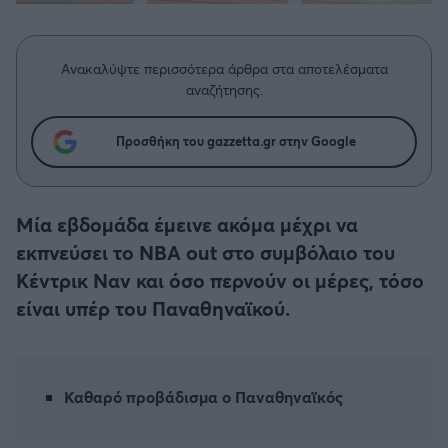
Η μητρότητα στον πάγκο
Δημήτρης Τσορμπατζόγλου
Συνεντεύξεις
Άρης
Μεγάλη μου Αγάπη
Ανακαλύψτε περισσότερα άρθρα στα αποτελέσματα
Μια Ιστορία από την Πόλη
Λεβαδειακός
αναζήτησης.
ΟΦΗ
Προσθήκη του gazzetta.gr στην Google
Βόλος
Μία εβδομάδα έμεινε ακόμα μέχρι να
Ατρόμητος Αθηνών
εκπνεύσει το NBA out στο συμβόλαιο του
Κέντρικ Ναν και όσο περνούν οι μέρες, τόσο
Κηφισιά
είναι υπέρ του Παναθηναϊκού.
Αστέρας Τρίπολης
Καθαρό προβάδισμα ο Παναθηναϊκός
Παναιτωλικός