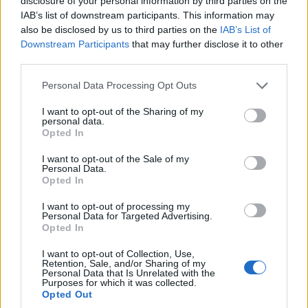
disclosure of your personal information by third parties on the
Σιγά το άγχος ρε παιδιά, σιγά μη βρεθεί ομάδα στο
IAB’s list of downstream participants. This information may
ΝΒΑ να δώσει 7,5εκ δολάρια το χρόνο για τον
also be disclosed by us to third parties on the
IAB’s List of
Ναν. Είναι 3 φορές σχεδόν το veteran minimum.
Downstream Participants
that may further disclose it to other
Απάντησε
4
Likes
0
Απαντήσεις
third parties.
Please note that this website/app uses one or more Google
Personal Data Processing Opt Outs
services and may gather and store information including but
TruthPAN
08/07/2024 - 17:12
not limited to your visit or usage behaviour. You may click to
I want to opt-out of the Sharing of my
personal data.
grant or deny consent to Google and its third-party tags to
Η μεγαλύτερη και σημαντικότερη μεταγραφή του
Opted In
use your data for below specified purposes in below Google
Παναθηναϊκού θα είναι η παραμονή του Ναν. Από
consent section.
εκεί και πέρα, μιλάμε για μια ομάδα που είναι
I want to opt-out of the Sale of my
Personal Data.
πρωταθλήτρια Ευρώπης με παίκτες που έχουν
Opted In
τρομερό μεντάλιτυ (0-1 και 1-2 σειρά με Μακάμπι
έγινε 3-2 και 0-2 σειρά με Ολυμπιακό έγινε 3-2)
I want to opt-out of processing my
και σε αυτήν την ομάδα προστέθηκε ο παικταράς
Personal Data for Targeted Advertising.
Λορέντζο Μπράουν αντί του άοσμου Βιλντόζα.
Opted In
Από εκεί και πέρα θα έρθει πιστεύω ακόμα ένας
I want to opt-out of Collection, Use,
πολύ ποιοτικός παίκτης αντί του Μπαλτσερόφσκι
Retention, Sale, and/or Sharing of my
που πέρασε και δεν ακούμπησε και στα μάτια μου
Personal Data that Is Unrelated with the
Purposes for which it was collected.
το ρόστερ θα είναι το δεύτερο καλύτερο της
Opted Out
25ετίας μετά το 2009. Ήδη μας έχουν πρώτο