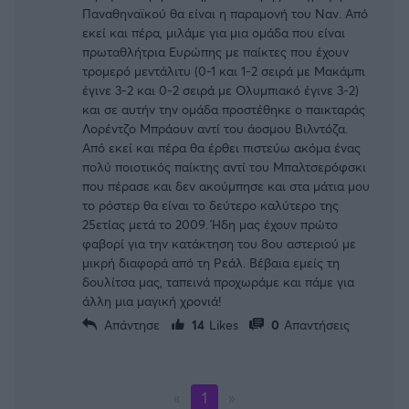
Παναθηναϊκού θα είναι η παραμονή του Ναν. Από
εκεί και πέρα, μιλάμε για μια ομάδα που είναι
πρωταθλήτρια Ευρώπης με παίκτες που έχουν
τρομερό μεντάλιτυ (0-1 και 1-2 σειρά με Μακάμπι
έγινε 3-2 και 0-2 σειρά με Ολυμπιακό έγινε 3-2)
και σε αυτήν την ομάδα προστέθηκε ο παικταράς
Λορέντζο Μπράουν αντί του άοσμου Βιλντόζα.
Από εκεί και πέρα θα έρθει πιστεύω ακόμα ένας
πολύ ποιοτικός παίκτης αντί του Μπαλτσερόφσκι
που πέρασε και δεν ακούμπησε και στα μάτια μου
το ρόστερ θα είναι το δεύτερο καλύτερο της
25ετίας μετά το 2009. Ήδη μας έχουν πρώτο
φαβορί για την κατάκτηση του 8ου αστεριού με
μικρή διαφορά από τη Ρεάλ. Βέβαια εμείς τη
δουλίτσα μας, ταπεινά προχωράμε και πάμε για
άλλη μια μαγική χρονιά!
Απάντησε
14
Likes
0
Απαντήσεις
«
1
»