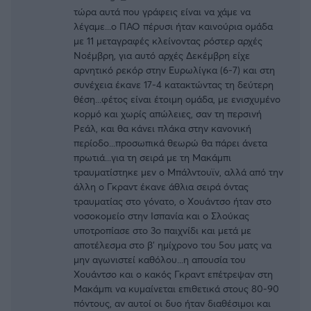
τώρα αυτά που γράφεις είναι να χάμε να
λέγαμε...ο ΠΑΟ πέρυσι ήταν καινούρια ομάδα
με 11 μεταγραφές κλείνοντας ρόστερ αρχές
Νοέμβρη, για αυτό αρχές Δεκέμβρη είχε
αρνητικό ρεκόρ στην Ευρωλίγκα (6-7) και στη
συνέχεια έκανε 17-4 κατακτώντας τη δεύτερη
θέση...φέτος είναι έτοιμη ομάδα, με ενισχυμένο
κορμό και χωρίς απώλειες, σαν τη περσινή
Ρεάλ, και θα κάνει πλάκα στην κανονική
περίοδο...προσωπικά θεωρώ θα πάρει άνετα
πρωτιά...για τη σειρά με τη Μακάμπι
τραυματίστηκε μεν ο Μπάλντουϊν, αλλά από την
άλλη ο Γκραντ έκανε άθλια σειρά όντας
τραυματίας στο γόνατο, ο Χουάντσο ήταν στο
νοσοκομείο στην Ισπανία και ο Σλούκας
υποτροπίασε στο 3ο παιχνίδι και μετά με
αποτέλεσμα στο β' ημίχρονο του 5ου ματς να
μην αγωνιστεί καθόλου...η απουσία του
Χουάντσο και ο κακός Γκραντ επέτρεψαν στη
Μακάμπι να κυμαίνεται επιθετικά στους 80-90
πόντους, αν αυτοί οι δυο ήταν διαθέσιμοι και