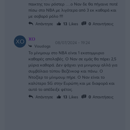
παικτης του ρόστερ ….ο Ναν δε θα πήγαινε ποτέ
πίσω στο NBA με λιγότερα από 3 εκ καθαρά και
με σοβαρό ρόλο !!!!
Απάντησε
13
Likes
0
Απαντήσεις
XО
08/07/2024 - 19:24
Voudogs
Το μίνιμουμ στο NBA είναι 1 εκατομμυριο
καθαρές απολαβές. Ο Ναν σε εμάς θα πάρει 2,5
μύρια καθαρά. Δεν ψάχνει για μινιμουμ αλλά για
συμβόλαιο τύπου Βεζένκοφ και πάνω. Ο
Ντοζίερ το μίνιμουμ πήρε. Ο Ναν είναι το
καλύτερο SG στην Ευρώπη και με διαφορά και
αυτό το απέδειξε φέτος.
Απάντησε
13
Likes
0
Απαντήσεις