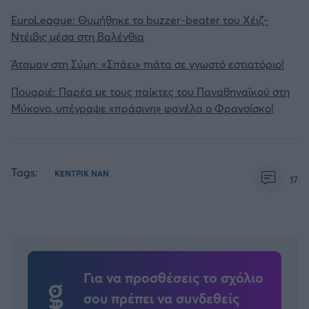
EuroLeague: Θυμήθηκε το buzzer-beater του Χέιζ-
Ντέιβις μέσα στη Βαλένθια
Άταμαν στη Σύμη: «Σπάει» πιάτα σε γνωστό εστιατόριο!
Πουαριέ: Παρέα με τους παίκτες του Παναθηναϊκού στη
Μύκονο, υπέγραψε «πράσινη» φανέλα ο Φρανσίσκο!
Tags:
ΚΕΝΤΡΙΚ ΝΑΝ
17
Για να προσθέσεις το σχόλιο
σου πρέπει να συνδεθείς