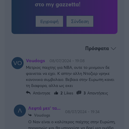
στο my gazzetta!
Εγγραφή
Σύνδεση
Πρόσφατα
Voudogs
08/07/2024 - 19:08
Μετριος παιχτης για ΝΒΑ, ουτε το μινιμουν δε
φαινεται να εχει. Κ απτην αλλη Ντοζιερ νρηκε
κανονικα συμβολαιο. Βεβαια στην Ευρωπη κανει
τη διαφορα, αλλα ως εκει
Απάντησε
2
Likes
3
Απαντήσεις
Λεφτά μεs' τα...
08/07/2024 - 19:34
Voudogs
Ο Ναν είναι ο καλύτερος παίχτης στην Ευρώπη,
προφανώς και θα μπορούσε να βρεί μια ομάδα