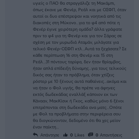
υγιείς ο ΠΑΟ θα στραγγάλιζε τη Μακάμπι,
όπως έκανε με Φενέρ, Ρεάλ και με ΟΣΦΠ, όταν
αυτοί οι δυο επέστρεψαν και νοητικά από τις
διακοπές στη Μύκονο...για το φ4 από πότε η
Φενέρ έγινε χειρότερη ομάδα? άλλα γράφατε
πριν το φ4 για τη Φενέρ και για τον Σάρας σε
σχέση με τον μυρωδιά Αταμάν, μιλάγατε για
τελικό Φενέρ-ΟΣΦΠ κτλ...Αυτά τα ξεχάσατε? Σε
κάθε περίπτωση 16 στη Φενέρ και 15 στη
Ρεάλ...31 πόντους ταρίφα, δεν ήταν θρίαμβος,
ήταν απλά επίδειξη δύναμης...για τους τελικούς
δικός σας ήταν το πρόβλημα, όταν χτίζεις
ρόστερ με 10 ξένους αυτά παθαίνεις...ακόμα και
να ήταν ο Φολ υγιής, θα πρέπε να άφηνες
εκτός δωδεκάδας εναλλάξ κάποιον εκ των
Κάνααν, ΜακΚίσικ ή Γκος, καθώς μόνο 6 ξένοι
επιτρέπονται στη δωδεκάδα ανα ματς...Οπότε
με Φολ τα προβλήματα στην περιφέρεια σου
θα διογκώνονταν, δεδομένο ότι θα χες μείον
έναν παίκτη...
Απάντησε
0
Likes
0
Απαντήσεις