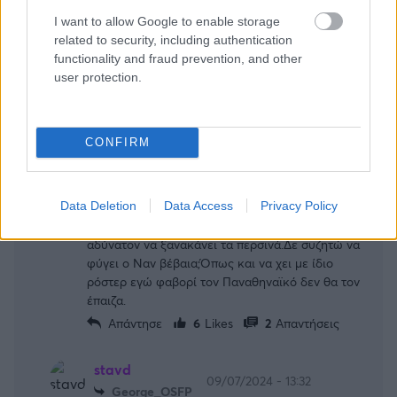
παίξατε αποδεδειγμένα με την χειρότερη ομάδα
και στον τελικό ένα ματς είναι.Ολα μπορούν να
I want to allow Google to enable storage
συμβούν.Και ο Ολυμπιακός έχει κάνει θαύματα
related to security, including authentication
παλιότερα σε τελικούς.Στους τελικούς στην
functionality and fraud prevention, and other
Ελλάδα ο Ολυμπιακός πρέπει να αφήσει 1 ψιλό
user protection.
έξω και τελικά άφησε 2 με την ατυχία να
τραυματιστεί ο Φάλ πάνω που αποκλείστηκε ο
Ράις.Και έτσι ο Ολυμπιακός χάνει ίσως στο
CONFIRM
μοναδικό σημείο που υπερτερούσε και παρόλα
αυτά οι τελικοί κρίθηκαν σε ένα καλαθι.Ο
μπραουν σίγουρα είναι φοβερή επιλογή αλλά
Data Deletion
Data Access
Privacy Policy
ασταθής και 34.Ο Σλούκας 35.Ο Λεσόρ αν μείνει
πάλι μόνος του καταλαβαίνεις ότι είναι
αδύνατον να ξανακάνει τα περσινά.Δε συζητώ να
φύγει ο Ναν βέβαια;Όπως και να χει με ίδιο
ρόστερ εγώ φαβορί τον Παναθηναϊκό δεν θα τον
έπαιζα.
Απάντησε
6
Likes
2
Απαντήσεις
stavd
09/07/2024 - 13:32
George_OSFP