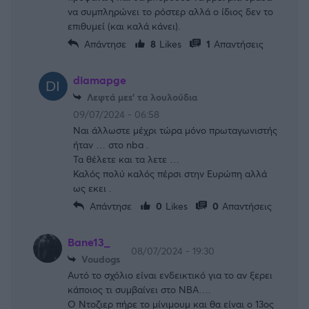
να συμπληρώνει το ρόστερ αλλά ο ίδιος δεν το
επιθυμεί (και καλά κάνει).
Απάντησε
8
Likes
1
Απαντήσεις
diamapge
Λεφτά μεs' τα λουλούδια
09/07/2024 - 06:58
Ναι άλλωστε μέχρι τώρα μόνο πρωταγωνιστής
ήταν … στο nba .
Τα θέλετε και τα λετε …
Καλός πολύ καλός πέρσι στην Ευρώπη αλλά
ως εκει .
Απάντησε
0
Likes
0
Απαντήσεις
Bane13_
08/07/2024 - 19:30
Voudogs
Αυτό το σχόλιο είναι ενδεικτικό για το αν ξερει
κάποιος τι συμβαίνει στο NBA….
Ο Ντοζιερ πήρε το μίνιμουμ και θα είναι ο 13ος