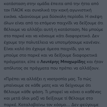
κατάσταση στην ομάδα έπειτα από την ήττα από
Καλαμάτα
τον ΠΑΟΚ και συνολικά την κακή αγωνιστική
εικόνα. «Διανύουμε μια δύσκολη περίοδο. Η σκέψη
Ηρακλής
όλων είναι από το επόμενο παιχνίδι να δείξουμε ότι
θέλουμε να αλλάξει αυτή η κατάσταση. Να μπούμε
Μπαρτσελόνα
στο παρκέ και να κάνουμε κάτι διαφορετικό. Δεν
έχουμε την πολυτέλεια να υποτιμήσουμε κανέναν.
Ρεάλ Μαδρίτης
Είναι καλό ότι έχουμε άμεσα παιχνίδι, για να
μπούμε στο παρκέ και να δείξουμε διαφορετικά
Ατλέτικο Μαδρίτης
πράγματα», είπε ο
Λευτέρης Μποχωρίδης
και ήταν
απόλυτος σε πράγματα που πρέπει να αλλάξουν.
Μάντσεστερ Γιουνάιτεντ
«Πρέπει να αλλάξει η νοοτροπία μας. Το πώς
Μάντσεστερ Σίτι
μπαίνουμε σε κάθε ματς και να δείχνουμε ότι
θέλουμε κάθε φάση. Τι μπορεί να κάνει ο καθένας
Λίβερπουλ
και μετά όλοι μαζί να δείξουμε τί θέλουμε στο
παρκέ. Καταλαβαίνω τον κόσμο… Δεν φεύγουμε
Τσέλσι