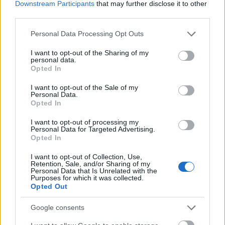
σε λέι απ; ΝΠΔΒ
Downstream Participants
that may further disclose it to other
third parties.
Απάντησε
6
Likes
0
Απαντήσεις
Please note that this website/app uses one or more Google
Personal Data Processing Opt Outs
services and may gather and store information including but
not limited to your visit or usage behaviour. You may click to
I want to opt-out of the Sharing of my
savvas__79
04/11/2025 - 16:21
personal data.
grant or deny consent to Google and its third-party tags to
Opted In
Λετε να ειναι η νοοτροποια το πρόβλημα; Μπορει
use your data for below specified purposes in below Google
να ειναι πιο απλο ενα καλο ξεμάτιασμα.
consent section.
I want to opt-out of the Sale of my
Απάντησε
4
Likes
0
Απαντήσεις
Personal Data.
Opted In
I want to opt-out of processing my
Personal Data for Targeted Advertising.
Opted In
I want to opt-out of Collection, Use,
Retention, Sale, and/or Sharing of my
Personal Data that Is Unrelated with the
Purposes for which it was collected.
Opted Out
Google consents