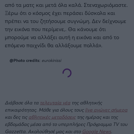
από τα ματς και μετά όλα καλά. Στεναχωριόμαστε.
Ξέρω ότι ο κόσμος έχει περάσει δύσκολα και
Άρσεναλ
πρέπει να του ζητήσουμε συγνώμη. Δεν δείχνουμε
την εικόνα που περίμενε,. Θα κάνουμε ότι
Γιουβέντους
μπορούμε να αλλάξει αυτή η εικόνα και από το
επόμενο παιχνίδι θα αλλάξουμε πολλά».
Μίλαν
@Photo credits:
eurokinissi
Ίντερ
Μπάγερν Μονάχου
Παρί Σεν Ζερμέν
Διάβασε όλα τα
τελευταία νέα
της αθλητικής
επικαιρότητας. Μάθε για όλους τους
live αγώνες σήμερα
και δες τις
αθλητικές μεταδόσεις
της ημέρας και της
εβδομάδας μέσα από το υπερπλήρες Πρόγραμμα TV του
Gazzetta. Ακολούθησέ μας και στο
Google News
.