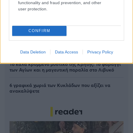
functionality and fraud prevention, and other
user protection.
CONFIRM
Πέρα από τη Λισαβόνα: 10 μαγευτικοί προορισμοί
της Πορτογαλίας
Data Deletion
Data Access
Privacy Policy
Το καλά κρυμμένο μυστικό της Κρήτης: Το φαράγγι
των Αγίων και η μαγευτική παραλία στο Λιβυκό
6 γραφικά χωριά των Κυκλάδων που αξίζει να
ανακαλύψετε