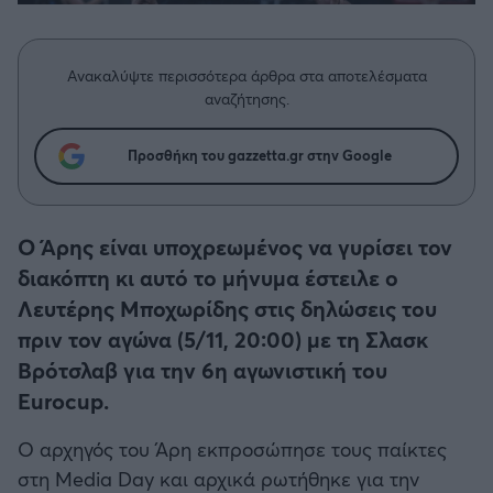
Η μητρότητα στον πάγκο
Δημήτρης Τσορμπατζόγλου
Συνεντεύξεις
Άρης
Μεγάλη μου Αγάπη
Ανακαλύψτε περισσότερα άρθρα στα αποτελέσματα
Μια Ιστορία από την Πόλη
Λεβαδειακός
αναζήτησης.
ΟΦΗ
Προσθήκη του gazzetta.gr στην Google
Βόλος
Ο Άρης είναι υποχρεωμένος να γυρίσει τον
Ατρόμητος Αθηνών
διακόπτη κι αυτό το μήνυμα έστειλε ο
Λευτέρης Μποχωρίδης στις δηλώσεις του
Κηφισιά
πριν τον αγώνα (5/11, 20:00) με τη Σλασκ
Βρότσλαβ για την 6η αγωνιστική του
Αστέρας Τρίπολης
Eurocup.
Ο αρχηγός του Άρη εκπροσώπησε τους παίκτες
Παναιτωλικός
στη Media Day και αρχικά ρωτήθηκε για την