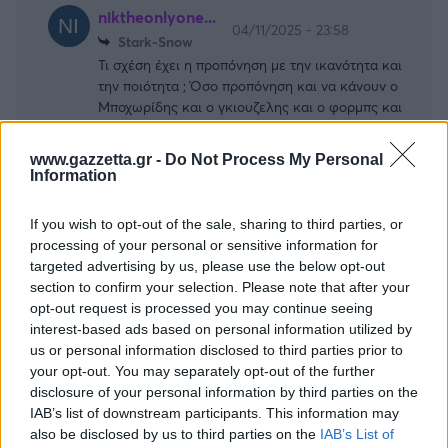
niktheonlyone...
04/11/2025 - 23:58
Stark-Snow
Τι σχέση έχει η προπόνηση με την ικανότητα και
την ποιότητα ; Όσο προπόνηση και να κάνουν ο
Μποχωρίδης και ο γκιουζελης και ο φορμπς και
ο πουλιανιτης αυτοί θα είναι , ΔΕΝ ΑΛΛΑΖΟΥΝ
Απάντησε
3
Likes
0
Απαντήσεις
www.gazzetta.gr -
Do Not Process My Personal
Information
If you wish to opt-out of the sale, sharing to third parties, or
Billy the Kid
04/11/2025 - 22:54
processing of your personal or sensitive information for
Δε θέλουμε ούτε συγγνώμη ούτε να μας λέτε τι
targeted advertising by us, please use the below opt-out
πρέπει να κάνετε. Απλά κάντε το.
section to confirm your selection. Please note that after your
Απάντησε
3
Likes
0
Απαντήσεις
opt-out request is processed you may continue seeing
interest-based ads based on personal information utilized by
us or personal information disclosed to third parties prior to
your opt-out. You may separately opt-out of the further
Eastside_3_
04/11/2025 - 16:44
disclosure of your personal information by third parties on the
Δεν θέλουμε καμία συγνώμη. Μπορείς να μην
IAB’s list of downstream participants. This information may
παίζεις σαν παλαίμαχος κ να μην κάνεις ερμπολ
also be disclosed by us to third parties on the
IAB’s List of