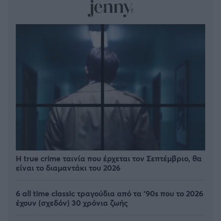
Η true crime ταινία που έρχεται τον Σεπτέμβριο, θα
είναι το διαμαντάκι του 2026
6 all time classic τραγούδια από τα ‘90s που το 2026
έχουν (σχεδόν) 30 χρόνια ζωής