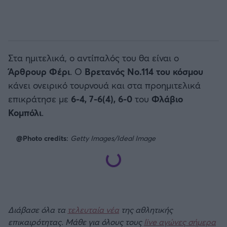
Στα ημιτελικά, ο αντίπαλός του θα είναι ο
Άρθρουρ
Φέρι
. Ο
Βρετανός
Νο.114 του κόσμου
κάνει ονειρικό τουρνουά και στα προημιτελικά
επικράτησε με
6-4, 7-6(4), 6-0
του
Φλάβιο
Κομπόλι
.
@Photo credits:
Getty Images/Ideal Image
Διάβασε όλα τα
τελευταία νέα
της αθλητικής
επικαιρότητας. Μάθε για όλους τους
live αγώνες σήμερα