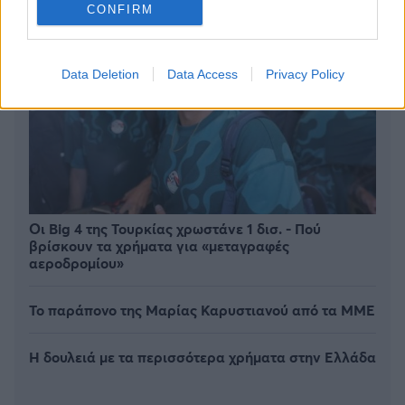
CONFIRM
Data Deletion
Data Access
Privacy Policy
Οι Big 4 της Τουρκίας χρωστάνε 1 δισ. - Πού
βρίσκουν τα χρήματα για «μεταγραφές
αεροδρομίου»
Το παράπονο της Μαρίας Καρυστιανού από τα ΜΜΕ
Η δουλειά με τα περισσότερα χρήματα στην Ελλάδα