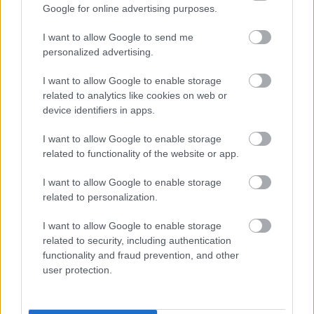
Google for online advertising purposes.
I want to allow Google to send me
personalized advertising.
I want to allow Google to enable storage
related to analytics like cookies on web or
«Ήμουν κι εγώ στα Κουφονήσια τις ημέρες που
device identifiers in apps.
γέμισε η Ιταλίδα»: Η λεπτομέρεια που κανείς δεν
ανέφερε
I want to allow Google to enable storage
related to functionality of the website or app.
Ταξιδιώτης πάει διακοπές στην Πάρο για... έναν
μήνα - «Έχω εγώ τον τρόπο»
I want to allow Google to enable storage
related to personalization.
Αγνώριστος: O Γιάννης Στάνκογλου είχε κάποτε
I want to allow Google to enable storage
αυτό το ροκ λουκ
related to security, including authentication
functionality and fraud prevention, and other
user protection.