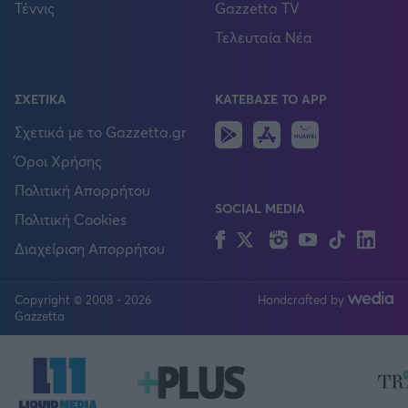
Τέννις
Gazzetta TV
Τελευταία Νέα
ΣΧΕΤΙΚΑ
ΚΑΤΕΒΑΣΕ ΤΟ APP
Android
IOS
Huawei
Σχετικά με το Gazzetta.gr
Όροι Χρήσης
Πολιτική Απορρήτου
SOCIAL MEDIA
Πολιτική Cookies
Facebook
Twitter
Instagram
YouTube
TikTok
Lin
Διαχείριση Απορρήτου
Copyright © 2008 - 2026
Handcrafted by
FOLLOW US
Gazzetta