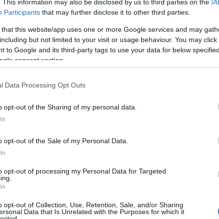
. This information may also be disclosed by us to third parties on the
IA
Participants
that may further disclose it to other third parties.
 that this website/app uses one or more Google services and may gath
including but not limited to your visit or usage behaviour. You may click 
 to Google and its third-party tags to use your data for below specifi
ogle consent section.
l Data Processing Opt Outs
o opt-out of the Sharing of my personal data.
In
andGarros
o opt-out of the Sale of my Personal Data.
In
otlTH
to opt-out of processing my Personal Data for Targeted
ing.
In
o opt-out of Collection, Use, Retention, Sale, and/or Sharing
ersonal Data that Is Unrelated with the Purposes for which it
lected.