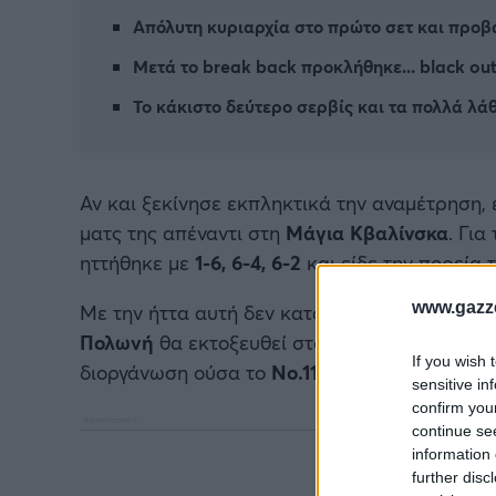
Απόλυτη κυριαρχία στο πρώτο σετ και προβ
Μετά το break back προκλήθηκε... black ou
Το κάκιστο δεύτερο σερβίς και τα πολλά λά
Αν και ξεκίνησε εκπληκτικά την αναμέτρηση, έ
ματς της απέναντι στη
Μάγια
Κβαλίνσκα
. Για
ηττήθηκε με
1-6, 6-4, 6-2
και είδε την πορεία 
www.gazze
Με την ήττα αυτή δεν κατάφερε η
30χρονη
να
Πολωνή
θα εκτοξευθεί στο
Νο.74
της παγκόσμ
If you wish 
διοργάνωση ούσα το
Νο.114
του κόσμου.
sensitive in
confirm you
continue se
information 
further disc