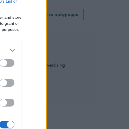
B’s List of
Δείτε όλο το πρόγραμμα
er and store
to grant or
ed purposes