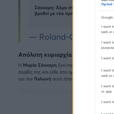
Opted 
Σάκκαρη: Άλμα στην παγκόσμια κατά
βρεθεί με νέα πρόκριση στο Roland 
Google 
I want t
web or d
— Roland-Garros (@ro
I want t
purpose
Απόλυτη κυριαρχία στο πρώτο σετ
I want 
Η
Μαρία
Σάκκαρη
ξεκίνησε την αναμέτρηση 
I want t
σερβίς της και είδε στο αμέσως επόμενο ga
web or d
για την
Πολωνή
αυτό ήταν τον μοναδικό game
I want t
or app.
I want t
I want t