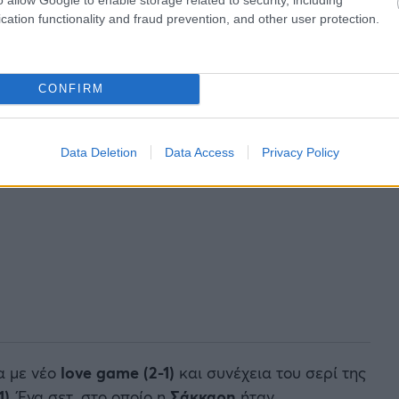
cation functionality and fraud prevention, and other user protection.
CONFIRM
Data Deletion
Data Access
Privacy Policy
α με νέο
love game (2-1)
και συνέχεια του σερί της
1)
. Ένα σετ, στο οποίο η
Σάκκαρη
ήταν