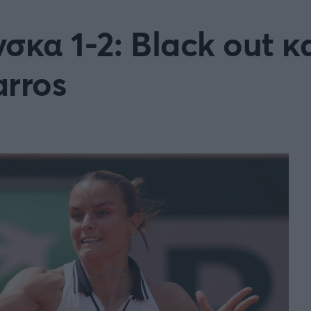
Μια Ιστο
σκα 1-2: Black out κ
Μιχάλης Τσαμπάς
Δημήτρης Τσ
Άρση Βαρών
arros
FOLLOW US