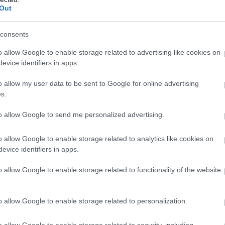
Out
ταξη, πού θα
Garros
consents
o allow Google to enable storage related to advertising like cookies on
evice identifiers in apps.
May 30, 2026
landgarros)
o allow my user data to be sent to Google for online advertising
s.
 και προβάδισμα
to allow Google to send me personalized advertising.
σερβίροντας. Η
Ελληνίδα
κράτησε με love game το
o allow Google to enable storage related to analytics like cookies on
me τη
Μάγια
Κβαλίνσκα
να ισοφαρίζει
(1-1)
. Βέβαια
evice identifiers in apps.
 στο σετ.
o allow Google to enable storage related to functionality of the website
o allow Google to enable storage related to personalization.
o allow Google to enable storage related to security, including