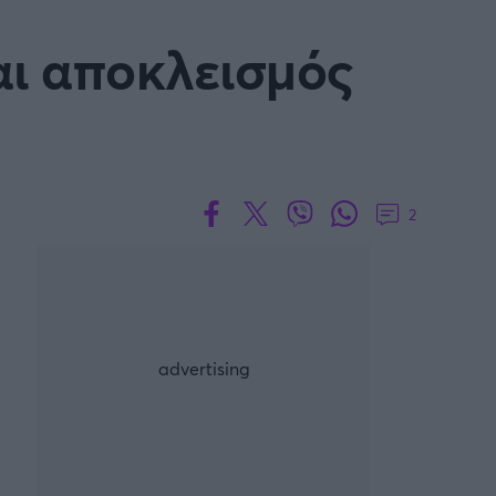
ρία από την Πόλη
αι αποκλεισμός
ορμπατζόγλου
2