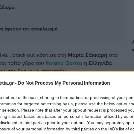
άδισμα
t
θη έφεραν τον αποκλεισμό
να... black out κόστισε στη
Μαρία Σάκκαρη
στο
 τον τρίτο γύρο του
Roland Garros
η
Ελληνίδα
της στο θεσμό να σταματάει.
tta.gr -
Do Not Process My Personal Information
 μπει εντός του
Top30
, ενώ από την άλλη η
ιας κατάταξης. Θυμίζουμε πως μπήκε στη
to opt-out of the sale, sharing to third parties, or processing of your per
formation for targeted advertising by us, please use the below opt-out s
r selection. Please note that after your opt-out request is processed y
eing interest-based ads based on personal information utilized by us or
disclosed to third parties prior to your opt-out. You may separately opt-
losure of your personal information by third parties on the IAB’s list of