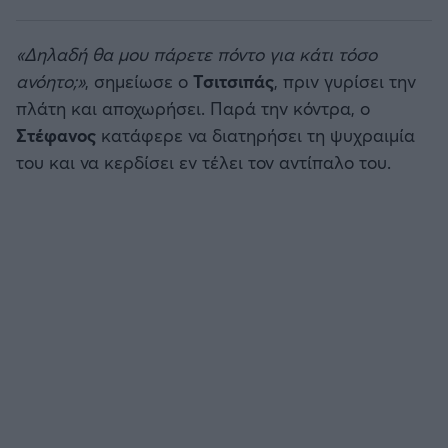
«Δηλαδή θα μου πάρετε πόντο για κάτι τόσο
ανόητο;»
, σημείωσε ο
Τσιτσιπάς
, πριν γυρίσει την
πλάτη και αποχωρήσει. Παρά την κόντρα, ο
Στέφανος
κατάφερε να διατηρήσει τη ψυχραιμία
του και να κερδίσει εν τέλει τον αντίπαλο του.