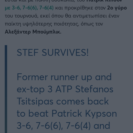
Καλαμάτα
με 3-6, 7-6(6), 7-6(4)
και προκρίθηκε στον
2ο γύρο
του τουρνουά, εκεί όπου θα αντιμετωπίσει έναν
Ηρακλής
παίκτη υψηλότερης ποιότητας, όπως τον
Αλεξάντερ Μπούμπλικ.
Μπαρτσελόνα
STEF SURVIVES!
Ρεάλ Μαδρίτης
Ατλέτικο Μαδρίτης
Former runner up and
Μάντσεστερ Γιουνάιτεντ
ex-top 3 ATP Stefanos
Tsitsipas comes back
Μάντσεστερ Σίτι
to beat Patrick Kypson
Λίβερπουλ
3-6, 7-6(6), 7-6(4) and
Τσέλσι