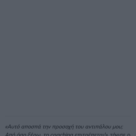
«Αυτό αποσπά την προσοχή του αντιπάλου μου;
Από όσο ξέρω, το coaching επιτρέπεται!»
, τόνισε ο