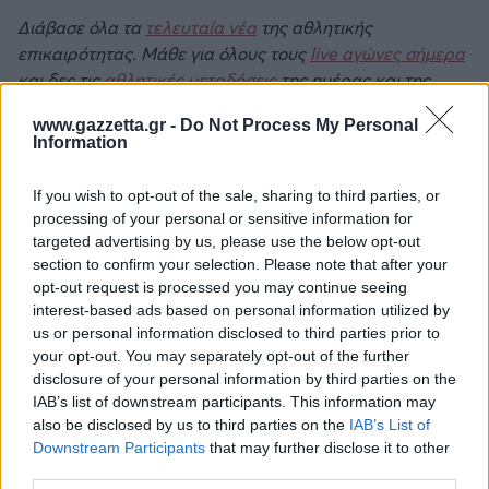
Διάβασε όλα τα
τελευταία νέα
της αθλητικής
επικαιρότητας. Μάθε για όλους τους
live αγώνες σήμερα
και δες τις
αθλητικές μεταδόσεις
της ημέρας και της
εβδομάδας μέσα από το υπερπλήρες Πρόγραμμα TV του
www.gazzetta.gr -
Do Not Process My Personal
Gazzetta. Ακολούθησέ μας και στο
Google News
.
Information
If you wish to opt-out of the sale, sharing to third parties, or
processing of your personal or sensitive information for
ΔΙΑΒΑΣΕ ΑΚΟΜΗ:
targeted advertising by us, please use the below opt-out
section to confirm your selection. Please note that after your
Super Cup: Ορίστηκε Έλληνας διαιτητής στον αγώνα
opt-out request is processed you may continue seeing
ΑΕΚ: Η «ξενάγηση» του Βιτάλις στην Allwyn Arena και ο
interest-based ads based on personal information utilized by
us or personal information disclosed to third parties prior to
αριθμός που επέλεξε
your opt-out. You may separately opt-out of the further
disclosure of your personal information by third parties on the
Αλμέιδα για το ματς της Μοντερέι κόντρα στον Μέσι:
IAB’s list of downstream participants. This information may
«Μακάρι να μην έχει όρεξη να παίξει μαζί μας»
also be disclosed by us to third parties on the
IAB’s List of
Downstream Participants
that may further disclose it to other
third parties.