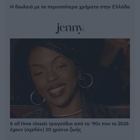
Η δουλειά με τα περισσότερα χρήματα στην Ελλάδα
6 all time classic τραγούδια από τα ‘90s που το 2026
έχουν (σχεδόν) 30 χρόνια ζωής