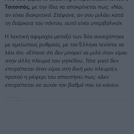
Τσιτσιπάς,
με την ίδια να αποκρίνεται πως:
«Ναι,
αν είναι διακριτικό. Στέφανε, αν σου μιλάει κατά
τη διάρκεια του πόντου, αυτό είναι υπερβολικό»
.
Η λεκτική αψιμαχία μεταξύ των δύο συνεχίστηκε
με αμείωτους ρυθμούς, με τον Έλληνα τενίστα να
λέει ότι:
«Είπατε ότι δεν μπορεί να μιλά όταν είμαι
στην άλλη πλευρά του γηπέδου. Τότε γιατί δεν
επιτρέπεται όταν είμαι στη δική μου πλευρά;»
,
προτού η ρέφερι του απαντήσει πως:
«Δεν
επιτρέπεται σε αυτόν τον βαθμό που το κάνει»
.