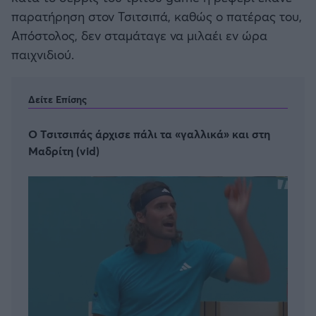
παρατήρηση στον Τσιτσιπά, καθώς ο πατέρας του,
Απόστολος, δεν σταμάταγε να μιλαέι εν ώρα
παιχνιδιού.
Δείτε Επίσης
O Tσιτσιπάς άρχισε πάλι τα «γαλλικά» και στη
Μαδρίτη (vid)