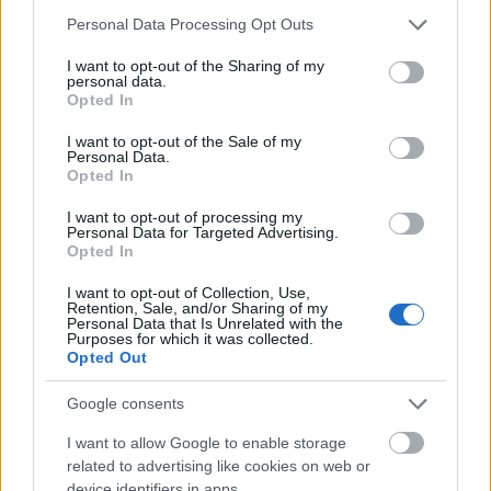
Tags:
Please note that this website/app uses one or more Google
ΣΤΕΦΑΝΟΣ ΤΣΙΤΣΙΠΑΣ
Personal Data Processing Opt Outs
2
services and may gather and store information including but
not limited to your visit or usage behaviour. You may click to
I want to opt-out of the Sharing of my
personal data.
grant or deny consent to Google and its third-party tags to
Opted In
use your data for below specified purposes in below Google
consent section.
I want to opt-out of the Sale of my
Personal Data.
Opted In
Για να προσθέσεις το σχόλιο
σου πρέπει να συνδεθείς
I want to opt-out of processing my
Personal Data for Targeted Advertising.
στο my gazzetta!
Opted In
I want to opt-out of Collection, Use,
Retention, Sale, and/or Sharing of my
Εγγραφή
Σύνδεση
Personal Data that Is Unrelated with the
Purposes for which it was collected.
Opted Out
Google consents
I want to allow Google to enable storage
related to advertising like cookies on web or
device identifiers in apps.