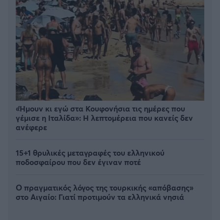
«Ήμουν κι εγώ στα Κουφονήσια τις ημέρες που
γέμισε η Ιταλίδα»: Η λεπτομέρεια που κανείς δεν
ανέφερε
15+1 θρυλικές μεταγραφές του ελληνικού
ποδοσφαίρου που δεν έγιναν ποτέ
Ο πραγματικός λόγος της τουρκικής «απόβασης»
στο Αιγαίο: Γιατί προτιμούν τα ελληνικά νησιά