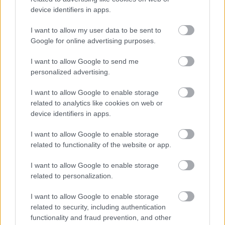
device identifiers in apps.
Δύο ακόμη ασθενείς που εισέπνευσαν τον πυκνό
καπνό υποβλήθηκαν σε εξετάσεις στα Επείγοντα
I want to allow my user data to be sent to
Google for online advertising purposes.
λόγω αναπνευστικών προβλημάτων και
παρέμειναν προληπτικά υπό ιατρική
I want to allow Google to send me
παρακολούθηση. Για τα αίτια της πυρκαγιάς
personalized advertising.
διενεργείται προανάκριση από τη Διεύθυνση
I want to allow Google to enable storage
Αντιμετώπισης Εγκλημάτων Εμπρησμού.
related to analytics like cookies on web or
device identifiers in apps.
I want to allow Google to enable storage
related to functionality of the website or app.
I want to allow Google to enable storage
related to personalization.
I want to allow Google to enable storage
related to security, including authentication
functionality and fraud prevention, and other