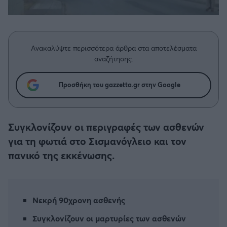
Η μητρότητα στον πάγκο
Δημήτρης Τσορμπατζόγλου
Συνεντεύξεις
Άρης
Μεγάλη μου Αγάπη
Μια Ιστορία από την Πόλη
Λεβαδειακός
Ανακαλύψτε περισσότερα άρθρα στα αποτελέσματα
αναζήτησης.
ΟΦΗ
Προσθήκη του gazzetta.gr στην Google
Βόλος
Ατρόμητος Αθηνών
Συγκλονίζουν οι περιγραφές των ασθενών
για τη φωτιά στο Σισμανόγλειο και τον
Κηφισιά
πανικό της εκκένωσης.
Αστέρας Τρίπολης
Νεκρή 90χρονη ασθενής
Παναιτωλικός
Συγκλονίζουν οι μαρτυρίες των ασθενών