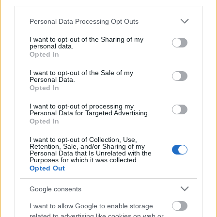
third parties.
Ακούσαμε μια νοσηλεύτρια να φωνάζει "φωτιά".
Please note that this website/app uses one or more Google
Αυτό συνέβη στη Α Παθολογική, στο δωμάτιο 10.
Personal Data Processing Opt Outs
services and may gather and store information including but
Μέσα σε λίγα δευτερόλεπτα είχε γεμίσει παρά
not limited to your visit or usage behaviour. You may click to
I want to opt-out of the Sharing of my
πολλούς καπνούς όλος ο όροφος. Εγώ έφυγα
personal data.
grant or deny consent to Google and its third-party tags to
Opted In
τρέχοντας με τον ορό μου στο χέρι. Εγώ, μια
use your data for below specified purposes in below Google
consent section.
ηλικιωμένη και η διπλανή μου ασθενής
I want to opt-out of the Sale of my
Personal Data.
καταφέραμε να βγούμε έξω και να κατέβουμε στο
Opted In
προαύλιο. Υπήρχαν πολλοί ανάπηροι, ηλικιωμένοι,
I want to opt-out of processing my
ανήμποροι να μετακινηθούν αλλά δεν ήταν κανείς
Personal Data for Targeted Advertising.
Opted In
να τους βοηθήσει. Μόνοι μας βγήκαμε, δεν μας
βοήθησε κάνεις, μόνο η νοσηλεύτρια που φώναζε
I want to opt-out of Collection, Use,
Retention, Sale, and/or Sharing of my
"φωτιά". Κάποιοι δεν είχαν ξυπνήσει καν γιατί ήταν
Personal Data that Is Unrelated with the
Purposes for which it was collected.
5 το ξημέρωμα».
Opted Out
Και κατέληξε: «Ευτυχώς ξέραμε τη διαδρομή και
Google consents
έτσι μπορέσαμε να βρούμε από το κτίριο γιατί ο
I want to allow Google to enable storage
διάδρομος ήταν γεμάτος καπνό».
related to advertising like cookies on web or