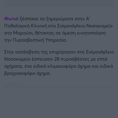
Καλαμάτα
Ηρακλής
Φωτιά
ξέσπασε τα ξημερώματα στην Α'
Παθολογική Κλινική στο Σισμανόγλειο Νοσοκομείο
Μπαρτσελόνα
στο Μαρούσι, θέτοντας σε άμεση κινητοποίηση
την Πυροσβεστική Υπηρεσία.
Ρεάλ Μαδρίτης
Στην κατάσβεση της επιχείρησαν στο Σισμανόγλειο
Νοσοκομείο έσπευσαν 28 πυροσβέστες με επτά
Ατλέτικο Μαδρίτης
οχήματα, ένα ειδικό κλιμακοφόρο όχημα και ειδικό
βραχιονοφόρο όχημα.
Μάντσεστερ Γιουνάιτεντ
Μάντσεστερ Σίτι
Λίβερπουλ
Τσέλσι