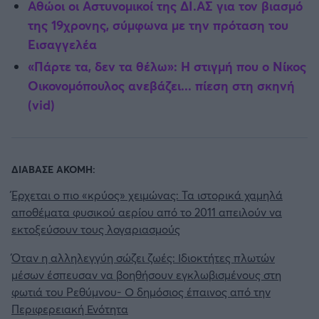
Αθώοι οι Αστυνομικοί της ΔΙ.ΑΣ για τον βιασμό
της 19χρονης, σύμφωνα με την πρόταση του
Εισαγγελέα
«Πάρτε τα, δεν τα θέλω»: Η στιγμή που ο Νίκος
Οικονομόπουλος ανεβάζει... πίεση στη σκηνή
(vid)
ΔΙΑΒΑΣΕ ΑΚΟΜΗ:
Έρχεται ο πιο «κρύος» χειμώνας: Τα ιστορικά χαμηλά
αποθέματα φυσικού αερίου από το 2011 απειλούν να
εκτοξεύσουν τους λογαριασμούς
Όταν η αλληλεγγύη σώζει ζωές: Ιδιοκτήτες πλωτών
μέσων έσπευσαν να βοηθήσουν εγκλωβισμένους στη
φωτιά του Ρεθύμνου- Ο δημόσιος έπαινος από την
Περιφερειακή Ενότητα