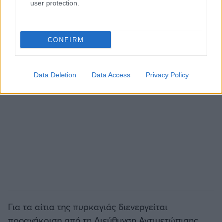
user protection.
CONFIRM
Data Deletion
Data Access
Privacy Policy
Για τα αίτια της πυρκαγιάς διενεργείται
προανάκριση από τη Διεύθυνση Αντιμετώπισης