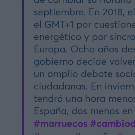
septiembre. En 2018, e
el GMT+1 por cuestion
energético y por sincr
Europa. Ocho años des
gobierno decide volver
un amplio debate socia
ciudadanas. En invier
tendrá una hora meno
España, dos menos en 
#marruecos
#cambiod