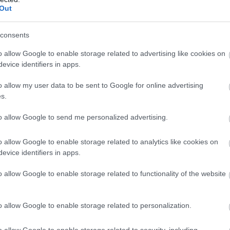
Out
, βρίσκεται φυσικά στη ζώνη GMT, όπως το
consents
ριες Νήσοι. Η επιστροφή στην παλιά ώρα αποτελεί,
o allow Google to enable storage related to advertising like cookies on
μισης με τους φυσικούς κύκλους ημέρας και
evice identifiers in apps.
οκαλέσει αντιδράσεις, κυρίως από εργαζόμενους
o allow my user data to be sent to Google for online advertising
s.
σκεται μία ώρα πίσω από την ηπειρωτική Ισπανία,
to allow Google to send me personalized advertising.
ο, το καλοκαίρι, όταν η Ισπανία εφαρμόζει θερινή
ών θα αυξάνεται στις δύο ώρες.
o allow Google to enable storage related to analytics like cookies on
evice identifiers in apps.
o allow Google to enable storage related to functionality of the website
o allow Google to enable storage related to personalization.
o allow Google to enable storage related to security, including