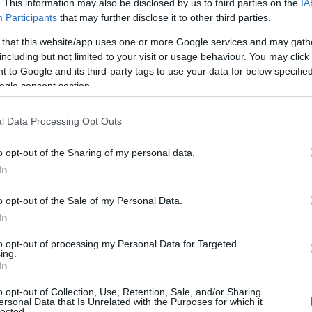
ρέψει στην παραδοσιακή ώρα Γκρίνουιτς (GMT).
. This information may also be disclosed by us to third parties on the
IA
Participants
that may further disclose it to other third parties.
τις 20 Σεπτεμβρίου και θα επαναφέρει τη διαφορά
 that this website/app uses one or more Google services and may gath
τας ιδιαίτερα τις μετακινήσεις, τις θαλάσσιες
including but not limited to your visit or usage behaviour. You may click 
αι τη λειτουργία των επιχειρήσεων που
 to Google and its third-party tags to use your data for below specifi
ogle consent section.
l Data Processing Opt Outs
o opt-out of the Sharing of my personal data.
In
o opt-out of the Sale of my Personal Data.
In
to opt-out of processing my Personal Data for Targeted
ing.
In
o opt-out of Collection, Use, Retention, Sale, and/or Sharing
ersonal Data that Is Unrelated with the Purposes for which it
lected.