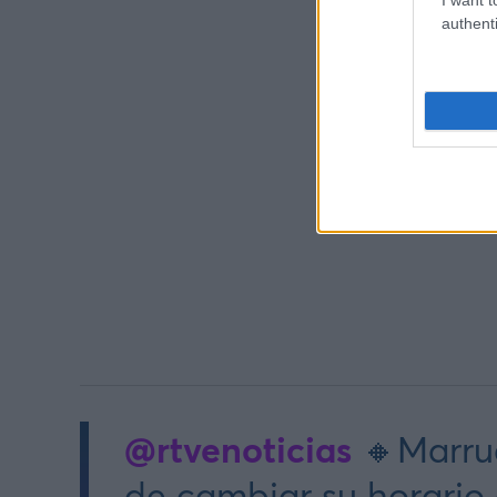
authenti
@rtvenoticias
🔸Marru
de cambiar su horario