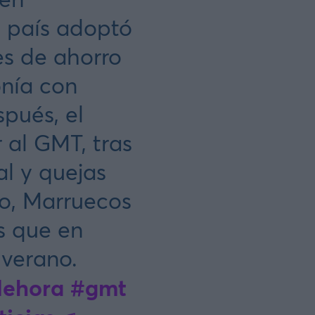
l país adoptó
es de ahorro
onía con
pués, el
 al GMT, tras
l y quejas
no, Marruecos
s que en
verano.
ehora
#gmt