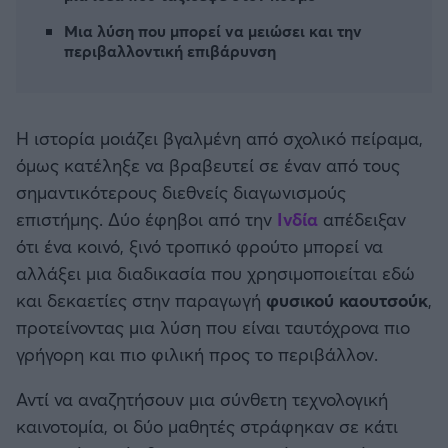
Καλαμάτα
Μια λύση που μπορεί να μειώσει και την
περιβαλλοντική επιβάρυνση
Ηρακλής
Μπαρτσελόνα
Η ιστορία μοιάζει βγαλμένη από σχολικό πείραμα,
όμως κατέληξε να βραβευτεί σε έναν από τους
Ρεάλ Μαδρίτης
σημαντικότερους διεθνείς διαγωνισμούς
επιστήμης. Δύο έφηβοι από την
Ινδία
απέδειξαν
Ατλέτικο Μαδρίτης
ότι ένα κοινό, ξινό τροπικό φρούτο μπορεί να
αλλάξει μια διαδικασία που χρησιμοποιείται εδώ
Μάντσεστερ Γιουνάιτεντ
και δεκαετίες στην παραγωγή
φυσικού καουτσούκ
,
προτείνοντας μια λύση που είναι ταυτόχρονα πιο
Μάντσεστερ Σίτι
γρήγορη και πιο φιλική προς το περιβάλλον.
Λίβερπουλ
Αντί να αναζητήσουν μια σύνθετη τεχνολογική
καινοτομία, οι δύο μαθητές στράφηκαν σε κάτι
Τσέλσι