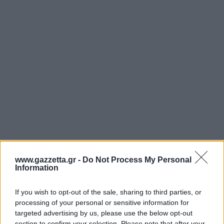
www.gazzetta.gr -
Do Not Process My Personal
Information
If you wish to opt-out of the sale, sharing to third parties, or
processing of your personal or sensitive information for
Το bilimbi φαίνεται να προσφέρει μια φυσική
targeted advertising by us, please use the below opt-out
section to confirm your selection. Please note that after your