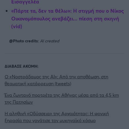
Εισαγγελέα
«Πάρτε τα, δεν τα θέλω»: Η στιγμή που ο Νίκος
Οικονομόπουλος ανεβάζει... πίεση στη σκηνή
(vid)
@Photo credits:
ΑΙ created
ΔΙΑΒΑΣΕ ΑΚΟΜΗ:
Ο «Νοστράδαμος της AI»: Από την αποθέωση, στη
θεαματική κατάρρευση (tweets)
Ένα ζωντανό πορτρέτο της Αθήνας μέσα από τα 4,5 km
της Πατησίων
Η αληθινή «Οδύσσεια» της Αρχαιότητας: Η φονική
ξηρασία που γονάτισε τον μυκηναϊκό κόσμο