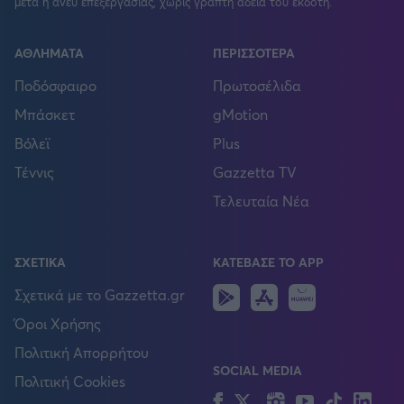
μετά ή άνευ επεξεργασίας, χωρίς γραπτή άδεια του εκδότη.
ΑΘΛΗΜΑΤΑ
ΠΕΡΙΣΣΟΤΕΡΑ
Ποδόσφαιρο
Πρωτοσέλιδα
Μπάσκετ
gMotion
Βόλεϊ
Plus
Τέννις
Gazzetta TV
Τελευταία Νέα
ΣΧΕΤΙΚΑ
ΚΑΤΕΒΑΣΕ ΤΟ APP
Android
IOS
Huawei
Σχετικά με το Gazzetta.gr
Όροι Χρήσης
Πολιτική Απορρήτου
SOCIAL MEDIA
Πολιτική Cookies
Facebook
Twitter
Instagram
YouTube
TikTok
Lin