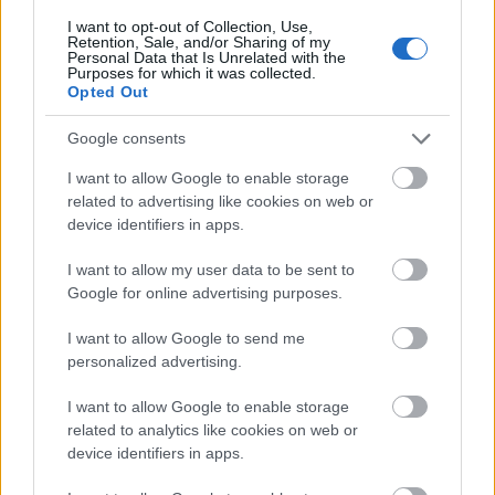
φιναλίστ από 14 χώρες, ενώ η καθηγήτριά τους,
I want to opt-out of Collection, Use,
Retention, Sale, and/or Sharing of my
Νισίθα Κ. Κ., τιμήθηκε με το Inspiring Educator
Personal Data that Is Unrelated with the
Purposes for which it was collected.
Award.
Opted Out
Google consents
I want to allow Google to enable storage
related to advertising like cookies on web or
device identifiers in apps.
I want to allow my user data to be sent to
Google for online advertising purposes.
I want to allow Google to send me
personalized advertising.
I want to allow Google to enable storage
related to analytics like cookies on web or
device identifiers in apps.