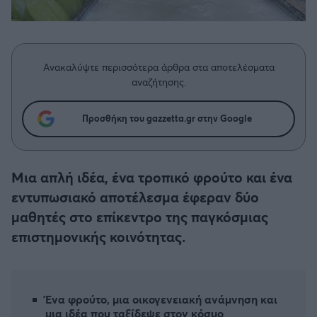
Η μητρότητα στον πάγκο
Δημήτρης Τσορμπατζόγλου
Συνεντεύξεις
Άρης
Μεγάλη μου Αγάπη
Μια Ιστορία από την Πόλη
Λεβαδειακός
Ανακαλύψτε περισσότερα άρθρα στα αποτελέσματα
αναζήτησης.
ΟΦΗ
Προσθήκη του gazzetta.gr στην Google
Βόλος
Ατρόμητος Αθηνών
Μια απλή ιδέα, ένα τροπικό φρούτο και ένα
εντυπωσιακό αποτέλεσμα έφεραν δύο
Κηφισιά
μαθητές στο επίκεντρο της παγκόσμιας
επιστημονικής κοινότητας.
Αστέρας Τρίπολης
Παναιτωλικός
Ένα φρούτο, μια οικογενειακή ανάμνηση και
μια ιδέα που ταξίδεψε στον κόσμο