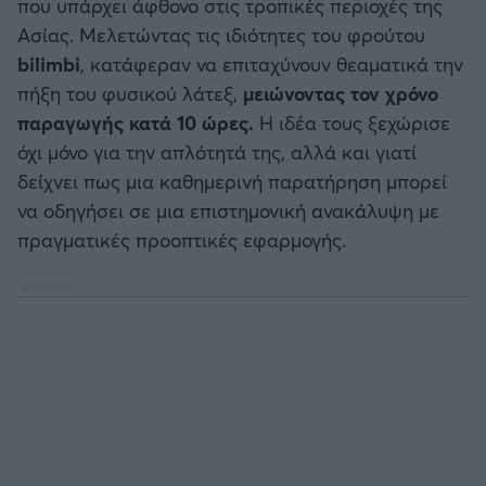
που υπάρχει άφθονο στις τροπικές περιοχές της
Ασίας. Μελετώντας τις ιδιότητες του φρούτου
Άρσεναλ
bilimbi
, κατάφεραν να επιταχύνουν θεαματικά την
πήξη του φυσικού λάτεξ,
μειώνοντας τον χρόνο
Γιουβέντους
παραγωγής κατά 10 ώρες.
Η ιδέα τους ξεχώρισε
όχι μόνο για την απλότητά της, αλλά και γιατί
Μίλαν
δείχνει πως μια καθημερινή παρατήρηση μπορεί
να οδηγήσει σε μια επιστημονική ανακάλυψη με
Ίντερ
πραγματικές προοπτικές εφαρμογής.
Μπάγερν Μονάχου
Παρί Σεν Ζερμέν