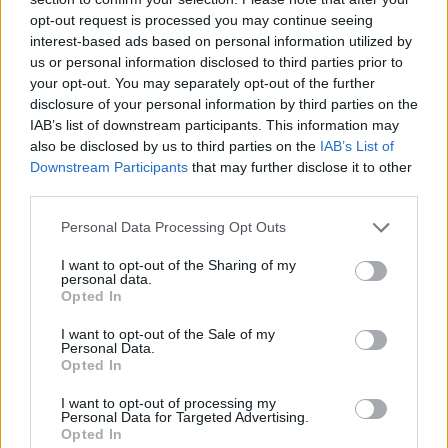
εναλλακτική, αξιοποιώντας τη δική του υψηλή
opt-out request is processed you may continue seeing
οξύτητα ώστε να επιτυγχάνει το ίδιο αποτέλεσμα,
interest-based ads based on personal information utilized by
μειώνοντας παράλληλα την ανάγκη χρήσης
us or personal information disclosed to third parties prior to
χημικών ουσιών. Οι μαθητές υποστήριξαν επίσης
your opt-out. You may separately opt-out of the further
disclosure of your personal information by third parties on the
ότι το καουτσούκ που παρήχθη ήταν καλύτερης
IAB’s list of downstream participants. This information may
ποιότητας, αν και το συμπέρασμα αυτό αφορά
also be disclosed by us to third parties on the
IAB’s List of
αποκλειστικά τα αποτελέσματα του δικού τους
Downstream Participants
that may further disclose it to other
third parties.
πειράματος και όχι μια βιομηχανική εφαρμογή.
Please note that this website/app uses one or more Google
Personal Data Processing Opt Outs
Το πρότζεκτ τους, με τίτλο «Averrhoa bilimbi: A
services and may gather and store information including but
Natural Coagulant for Rubber Latex», ξεχώρισε
not limited to your visit or usage behaviour. You may click to
I want to opt-out of the Sharing of my
personal data.
grant or deny consent to Google and its third-party tags to
ακριβώς επειδή βασίστηκε σε ένα απλό, χαμηλού
Opted In
use your data for below specified purposes in below Google
κόστους υλικό, διαθέσιμο σε πολλές τροπικές
consent section.
I want to opt-out of the Sale of my
περιοχές, χωρίς να απαιτεί πολύπλοκο εξοπλισμό.
Personal Data.
Opted In
Η καινοτόμος πρόταση χάρισε στους δύο μαθητές
I want to opt-out of processing my
το
National Geographic Explorer Award στο
Personal Data for Targeted Advertising.
Opted In
Google Science Fai
r, όπου συμμετείχαν 24