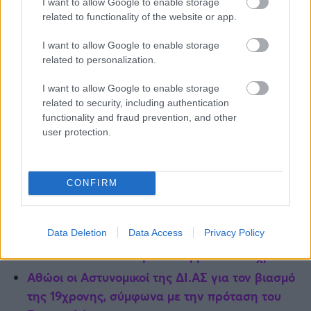
I want to allow Google to enable storage
related to functionality of the website or app.
I want to allow Google to enable storage
related to personalization.
I want to allow Google to enable storage
related to security, including authentication
functionality and fraud prevention, and other
user protection.
CONFIRM
ΤΙ ΔΙΑΒΑΖΕΤΑΙ
Data Deletion
Data Access
Privacy Policy
Αποκαρδιωτικά στοιχεία του Meteo: Κάηκε το
38% των δασών στην Αττική μέσα σε 9 χρόνια
Αθώοι οι Αστυνομικοί της ΔΙ.ΑΣ για τον βιασμό
της 19χρονης, σύμφωνα με την πρόταση του