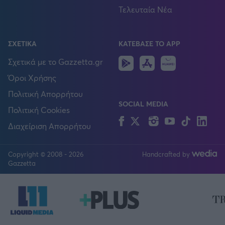
Τελευταία Νέα
ΣΧΕΤΙΚΑ
ΚΑΤΕΒΑΣΕ ΤΟ APP
Android
IOS
Huawei
Σχετικά με το Gazzetta.gr
Όροι Χρήσης
Πολιτική Απορρήτου
SOCIAL MEDIA
Πολιτική Cookies
Facebook
Twitter
Instagram
YouTube
TikTok
Lin
Διαχείριση Απορρήτου
Copyright © 2008 - 2026
Handcrafted by
FOLLOW US
Gazzetta