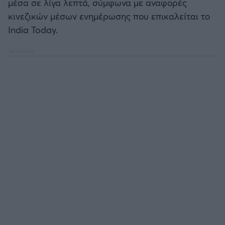
μέσα σε λίγα λεπτά, σύμφωνα με αναφορές
κινεζικών μέσων ενημέρωσης που επικαλείται το
Άρσεναλ
India Today.
Γιουβέντους
Μίλαν
Ίντερ
Μπάγερν Μονάχου
Παρί Σεν Ζερμέν