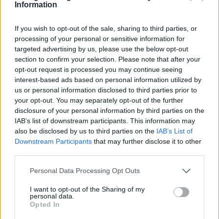
Information
If you wish to opt-out of the sale, sharing to third parties, or
processing of your personal or sensitive information for
targeted advertising by us, please use the below opt-out
section to confirm your selection. Please note that after your
opt-out request is processed you may continue seeing
interest-based ads based on personal information utilized by
us or personal information disclosed to third parties prior to
your opt-out. You may separately opt-out of the further
disclosure of your personal information by third parties on the
Δείτε αυτή τη δημοσίευση στο Instagram.
IAB’s list of downstream participants. This information may
also be disclosed by us to third parties on the
IAB’s List of
Downstream Participants
that may further disclose it to other
third parties.
Please note that this website/app uses one or more Google
Personal Data Processing Opt Outs
services and may gather and store information including but
not limited to your visit or usage behaviour. You may click to
I want to opt-out of the Sharing of my
personal data.
grant or deny consent to Google and its third-party tags to
Opted In
use your data for below specified purposes in below Google