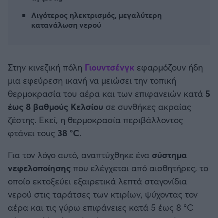
Καλαμάτα
Λιγότερος ηλεκτρισμός, μεγαλύτερη
κατανάλωση νερού
Ηρακλής
Μπαρτσελόνα
Στην κινεζική πόλη
Γιουντσένγκ
εφαρμόζουν ήδη
μια εφεύρεση ικανή να μειώσει την τοπική
Ρεάλ Μαδρίτης
θερμοκρασία του αέρα και των επιφανειών κατά
5
έως 8 βαθμούς Κελσίου
σε συνθήκες ακραίας
Ατλέτικο Μαδρίτης
ζέστης. Εκεί, η θερμοκρασία περιβάλλοντος
φτάνει τους
38 °C
.
Μάντσεστερ Γιουνάιτεντ
Για τον λόγο αυτό, αναπτύχθηκε ένα
σύστημα
Μάντσεστερ Σίτι
νεφελοποίησης
που ελέγχεται από αισθητήρες, το
οποίο εκτοξεύει εξαιρετικά λεπτά σταγονίδια
Λίβερπουλ
νερού στις ταράτσες των κτιρίων, ψύχοντας τον
αέρα και τις γύρω επιφάνειες κατά 5 έως 8 °C
Τσέλσι