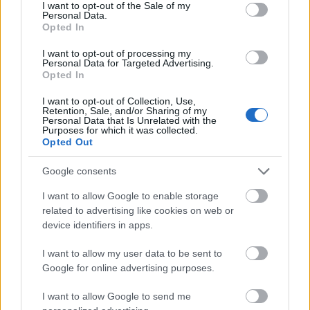
consent section.
I want to opt-out of the Sale of my
Η δημοσίευση κοινοποιήθηκε από το χρήστη Interesting Engineering (@interestingengineering)
Personal Data.
Opted In
Το αποτέλεσμα; Αυτό το σύστημα καταφέρει να
I want to opt-out of processing my
μειώσει τη θερμοκρασία των προσόψεων και των
Personal Data for Targeted Advertising.
Opted In
στεγών κατά 5 έως 8 βαθμούς μέσα σε λίγα λεπτά.
Βέβαια, αυτή η ψύξη αναφέρεται στις τοπικές
I want to opt-out of Collection, Use,
Retention, Sale, and/or Sharing of my
θερμοκρασίες του αέρα και των επιφανειών,
Personal Data that Is Unrelated with the
Purposes for which it was collected.
επομένως δεν σημαίνει ότι τα διαμερίσματα θα
Opted Out
είναι πιο δροσερά στον ίδιο βαθμό.
Google consents
I want to allow Google to enable storage
related to advertising like cookies on web or
device identifiers in apps.
I want to allow my user data to be sent to
Google for online advertising purposes.
I want to allow Google to send me