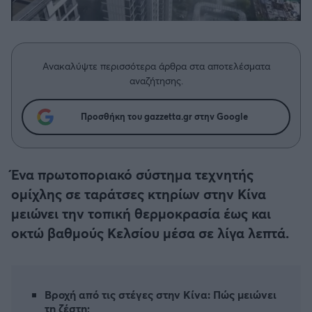
Η μητρότητα στον πάγκο
Δημήτρης Τσορμπατζόγλου
Συνεντεύξεις
Άρης
Μεγάλη μου Αγάπη
Μια Ιστορία από την Πόλη
Λεβαδειακός
Ανακαλύψτε περισσότερα άρθρα στα αποτελέσματα
αναζήτησης.
ΟΦΗ
Προσθήκη του gazzetta.gr στην Google
Βόλος
Ατρόμητος Αθηνών
Ένα πρωτοποριακό σύστημα τεχνητής
ομίχλης σε ταράτσες κτηρίων στην Κίνα
Κηφισιά
μειώνει την τοπική θερμοκρασία έως και
οκτώ βαθμούς Κελσίου μέσα σε λίγα λεπτά.
Αστέρας Τρίπολης
Παναιτωλικός
Βροχή από τις στέγες στην Κίνα: Πώς μειώνει
τη ζέστη;