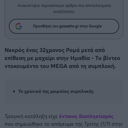
Η μητρότητα στον πάγκο
Δημήτρης Τσορμπατζόγλου
Συνεντεύξεις
Ανακαλύψτε περισσότερα άρθρα στα αποτελέσματα
Άρης
αναζήτησης.
Μεγάλη μου Αγάπη
Μια Ιστορία από την Πόλη
Λεβαδειακός
Προσθήκη του gazzetta.gr στην Google
ΟΦΗ
Νεκρός ένας 32χρονος Ρομά μετά από
Βόλος
επίθεση με μαχαίρι στην Ημαθία - Το βίντεο
ντοκουμέντο του MEGA από τη συμπλοκή.
Ατρόμητος Αθηνών
Κηφισιά
Το χρονικό της μοιραίας συμπλοκής
Αστέρας Τρίπολης
Τραγική κατάληξη είχε
έντονος διαπληκτισμός
Παναιτωλικός
που σημειώθηκε το απόγευμα της Τρίτης (7/7) στην