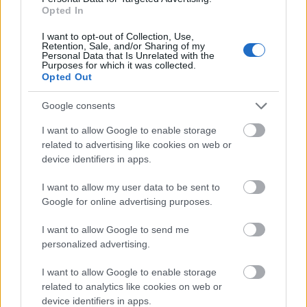
Ο πιο σημαντικός ποταμός της Ευρώπης
Opted In
στερεύει: Τι σημαίνει για καύσιμα, τιμές και
I want to opt-out of Collection, Use,
ελλείψεις
Retention, Sale, and/or Sharing of my
Personal Data that Is Unrelated with the
Purposes for which it was collected.
Οδύσσεια: Η Ωραία Ελένη του Νόλαν τα έβαλε
Opted Out
με τον Όμηρο - «Γιατί αφιέρωσες τόσο λίγο
χρόνο στις γυναίκες;»
Google consents
I want to allow Google to enable storage
related to advertising like cookies on web or
device identifiers in apps.
ΔΙΑΒΑΣΕ ΑΚΟΜΗ:
I want to allow my user data to be sent to
Στο φως βίντεο από το θανατηφόρο τροχαίο στο Πόρτο
Google for online advertising purposes.
Ράφτη: Τι λέει ο οδηγός – «Δεν τον είδα καθόλου», λέει ο
οδηγός
I want to allow Google to send me
personalized advertising.
Θεσσαλονίκη: Ποινή φυλάκισης ενός έτους στον 27χρονο
τράπερ για την οδήγηση με 182 χλμ./ώρα στην ΠΑΘΕ
I want to allow Google to enable storage
related to analytics like cookies on web or
Πυροσβεστική: Επτά συλλήψεις για εμπρησμό από
device identifiers in apps.