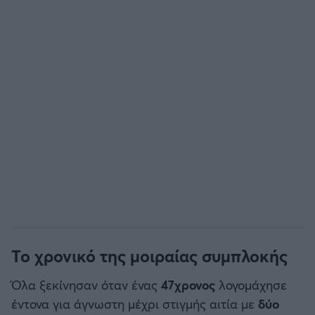
Άρσεναλ
Γιουβέντους
Μίλαν
Ίντερ
Μπάγερν Μονάχου
Παρί Σεν Ζερμέν
Το χρονικό της μοιραίας συμπλοκής
Όλα ξεκίνησαν όταν ένας
47χρονος
λογομάχησε
έντονα για άγνωστη μέχρι στιγμής αιτία με
δύο