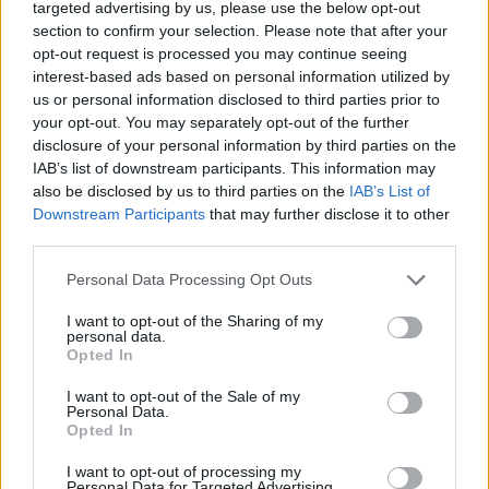
targeted advertising by us, please use the below opt-out
section to confirm your selection. Please note that after your
opt-out request is processed you may continue seeing
interest-based ads based on personal information utilized by
us or personal information disclosed to third parties prior to
your opt-out. You may separately opt-out of the further
disclosure of your personal information by third parties on the
IAB’s list of downstream participants. This information may
also be disclosed by us to third parties on the
IAB’s List of
Downstream Participants
that may further disclose it to other
third parties.
Please note that this website/app uses one or more Google
Personal Data Processing Opt Outs
services and may gather and store information including but
not limited to your visit or usage behaviour. You may click to
I want to opt-out of the Sharing of my
personal data.
grant or deny consent to Google and its third-party tags to
Opted In
ΤΙ ΔΙΑΒΑΖΕΤΑΙ
use your data for below specified purposes in below Google
consent section.
I want to opt-out of the Sale of my
Το αντικείμενο που δεν πρέπει ποτέ να
Personal Data.
Opted In
αφήνετε στο κάθισμα του αυτοκινήτου -
Σοβαρός κίνδυνος να μετατραπεί σε «βλήμα»
I want to opt-out of processing my
Personal Data for Targeted Advertising.