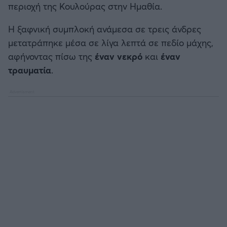
περιοχή της Κουλούρας στην Ημαθία.
Καλαμάτα
Η ξαφνική συμπλοκή ανάμεσα σε τρεις άνδρες
Ηρακλής
μετατράπηκε μέσα σε λίγα λεπτά σε πεδίο μάχης,
αφήνοντας πίσω της
έναν νεκρό
και
έναν
Μπαρτσελόνα
τραυματία
.
Ρεάλ Μαδρίτης
Ατλέτικο Μαδρίτης
Μάντσεστερ Γιουνάιτεντ
Μάντσεστερ Σίτι
Λίβερπουλ
Τσέλσι