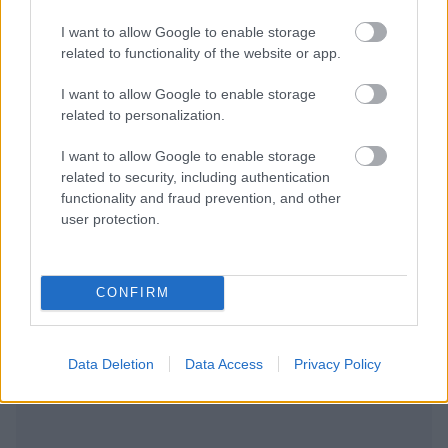
αμέλεια το τελευταίο 24ωρο
I want to allow Google to enable storage
related to functionality of the website or app.
I want to allow Google to enable storage
Tags:
ΜΑΧΑΙΡΙ
ΕΠΙΘΕΣΗ
ΡΟΜΑ
related to personalization.
I want to allow Google to enable storage
related to security, including authentication
functionality and fraud prevention, and other
user protection.
Για να προσθέσεις το σχόλιο
σου πρέπει να συνδεθείς
CONFIRM
στο my gazzetta!
Εγγραφή
Σύνδεση
Data Deletion
Data Access
Privacy Policy