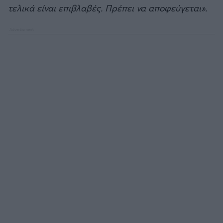
τελικά είναι επιβλαβές. Πρέπει να αποφεύγεται».