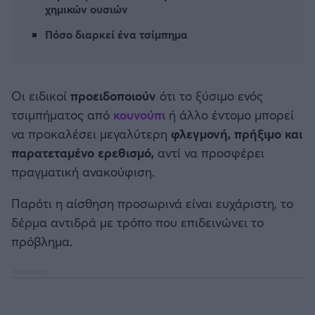
χημικών ουσιών
Καλαμάτα
Πόσο διαρκεί ένα τσίμπημα
Ηρακλής
Μπαρτσελόνα
Οι ειδικοί
προειδοποιούν
ότι το ξύσιμο ενός
τσιμπήματος από
κουνούπι
ή άλλο έντομο μπορεί
Ρεάλ Μαδρίτης
να προκαλέσει μεγαλύτερη
φλεγμονή, πρήξιμο και
παρατεταμένο ερεθισμό,
αντί να προσφέρει
Ατλέτικο Μαδρίτης
πραγματική ανακούφιση.
Μάντσεστερ Γιουνάιτεντ
Παρότι η αίσθηση προσωρινά είναι ευχάριστη, το
δέρμα αντιδρά με τρόπο που επιδεινώνει το
Μάντσεστερ Σίτι
πρόβλημα.
Λίβερπουλ
Τσέλσι