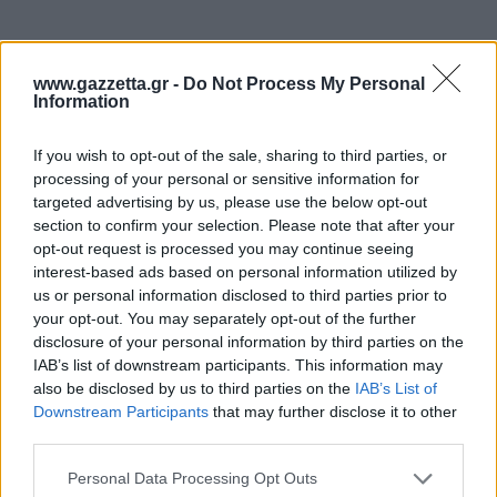
www.gazzetta.gr -
Do Not Process My Personal
Information
If you wish to opt-out of the sale, sharing to third parties, or
processing of your personal or sensitive information for
targeted advertising by us, please use the below opt-out
section to confirm your selection. Please note that after your
opt-out request is processed you may continue seeing
interest-based ads based on personal information utilized by
us or personal information disclosed to third parties prior to
your opt-out. You may separately opt-out of the further
Ο ρόλος του ανοσοποιητικού και των
disclosure of your personal information by third parties on the
χημικών ουσιών
IAB’s list of downstream participants. This information may
also be disclosed by us to third parties on the
IAB’s List of
Downstream Participants
that may further disclose it to other
Σύμφωνα με τους ερευνητές, τα κύτταρα του
third parties.
ανοσοποιητικού συστήματος απελευθερώνουν
Please note that this website/app uses one or more Google
ουσίες όπως η
ισταμίνη
, που προκαλούν τον
Personal Data Processing Opt Outs
services and may gather and store information including but