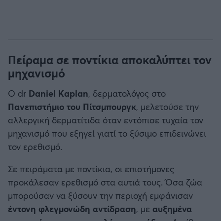
Πείραμα σε ποντίκια αποκαλύπτει τον
μηχανισμό
Ο dr
Daniel Kaplan
, δερματολόγος στο
Πανεπιστήμιο του Πίτσμπουργκ
, μελετούσε την
αλλεργική δερματίτιδα όταν εντόπισε τυχαία τον
μηχανισμό που εξηγεί γιατί το ξύσιμο επιδεινώνει
τον ερεθισμό.
Σε πειράματα με ποντίκια, οι επιστήμονες
προκάλεσαν ερεθισμό στα αυτιά τους. Όσα ζώα
μπορούσαν να ξύσουν την περιοχή εμφάνισαν
έντονη φλεγμονώδη αντίδραση
, με
αυξημένα