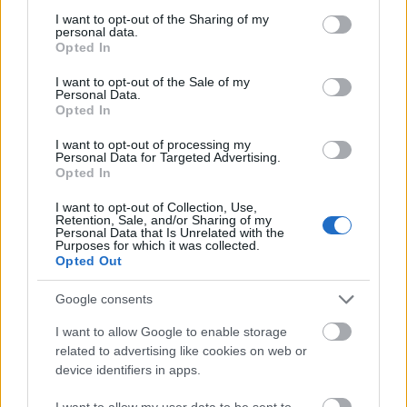
κνησμό και την αλλεργική αντίδραση.
not limited to your visit or usage behaviour. You may click to
I want to opt-out of the Sharing of my
personal data.
grant or deny consent to Google and its third-party tags to
Όταν ξεκινά το ξύσιμο, ενεργοποιούνται νευρικά
Opted In
use your data for below specified purposes in below Google
σήματα πόνου και απελευθερώνεται η ουσία
consent section.
I want to opt-out of the Sale of my
Personal Data.
substance P, η οποία ενισχύει περαιτέρω τη
Opted In
φλεγμονώδη αντίδραση. Το αποτέλεσμα είναι ένας
I want to opt-out of processing my
φαύλος κύκλος
: όσο περισσότερο ξύνει κανείς,
Personal Data for Targeted Advertising.
τόσο πιο έντονος γίνεται ο ερεθισμός.
Opted In
I want to opt-out of Collection, Use,
Retention, Sale, and/or Sharing of my
Personal Data that Is Unrelated with the
Purposes for which it was collected.
Opted Out
Google consents
I want to allow Google to enable storage
related to advertising like cookies on web or
device identifiers in apps.
I want to allow my user data to be sent to