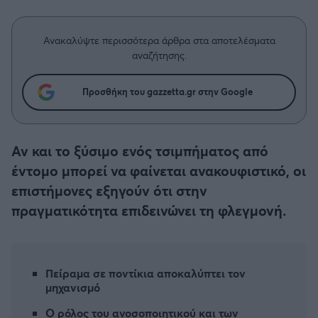
Η μητρότητα στον πάγκο
Δημήτρης Τσορμπατζόγλου
Συνεντεύξεις
Άρης
Μεγάλη μου Αγάπη
Ανακαλύψτε περισσότερα άρθρα στα αποτελέσματα
Μια Ιστορία από την Πόλη
αναζήτησης.
Λεβαδειακός
Προσθήκη του gazzetta.gr στην Google
ΟΦΗ
Βόλος
Αν και το ξύσιμο ενός τσιμπήματος από
έντομο μπορεί να φαίνεται ανακουφιστικό, οι
Ατρόμητος Αθηνών
επιστήμονες εξηγούν ότι στην
πραγματικότητα επιδεινώνει τη φλεγμονή.
Κηφισιά
Αστέρας Τρίπολης
Πείραμα σε ποντίκια αποκαλύπτει τον
μηχανισμό
Παναιτωλικός
Ο ρόλος του ανοσοποιητικού και των