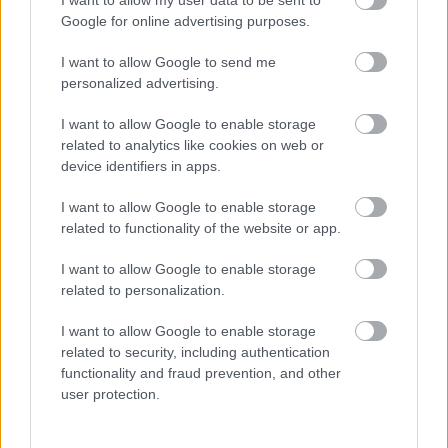
Google for online advertising purposes.
I want to allow Google to send me
personalized advertising.
I want to allow Google to enable storage
related to analytics like cookies on web or
device identifiers in apps.
I want to allow Google to enable storage
related to functionality of the website or app.
I want to allow Google to enable storage
related to personalization.
I want to allow Google to enable storage
related to security, including authentication
functionality and fraud prevention, and other
user protection.
Πόσο διαρκεί ένα τσίμπημα