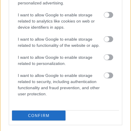
personalized advertising.
I want to allow Google to enable storage
Για να προσθέσεις το σχόλιο
related to analytics like cookies on web or
σου πρέπει να συνδεθείς
device identifiers in apps.
στο my gazzetta!
I want to allow Google to enable storage
related to functionality of the website or app.
Εγγραφή
Σύνδεση
I want to allow Google to enable storage
related to personalization.
I want to allow Google to enable storage
Πρόσφατα
related to security, including authentication
functionality and fraud prevention, and other
ΓιάννηςL
01/06/2026 - 23:48
user protection.
Χρεώσεις μπορούν να συμβούν ΜΟΝΟΝ εάν
ΚΛΗΘΟΥΝ οι συγκεκριμένοι αριθμοί, ΚΑΙ ΟΧΙ εάν
απαντήσει κάποιος σε αυτούς. Συνεπώς, θα
CONFIRM
πρέπει να διορθώσετε τη φράση «...οι οποίοι, αν
απαντηθούν ή αν κληθούν πίσω, μπορούν να
επιφέρουν υπέρογκες χρεώσεις...» και να