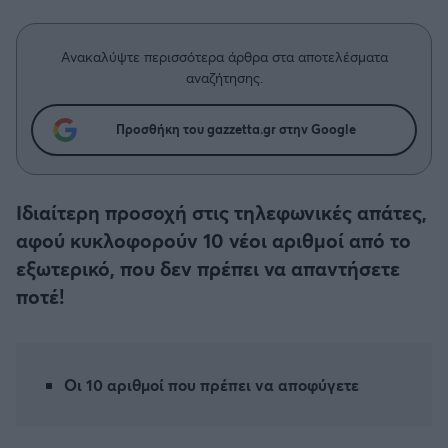
Η μητρότητα στον πάγκο
Δημήτρης Τσορμπατζόγλου
Συνεντεύξεις
Άρης
Μεγάλη μου Αγάπη
Ανακαλύψτε περισσότερα άρθρα στα αποτελέσματα
Μια Ιστορία από την Πόλη
αναζήτησης.
Λεβαδειακός
Προσθήκη του gazzetta.gr στην Google
ΟΦΗ
Βόλος
Ιδιαίτερη προσοχή στις τηλεφωνικές απάτες,
αφού κυκλοφορούν 10 νέοι αριθμοί από το
Ατρόμητος Αθηνών
εξωτερικό, που δεν πρέπει να απαντήσετε
ποτέ!
Κηφισιά
Αστέρας Τρίπολης
Οι 10 αριθμοί που πρέπει να αποφύγετε
Παναιτωλικός