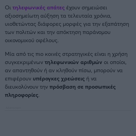
Καλαμάτα
Οι
τηλεφωνικές απάτες
έχουν σημειώσει
αξιοσημείωτη αύξηση τα τελευταία χρόνια,
Ηρακλής
υιοθετώντας διάφορες μορφές για την εξαπάτηση
των πολιτών και την απόκτηση παράνομου
Μπαρτσελόνα
οικονομικού οφέλους.
Μία από τις πιο κοινές στρατηγικές είναι η χρήση
Ρεάλ Μαδρίτης
συγκεκριμένων
τηλεφωνικών αριθμών
οι οποίοι,
αν απαντηθούν ή αν κληθούν πίσω, μπορούν να
Ατλέτικο Μαδρίτης
επιφέρουν
υπέρογκες χρεώσεις
ή να
διευκολύνουν την
πρόσβαση σε προσωπικές
Μάντσεστερ Γιουνάιτεντ
πληροφορίες
.
Μάντσεστερ Σίτι
Λίβερπουλ
Τσέλσι