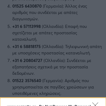
01525 6430870
(Γερμανία): Άλλος ένας
αριθμός που συνδέεται με απάτες
διαγωνισμών.
+31 6 57113998
(Ολλανδία): Επαφή που
σχετίζεται με απάτες προστασίας
καταναλωτή.
+31 6 58818175
(Ολλανδία): Τηλεφωνική απάτη
με υποσχέσεις προστασίας καταναλωτή.
+31 6 20804727
(Ολλανδία): Συνδέεται με
εξαπατήσεις σχετικά με την προστασία
δεδομένων.
01522 3576540
(Γερμανία): Αριθμός που
χρησιμοποιείται σε παγίδες χρεώσεων για
υποτιθέμενες κληρώσεις.
+31 6 58959518
(Ολλανδία): Απάτη