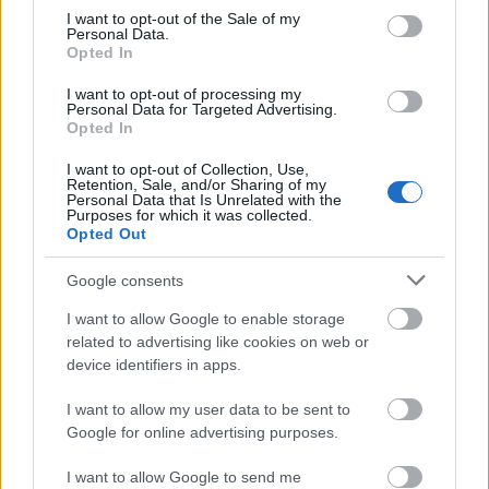
consent section.
I want to opt-out of the Sale of my
Personal Data.
ΔΙΑΒΑΣΕ ΑΚΟΜΗ:
Opted In
«Το σπασμένο είναι πιο αρρενωπό»: Ρώσοι
I want to opt-out of processing my
Personal Data for Targeted Advertising.
καταστρέφουν τα πανάκριβα iPhone 17 για να δείχνουν
Opted In
«πιο άνδρες» (vid)
I want to opt-out of Collection, Use,
Retention, Sale, and/or Sharing of my
Playstation Plus: Τα πιο fun παιχνίδια για όλη την
Personal Data that Is Unrelated with the
οικογένεια
Purposes for which it was collected.
Opted Out
35 χρόνια ίντερνετ: Το πρώτο website το οποίο υπάρχει
Google consents
ακόμα
I want to allow Google to enable storage
related to advertising like cookies on web or
device identifiers in apps.
2
I want to allow my user data to be sent to
Google for online advertising purposes.
I want to allow Google to send me