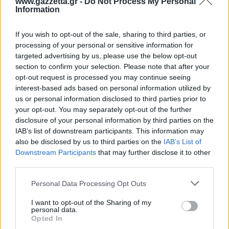
προστασίας καταναλωτή.
www.gazzetta.gr -
Do Not Process My Personal
Information
01525 6704456
(Γερμανία): Σχετίζεται με
εξαπατήσεις σε συμβόλαια ηλεκτρικού
If you wish to opt-out of the sale, sharing to third parties, or
ρεύματος.
processing of your personal or sensitive information for
targeted advertising by us, please use the below opt-out
section to confirm your selection. Please note that after your
TI ΔΙΑΒΑΖΕΤΑΙ
opt-out request is processed you may continue seeing
interest-based ads based on personal information utilized by
Ανέβηκε στα 4.000 μέτρα, άντεξε στους -28°C
us or personal information disclosed to third parties prior to
για να φωτογραφίσει ένα από τα πιο σπάνια
your opt-out. You may separately opt-out of the further
φαινόμενα στον ουρανό
disclosure of your personal information by third parties on the
IAB’s list of downstream participants. This information may
Δικαστική απόφαση-ορόσημο: Δεν αποτελεί
also be disclosed by us to third parties on the
IAB’s List of
λόγο απόλυσης η πρόσβαση σε μισθοδοσίες
Downstream Participants
that may further disclose it to other
εργαζομένων
third parties.
Γυναικοκτονία στην Καλαμάτα: Έσφαξε την
Please note that this website/app uses one or more Google
Personal Data Processing Opt Outs
39χρονη σύζυγό του όσο ήταν τα παιδιά στο
services and may gather and store information including but
not limited to your visit or usage behaviour. You may click to
I want to opt-out of the Sharing of my
σπίτι
personal data.
grant or deny consent to Google and its third-party tags to
Opted In
use your data for below specified purposes in below Google