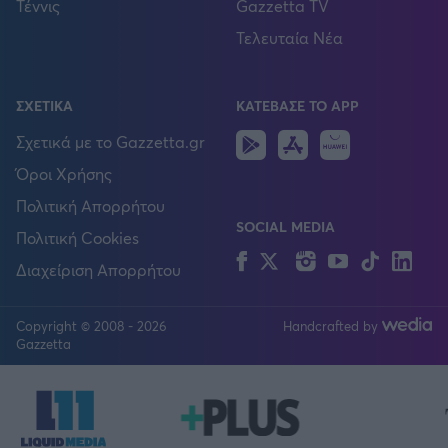
Τέννις
Gazzetta TV
Τελευταία Νέα
ΣΧΕΤΙΚΑ
ΚΑΤΕΒΑΣΕ ΤΟ APP
Android
IOS
Huawei
Σχετικά με το Gazzetta.gr
Όροι Χρήσης
Πολιτική Απορρήτου
SOCIAL MEDIA
Πολιτική Cookies
Facebook
Twitter
Instagram
YouTube
TikTok
Lin
Διαχείριση Απορρήτου
Copyright © 2008 - 2026
Handcrafted by
FOLLOW US
Gazzetta