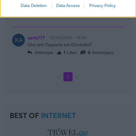
διαγράψετε το «εάν απαντηθούν».
Data Deletion
Data Access
Privacy Policy
Απάντησε
1
Likes
0
Απαντήσεις
xaris777
01/06/2026 - 14:44
Όλα από Γερμανία και Ολλανδία?
Απάντησε
1
Likes
0
Απαντήσεις
«
1
»
BEST OF
INTERNET