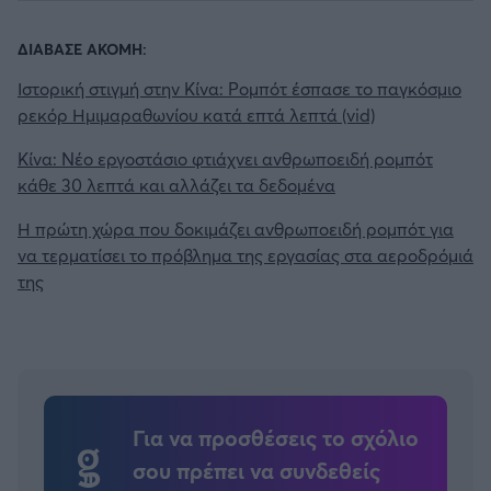
ΔΙΑΒΑΣΕ ΑΚΟΜΗ:
Ιστορική στιγμή στην Κίνα: Ρομπότ έσπασε το παγκόσμιο
ρεκόρ Ημιμαραθωνίου κατά επτά λεπτά (vid)
Κίνα: Νέο εργοστάσιο φτιάχνει ανθρωποειδή ρομπότ
κάθε 30 λεπτά και αλλάζει τα δεδομένα
Η πρώτη χώρα που δοκιμάζει ανθρωποειδή ρομπότ για
να τερματίσει το πρόβλημα της εργασίας στα αεροδρόμιά
της
Για να προσθέσεις το σχόλιο
σου πρέπει να συνδεθείς