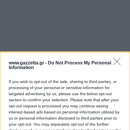
Η εταιρεία ανακοίνωσε επίσης αναβάθμιση του
www.gazzetta.gr -
Do Not Process My Personal
Helix System AI, προσθέτοντας έλεγχο ολόκληρου
Information
του σώματος με βάση την οπτική αντίληψη. Αυτό
If you wish to opt-out of the sale, sharing to third parties, or
επιτρέπει στα ρομπότ να συνδυάζουν αυτό που
processing of your personal or sensitive information for
«βλέπουν» με την αίσθηση της θέσης και της
targeted advertising by us, please use the below opt-out
κίνησης του σώματός τους, βελτιώνοντας την
section to confirm your selection. Please note that after your
πλοήγηση σε δύσκολα περιβάλλοντα, όπως
opt-out request is processed you may continue seeing
interest-based ads based on personal information utilized by
σκάλες και ανώμαλο έδαφος.
us or personal information disclosed to third parties prior to
your opt-out. You may separately opt-out of the further
Προηγουμένως, το σύστημα βασιζόταν κυρίως