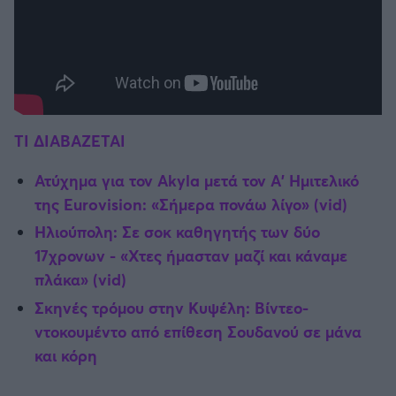
TI ΔΙΑΒΑΖΕΤΑΙ
Ατύχημα για τον Akyla μετά τον Α' Ημιτελικό
της Eurovision: «Σήμερα πονάω λίγο» (vid)
Ηλιούπολη: Σε σοκ καθηγητής των δύο
17χρονων - «Χτες ήμασταν μαζί και κάναμε
πλάκα» (vid)
Σκηνές τρόμου στην Κυψέλη: Βίντεο-
ντοκουμέντο από επίθεση Σουδανού σε μάνα
και κόρη