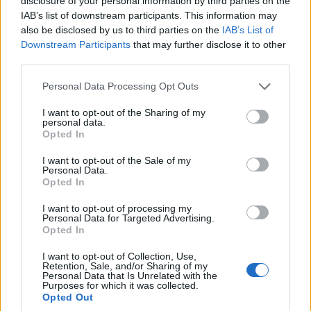
disclosure of your personal information by third parties on the
στην ιδιοδεκτικότητα, δηλαδή στην εσωτερική
IAB’s list of downstream participants. This information may
αίσθηση της κίνησης και της θέσης των
also be disclosed by us to third parties on the
IAB’s List of
Downstream Participants
that may further disclose it to other
αρθρώσεων, χωρίς να ερμηνεύει οπτικά το
third parties.
περιβάλλον με τον ίδιο τρόπο. Με τη νέα έκδοση,
Please note that this website/app uses one or more Google
το σύστημα S0 επεξεργάζεται εικόνες από
Personal Data Processing Opt Outs
services and may gather and store information including but
στερεοσκοπικές κάμερες που βρίσκονται πάνω
not limited to your visit or usage behaviour. You may click to
I want to opt-out of the Sharing of my
στο ρομπότ και τις μετατρέπει σε τρισδιάστατη
personal data.
grant or deny consent to Google and its third-party tags to
Opted In
κατανόηση του χώρου σε πραγματικό χρόνο.
use your data for below specified purposes in below Google
consent section.
I want to opt-out of the Sale of my
Personal Data.
Αυτό σημαίνει ότι τα ανθρωποειδή μπορούν πλέον,
Opted In
σύμφωνα με τη Figure, να «βλέπουν» και
I want to opt-out of processing my
ταυτόχρονα να «νιώθουν» το έδαφος πάνω στο
Personal Data for Targeted Advertising.
οποίο κινούνται. Η εταιρεία υποστηρίζει ότι το
Opted In
σύστημα εκπαιδεύτηκε από άκρη σε άκρη μέσω
I want to opt-out of Collection, Use,
ενισχυτικής μάθησης σε προσομοίωση, με πολλά
Retention, Sale, and/or Sharing of my
Personal Data that Is Unrelated with the
διαφορετικά είδη εδάφους και περιβαλλοντικών
Purposes for which it was collected.
Opted Out
συνθηκών.