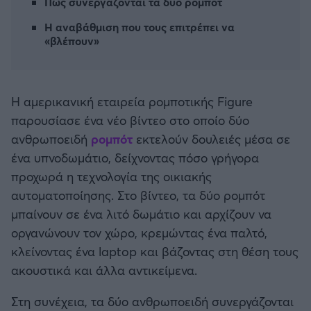
Πώς συνεργάζονται τα δύο ρομπότ
Καλαμάτα
Η αναβάθμιση που τους επιτρέπει να
«βλέπουν»
Ηρακλής
Μπαρτσελόνα
Η αμερικανική εταιρεία ρομποτικής Figure
παρουσίασε ένα νέο βίντεο στο οποίο δύο
Ρεάλ Μαδρίτης
ανθρωποειδή
ρομπότ
εκτελούν δουλειές μέσα σε
ένα υπνοδωμάτιο, δείχνοντας πόσο γρήγορα
Ατλέτικο Μαδρίτης
προχωρά η τεχνολογία της οικιακής
αυτοματοποίησης. Στο βίντεο, τα δύο ρομπότ
Μάντσεστερ Γιουνάιτεντ
μπαίνουν σε ένα λιτό δωμάτιο και αρχίζουν να
οργανώνουν τον χώρο, κρεμώντας ένα παλτό,
Μάντσεστερ Σίτι
κλείνοντας ένα laptop και βάζοντας στη θέση τους
ακουστικά και άλλα αντικείμενα.
Λίβερπουλ
Στη συνέχεια, τα δύο ανθρωποειδή συνεργάζονται
Τσέλσι