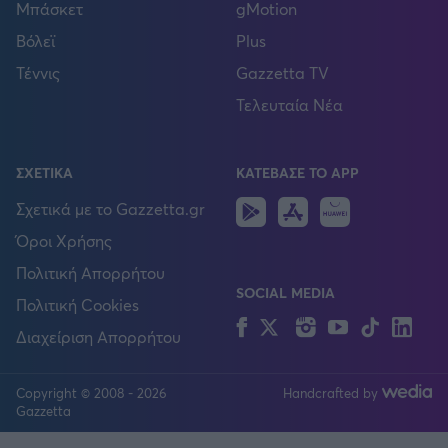
Μπάσκετ
gMotion
Βόλεϊ
Plus
Τέννις
Gazzetta TV
Τελευταία Νέα
ΣΧΕΤΙΚΑ
ΚΑΤΕΒΑΣΕ ΤΟ APP
Android
IOS
Huawei
Σχετικά με το Gazzetta.gr
Όροι Χρήσης
Πολιτική Απορρήτου
SOCIAL MEDIA
Πολιτική Cookies
FOLLOW US
Facebook
Twitter
Instagram
YouTube
TikTok
Lin
Διαχείριση Απορρήτου
Copyright © 2008 - 2026
Handcrafted by
Gazzetta