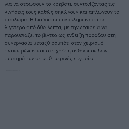
για να στρώσουν το κρεβάτι, συντονίζοντας τις
κινήσεις τους καθώς σηκώνουν και απλώνουν το
Άρσεναλ
πάπλωμα. Η διαδικασία ολοκληρώνεται σε
λιγότερο από δύο λεπτά, με την εταιρεία να
Γιουβέντους
παρουσιάζει το βίντεο ως ένδειξη προόδου στη
συνεργασία μεταξύ ρομπότ, στον χειρισμό
Μίλαν
αντικειμένων και στη χρήση ανθρωποειδών
συστημάτων σε καθημερινές εργασίες.
Ίντερ
Μπάγερν Μονάχου
Παρί Σεν Ζερμέν