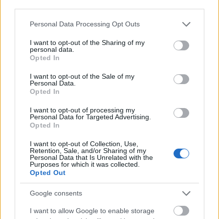
third parties.
Please note that this website/app uses one or more Google
Personal Data Processing Opt Outs
services and may gather and store information including but
not limited to your visit or usage behaviour. You may click to
I want to opt-out of the Sharing of my
personal data.
grant or deny consent to Google and its third-party tags to
Opted In
use your data for below specified purposes in below Google
consent section.
I want to opt-out of the Sale of my
Personal Data.
Opted In
I want to opt-out of processing my
Personal Data for Targeted Advertising.
Opted In
I want to opt-out of Collection, Use,
Retention, Sale, and/or Sharing of my
Personal Data that Is Unrelated with the
Purposes for which it was collected.
Opted Out
Google consents
I want to allow Google to enable storage