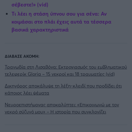
σέβεστε!» (vid)
Τι λέει η στάση ύπνου σου για σένα: Αν
κοιμάσαι στο πλάι έχεις αυτά τα τέσσερα
βασικά χαρακτηριστικά
ΔΙΑΒΑΣΕ ΑΚΟΜΗ:
Τραγωδία στη Λισαβόνα: Εκτροχιασμός του εμβληματικού
τελεφερίκ Gloria – 15 νεκροί και 18 τραυματίες (vid)
Δικηγόρος αποκάλυψε τη λέξη-κλειδί που προδίδει ότι
κάποιος λέει ψέματα
Νευροεπιστήμονας αποκαλύπτει: «Επικοινωνώ με τον
νεκρό σύζυγό μου» – Η ιστορία που συγκλονίζει