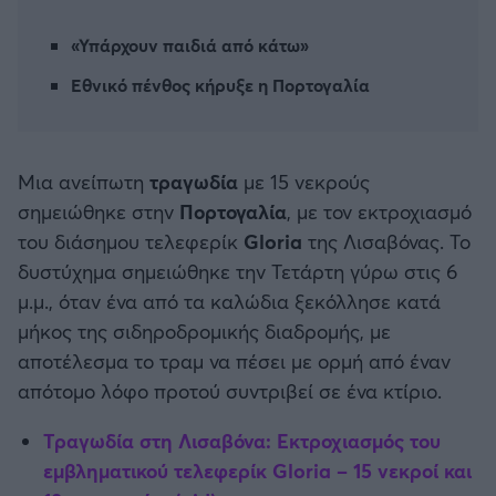
Καλαμάτα
«Υπάρχουν παιδιά από κάτω»
Ηρακλής
Εθνικό πένθος κήρυξε η Πορτογαλία
Μπαρτσελόνα
Μια ανείπωτη
τραγωδία
με 15 νεκρούς
Ρεάλ Μαδρίτης
σημειώθηκε στην
Πορτογαλία
, με τον εκτροχιασμό
του διάσημου τελεφερίκ
Gloria
της Λισαβόνας. Το
Ατλέτικο Μαδρίτης
δυστύχημα σημειώθηκε την Τετάρτη γύρω στις 6
μ.μ., όταν ένα από τα καλώδια ξεκόλλησε κατά
Μάντσεστερ Γιουνάιτεντ
μήκος της σιδηροδρομικής διαδρομής, με
αποτέλεσμα το τραμ να πέσει με ορμή από έναν
Μάντσεστερ Σίτι
απότομο λόφο προτού συντριβεί σε ένα κτίριο.
Λίβερπουλ
Τραγωδία στη Λισαβόνα: Εκτροχιασμός του
εμβληματικού τελεφερίκ Gloria – 15 νεκροί και
Τσέλσι