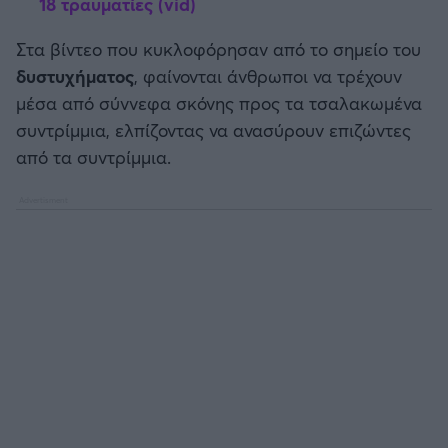
18 τραυματίες (vid)
Στα βίντεο που κυκλοφόρησαν από το σημείο του
Άρσεναλ
δυστυχήματος
, φαίνονται άνθρωποι να τρέχουν
μέσα από σύννεφα σκόνης προς τα τσαλακωμένα
Γιουβέντους
συντρίμμια, ελπίζοντας να ανασύρουν επιζώντες
από τα συντρίμμια.
Μίλαν
Ίντερ
Μπάγερν Μονάχου
Παρί Σεν Ζερμέν