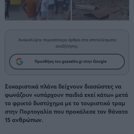
Η μητρότητα στον πάγκο
Δημήτρης Τσορμπατζόγλου
Συνεντεύξεις
Άρης
Μεγάλη μου Αγάπη
Μια Ιστορία από την Πόλη
Λεβαδειακός
Ανακαλύψτε περισσότερα άρθρα στα αποτελέσματα
ΟΦΗ
αναζήτησης.
Βόλος
Προσθήκη του gazzetta.gr στην Google
Ατρόμητος Αθηνών
Σοκαριστικά πλάνα δείχνουν διασώστες να
Κηφισιά
φωνάζουν «υπάρχουν παιδιά εκεί κάτω» μετά
το φρικτό δυστύχημα με το τουριστικό τραμ
Αστέρας Τρίπολης
στην Πορτογαλία που προκάλεσε τον θάνατο
15 ανθρώπων.
Παναιτωλικός