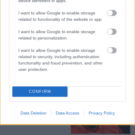
device identifiers in apps.
STOIXIMAN SUPER LEAGUE
I want to allow Google to enable storage
09/07/2022 - 14:50
related to functionality of the website or app.
Ξανά για Σεμέδο η
Φενέρμπαχτσε
I want to allow Google to enable storage
related to personalization.
4
I want to allow Google to enable storage
related to security, including authentication
functionality and fraud prevention, and other
user protection.
STOIXIMAN SUPER LEAGUE
18/06/2022 - 17:52
CONFIRM
«Ο Σεμέδο ενδέχεται να
συνεχίσει στη
Φενέρμπαχτσε»
Data Deletion
Data Access
Privacy Policy
5