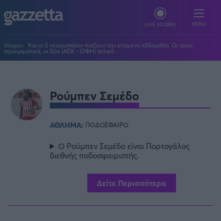
Παράκαμψη προς το κυρίως περιεχόμενο
MENU
LIVE SCORES
Slogun:
Και οι 5 «ευρωπαίοι» παίζουν την επόμενη εβδομάδα. Οι τρεις
προκριματικά, οι δύο (ΑΕΚ - ΟΦΗ) τελικό...
ΠΟΔΟΣΦΑΙΡΟ
Stoiximan Super League
Ρούμπεν Σεμέδο
ΜΠΑΣΚΕΤ
Super League 2
Stoiximan GBL
ΒΟΛΕΪ
Champions League
ΑΘΛΗΜΑ:
ΠΟΔΟΣΦΑΙΡΟ
EuroLeague
Novibet Volley League
ΑΛΛΑ ΣΠΟΡ
Europa League
Champions League
Volley League Γυναικών
Ο Ρούμπεν Σεμέδο είναι Πορτογάλος
Τένις
PLUS
Conference League
διεθνής ποδοσφαιριστής.
NBA
Pre League
Χάντμπολ
Πολιτική
Κύπελλο Ελλάδας
Εθνική Μπάσκετ
BLOGGERS
Κύπελλο Ανδρών
Πόλο
Κοινωνία
Premier League
Elite League
Νίκος Αθανασίου
GMOTION
Κύπελλο Γυναικών
Διεθνή
Στίβος
La Liga
Δημήτρης Βέργος
Α1 Γυναικών
GMotion F1
Champions League
Viral
ΠΡΩΤΟΣΕΛΙΔΑ
Γυμναστική
Serie A
Βασίλης Βλαχόπουλος
Κύπελλο Ελλάδος