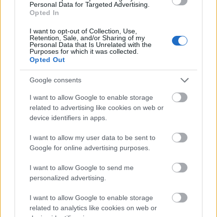
STOIXIMAN SUPER LEAGUE
Personal Data for Targeted Advertising.
Opted In
01/08/2022 - 18:48
Σεμέδο: «Είμαι
I want to opt-out of Collection, Use,
Retention, Sale, and/or Sharing of my
περήφανος που
Personal Data that Is Unrelated with the
αντιπροσώπευσα τον
Purposes for which it was collected.
Opted Out
Ολυμπιακό»
45
Google consents
I want to allow Google to enable storage
related to advertising like cookies on web or
STOIXIMAN SUPER LEAGUE
device identifiers in apps.
30/07/2022 - 16:35
I want to allow my user data to be sent to
Προς Αλ Ντουχαϊλ ο
Google for online advertising purposes.
Σεμέδο
I want to allow Google to send me
34
personalized advertising.
I want to allow Google to enable storage
related to analytics like cookies on web or