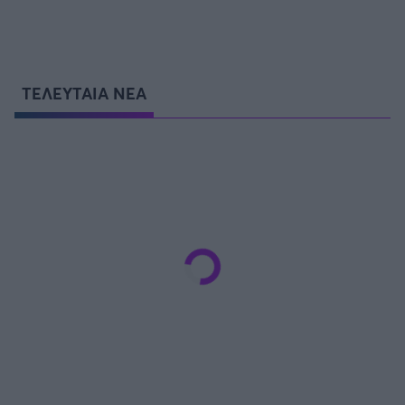
ΤΕΛΕΥΤΑΙΑ ΝΕΑ