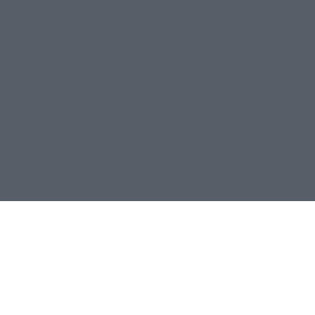
FOLLOW US