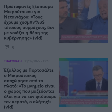
Καλαμάτα
Πρωτοφανές ξέσπασμα
Μικρούτσικου για
Νετανιάχου: «Τους
Ηρακλής
έχουμε χεσμ#ν%υ$
τέτοιους συμμάχους, δεν
Μπαρτσελόνα
με νοιάζει η θέση της
κυβέρνησης» (vid)
Ρεάλ Μαδρίτης
8
Ατλέτικο Μαδρίτης
ΤΗΛΕΟΡΑΣΗ
23/09/2025 - 10:29
Έξαλλος με Πορτοσάλτε
Μάντσεστερ Γιουνάιτεντ
ο Μικρούτσικος
αποχώρησε από το
Μάντσεστερ Σίτι
πλατό: «Το μνημείο είναι
ο χώρος που μαζεύονται
όλοι για να τον φτύσουμε
Λίβερπουλ
τον κερατά, ο αλήτης!»
(vid)
Τσέλσι