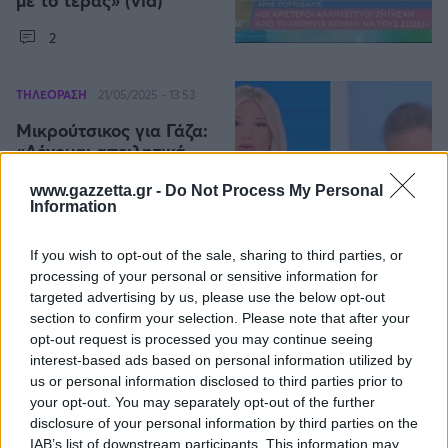
2
ΤΗΛΕΟΡΑΣΗ
21/05/2025 - 13:53
Μικρούτσικος για Γάζα:
«Δέχομαι απειλητικά
μηνύματα ότι θα με
φάνε» (vid)
www.gazzetta.gr -
Do Not Process My Personal
Information
If you wish to opt-out of the sale, sharing to third parties, or
processing of your personal or sensitive information for
targeted advertising by us, please use the below opt-out
section to confirm your selection. Please note that after your
SHOWBIZ
11/05/2025 - 13:51
opt-out request is processed you may continue seeing
interest-based ads based on personal information utilized by
Συνάντηση κορυφής: Ο
us or personal information disclosed to third parties prior to
Ανδρέας Μικρούτσικος
your opt-out. You may separately opt-out of the further
στο podcast του Φειδία
disclosure of your personal information by third parties on the
Παναγιώτου (vid)
IAB’s list of downstream participants. This information may