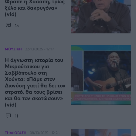
Η μητρότητα στον πάγκο
Φραπέ ή Χασάπη, τρως
Δημήτρης Τσορμπατζόγλου
Συνεντεύξεις
ξύλο και δακρυγόνα»
Άρης
Μεγάλη μου Αγάπη
(vid)
Μια Ιστορία από την Πόλη
Λεβαδειακός
15
ΟΦΗ
ΜΟΥΣΙΚΗ
22/10/2025 - 12:19
Βόλος
Η άγνωστη ιστορία του
Μικρούτσικου για
Σαββόπουλο στη
Ατρόμητος Αθηνών
Χούντα: «Πάμε στον
Διονύση γιατί θα δει τον
Κηφισιά
στρατό, θα τους βρίσει
και θα τον σκοτώσουν»
(vid)
Αστέρας Τρίπολης
11
Παναιτωλικός
ΤΗΛΕΟΡΑΣΗ
08/10/2025 - 12:26