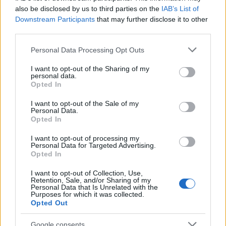
also be disclosed by us to third parties on the
IAB’s List of
Downstream Participants
that may further disclose it to other
third parties.
Please note that this website/app uses one or more Google
Personal Data Processing Opt Outs
services and may gather and store information including but
SHOWBIZ
08/05/2025 - 12:28
not limited to your visit or usage behaviour. You may click to
I want to opt-out of the Sharing of my
Ο Μικρούτσικος
personal data.
grant or deny consent to Google and its third-party tags to
Opted In
«έκραξε» τον Παππά που
use your data for below specified purposes in below Google
δικαιολόγησε τον Light:
consent section.
I want to opt-out of the Sale of my
«Απαράδεκτος ο
Personal Data.
ισοσκελισμός» (vid)
Opted In
I want to opt-out of processing my
Personal Data for Targeted Advertising.
Opted In
I want to opt-out of Collection, Use,
ΤΗΛΕΟΡΑΣΗ
05/05/2025 - 10:30
Retention, Sale, and/or Sharing of my
Personal Data that Is Unrelated with the
Τα «πήρε» στο κρανίο ο
Purposes for which it was collected.
Opted Out
Μικρούτσικος με
Ουγγαρέζο και Σκορδά:
Google consents