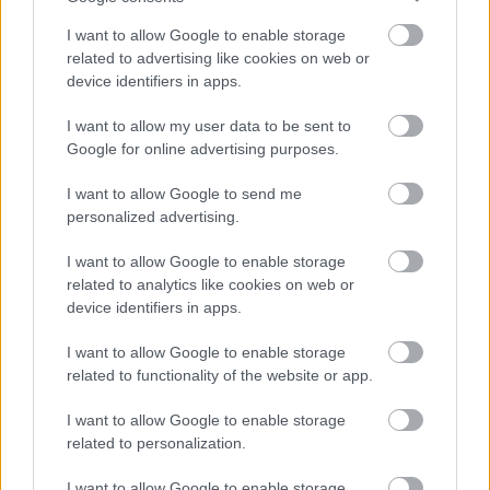
«Σταματάω! Πάρτε τον
Light δικό σας!» (vid)
I want to allow Google to enable storage
related to advertising like cookies on web or
1
device identifiers in apps.
I want to allow my user data to be sent to
Google for online advertising purposes.
MEDIA
30/04/2025 - 13:48
Συγκλονίζει ο
I want to allow Google to send me
Μικρούτσικος: «Πριν
personalized advertising.
πέσω σε κώμα, άκουσα
τον γιατρό να λέει "έχει
I want to allow Google to enable storage
σηψαιμία"» (vid)
related to analytics like cookies on web or
device identifiers in apps.
I want to allow Google to enable storage
related to functionality of the website or app.
MEDIA
30/04/2025 - 12:21
I want to allow Google to enable storage
Η επική αντίδραση της
related to personalization.
Γιάμαλη σε ερώτηση για
I want to allow Google to enable storage