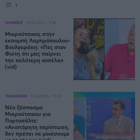
1
Άρσεναλ
SHOWBIZ
19/06/2025 - 11:38
Γιουβέντους
Μικρούτσικος στην
εκπομπή Λαμπρόπουλου-
Βουλγαράκη: «Πες στον
Μίλαν
Φώτη ότι μας παίρνει
την καλύτερη κοπέλα»
(vid)
Ίντερ
Μπάγερν Μονάχου
ΤΗΛΕΟΡΑΣΗ
17/06/2025 - 10:30
Παρί Σεν Ζερμέν
Νέο ξέσπασμα
Μικρούτσικου για
Πορτοσάλτε:
«Ανιστόρητη περίπτωση,
δεν πρέπει να μοιάσουμε
με το τέρας» (vid)