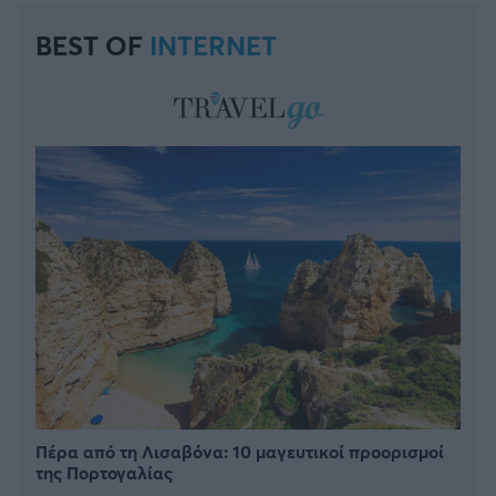
BEST OF
INTERNET
Πέρα από τη Λισαβόνα: 10 μαγευτικοί προορισμοί
της Πορτογαλίας