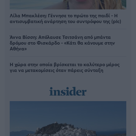
Λίλα Μπακλέση: Γέννησε το πρώτο της παιδί - Η
αντισυμβατική ανάρτηση του συντρόφου της (pic)
Άννα Βίσση: Απόλαυσε Τσιτσάνη από μπάντα
δρόμου στο Φισκάρδο - «Κάτι θα κάνουμε στην
Αθήνα»
Η χώρα στην οποία βρίσκεται το καλύτερο μέρος
για να μετακομίσεις όταν πάρεις σύνταξη