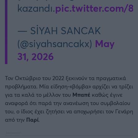
pic.twitter.com/
kazandı.
— SİYAH SANCAK
May
(@siyahsancakx)
31, 2026
Τον Οκτώβριο του 2022 ξεκινούν τα πραγματικά
προβλήματα. Μία είδηση-«βόμβα» αρχίζει να τρίζει
για τα καλά το μέλλον του
Mπαπέ
καθώς έγινε
αναφορά ότι παρά την ανανέωση του συμβολαίου
του, ο ίδιος έχει ζητήσει να αποχωρήσει τον Γενάρη
από την
Παρί
.