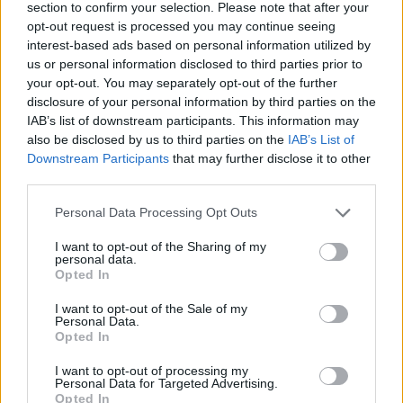
section to confirm your selection. Please note that after your
opt-out request is processed you may continue seeing
interest-based ads based on personal information utilized by
us or personal information disclosed to third parties prior to
your opt-out. You may separately opt-out of the further
disclosure of your personal information by third parties on the
IAB’s list of downstream participants. This information may
also be disclosed by us to third parties on the
IAB’s List of
Ο
Αλ Κελαϊφί
διέψευσε την είδηση αλλά δεν
Downstream Participants
that may further disclose it to other
έκανε το ίδιο και ο Γάλλος σταρ που άφησε για
third parties.
λίγες μέρες το θέμα να αιωρείται πριν προχωρήσει
Please note that this website/app uses one or more Google
στη δική του διάψευση. Αυτό ήταν το πρώτο και
Personal Data Processing Opt Outs
services and may gather and store information including but
τελευταίο... κρούσμα αλλά αποτέλεσε την
not limited to your visit or usage behaviour. You may click to
I want to opt-out of the Sharing of my
personal data.
αφετηρία από μία σειρά γεγονότων.
grant or deny consent to Google and its third-party tags to
Opted In
use your data for below specified purposes in below Google
consent section.
Πρωτόγνωρες καταστάσεις, απειλές
I want to opt-out of the Sale of my
Personal Data.
και η απόφαση του Ενρίκε
Opted In
I want to opt-out of processing my
Μπαίνουμε στη σεζόν 2023/24. Τελευταία για το
Personal Data for Targeted Advertising.
«κλειστό» συμβόλαιο του
Κιλιάν Mπαπέ
. Από τον
Opted In