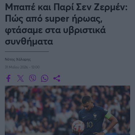
Οδηγός F1
CEV Cup
Τεχνολογία
Mπαπέ και Παρί Σεν Ζερμέν:
Παναγιώτης Δαλαταριώφ
Κολύμβηση
ΑΘΛΗΤΙΚΕΣ ΜΕΤΑΔΟΣΕΙΣ
Bundesliga
EuroCup
GMotion WRC
SERIE A
Υγεία
Challenge Cup
Πώς από super ήρωας,
Ανδρέας Δημάτος
Μπιτς Βόλεϊ
Ligue 1
Mundobasket
GMotion MotoGP
LIVE SCORE
Showbiz
Αντώνης Καλκαβούρας
φτάσαμε στα υβριστικά
Κύπελλο Ιταλίας
Ιστιοπλοΐα
Basketaki
Εθνική Ελλάδος
GWOMEN
Αντώνης Καρπετόπουλος
Eurobasket
Κωπηλασία
συνθήματα
Μουντιάλ 2026
Δημήτρης Κατσιώνης
LA LIGA
ΑΘΛΗΤΙΚΗ ΗΧΩ
Ξιφασκία
Wyscout Analysis
Γιώργος Κούβαρης
ΕΚΠΟΜΠΕΣ
Σκοποβολή
Ευρώπη
COPA DEL REY
Κώστας Νικολακόπουλος
Νότης Χάλαρης
GALACTICOS BY INTERWETTEN
Κόσμος
Πάλη
ΟΜΑΔΕΣ
Γιάννης Πάλλας
31 Μαΐου 2026 - 13:00
GAZZ FLOOR BY NOVIBET
BUNDESLIGA
Νίκος Παπαδογιάννης
Τάε κβον ντο
ΑΕΚ
PODCASTS
POLE POSITION BY ALLWYN
Γιώργος Σακελλαρίου
Τζούντο
ΣΠΛΙΤ
LIGUE 1
OLD SCHOOL
GAZZETTA ACTS
Γιάννης Σερέτης
Ολυμπιακός
Πινγκ - πονγκ
Transfer Stories
ΜΕΤΑΒΙΒΑΣΗ BY NOVIBET
Gazzetta For Her
Σταύρος Σουντουλίδης
GAZZETTA SPECIALS
gMotion
SüPER LIG
Μαχητικά Αθλήματα
Θέμα Ισότητας
Δημήτρης Τομαράς
ΠΑΟΚ
Unique
Πυγμαχία
Για τον Αλέξανδρο
Γιώργος Τσακίρης
Wyscout Analysis
PREMIER LEAGUE Ρωσίας
Άρση Βαρών
#GiatonAlki
Παναθηναϊκός
Μιχάλης Τσαμπάς
InStat Analysis