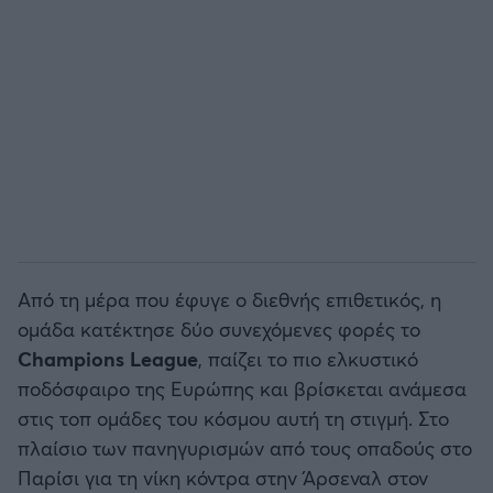
Από τη μέρα που έφυγε ο διεθνής επιθετικός, η
ομάδα κατέκτησε δύο συνεχόμενες φορές το
Champions League
, παίζει το πιο ελκυστικό
ποδόσφαιρο της Ευρώπης και βρίσκεται ανάμεσα
στις τοπ ομάδες του κόσμου αυτή τη στιγμή. Στο
πλαίσιο των πανηγυρισμών από τους οπαδούς στο
Παρίσι για τη νίκη κόντρα στην Άρσεναλ στον