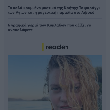
Το καλά κρυμμένο μυστικό της Κρήτης: Το φαράγγι
των Αγίων και η μαγευτική παραλία στο Λιβυκό
6 γραφικά χωριά των Κυκλάδων που αξίζει να
ανακαλύψετε