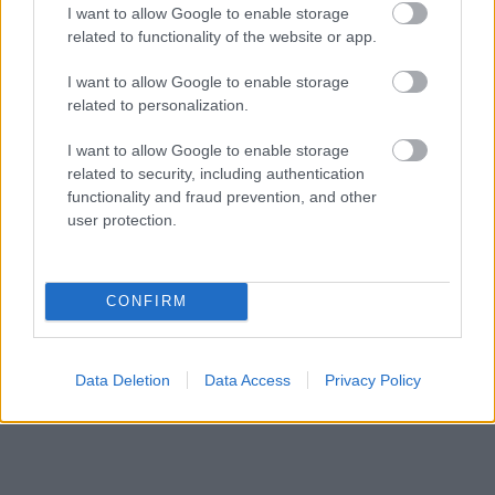
I want to allow Google to enable storage
related to functionality of the website or app.
I want to allow Google to enable storage
related to personalization.
I want to allow Google to enable storage
related to security, including authentication
functionality and fraud prevention, and other
user protection.
CONFIRM
Data Deletion
Data Access
Privacy Policy