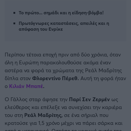
Καλαμάτα
Προκριματικά MUNDIAL 2026
Το πρώτο... σημάδι και η είδηση-βόμβα!
Ηρακλής
Πρωτόγνωρες καταστάσεις, απειλές και η
Προκριματικά EURO
απόφαση του Ενρίκε
Μπαρτσελόνα
CONFERENCE LEAGUE
Ρεάλ Μαδρίτης
Περίπου τέτοια εποχή πριν από δύο χρόνια, όταν
Διεθνή Φιλικά
όλη η Ευρώπη παρακολουθούσε ακόμα έναν
Ατλέτικο Μαδρίτης
αστέρα να φορά τα χρώματα της Ρεάλ Μαδρίτης
Ποδόσφαιρο Γυναικών
δίπλα στον
Φλορεντίνο Πέρεθ.
Αυτή τη φορά ήταν
Μάντσεστερ Γιουνάιτεντ
ο
Κιλιάν Mπαπέ
.
EFL CUP
Ο Γάλλος σταρ άφησε την
Παρί Σεν Ζερμέν
ως
Μάντσεστερ Σίτι
COPA AFRICA
ελεύθερος και επέλεξε να συνεχίσει την καριέρα
του στη
Ρεάλ Μαδρίτης,
σε ένα σήριαλ που
Λίβερπουλ
MLS
κρατούσε για 1,5 χρόνο μέχρι να πάρει σάρκα και
οστά η μεταγραφή. Ωστόσο το χρονικό αυτής της
Τσέλσι