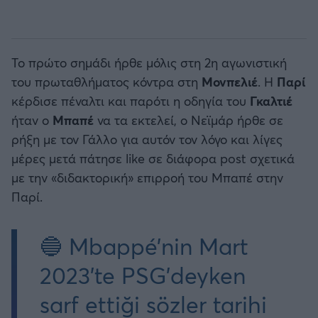
Το πρώτο σημάδι ήρθε μόλις στη 2η αγωνιστική
του πρωταθλήματος κόντρα στη
Μονπελιέ
. Η
Παρί
κέρδισε πέναλτι και παρότι η οδηγία του
Γκαλτιέ
ήταν ο
Mπαπέ
να τα εκτελεί, ο Νεϊμάρ ήρθε σε
ρήξη με τον Γάλλο για αυτόν τον λόγο και λίγες
μέρες μετά πάτησε like σε διάφορα post σχετικά
με την «διδακτορική» επιρροή του Μπαπέ στην
Παρί.
🔵 Mbappé’nin Mart
2023’te PSG’deyken
sarf ettiği sözler tarihi