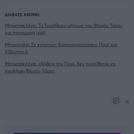
ΔΙΑΒΑΣΕ ΑΚΟΜΗ:
Μπαρτσελόνα: Το ξεκάθαρο μήνυμα του Φεράν Τόρες
για παραμονή (vid)
Μπαρκολά: Σε επίσημες διαπραγματεύσεις Παρί και
Λίβερπουλ
Μπαρτσελόνα: «Κόβει» την Παρί, δεν προτίθεται να
πουλήσει Φεράν Τόρες
15