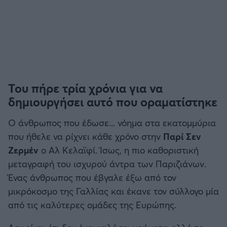
Του πήρε τρία χρόνια για να
δημιουργήσει αυτό που οραματίστηκε
Ο άνθρωπος που έδωσε... νόημα στα εκατομμύρια
που ήθελε να ρίχνει κάθε χρόνο στην
Παρί Σεν
Ζερμέν
ο Αλ Κελαϊφί. Ίσως, η πιο καθοριστική
μεταγραφή του ισχυρού άντρα των Παριζιάνων.
Ένας άνθρωπος που έβγαλε έξω από τον
μικρόκοσμο της Γαλλίας και έκανε τον σύλλογο μία
από τις καλύτερες ομάδες της Ευρώπης.