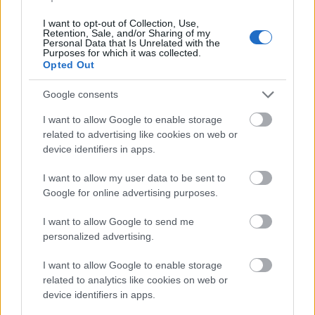
I want to opt-out of Collection, Use,
Retention, Sale, and/or Sharing of my
Personal Data that Is Unrelated with the
Purposes for which it was collected.
Opted Out
Google consents
I want to allow Google to enable storage
related to advertising like cookies on web or
device identifiers in apps.
I want to allow my user data to be sent to
Google for online advertising purposes.
I want to allow Google to send me
personalized advertising.
I want to allow Google to enable storage
related to analytics like cookies on web or
device identifiers in apps.