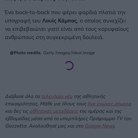
Ένα back-to-back που φέρει φαρδιά πλατιά την
υπογραφή του
Λουίς Κάμπος
, ο οποίος συνεχίζει
να επιβεβαιώνει γιατί είναι από τους κορυφαίους
ανθρώπους στη συγκεκριμένη δουλειά.
@Photo credits:
Getty Images/Ideal Image
Διάβασε όλα τα
τελευταία νέα
της αθλητικής
επικαιρότητας. Μάθε για όλους τους
live αγώνες σήμερα
και δες τις
αθλητικές μεταδόσεις
της ημέρας και της
εβδομάδας μέσα από το υπερπλήρες Πρόγραμμα TV του
Gazzetta. Ακολούθησέ μας και στο
Google News
.