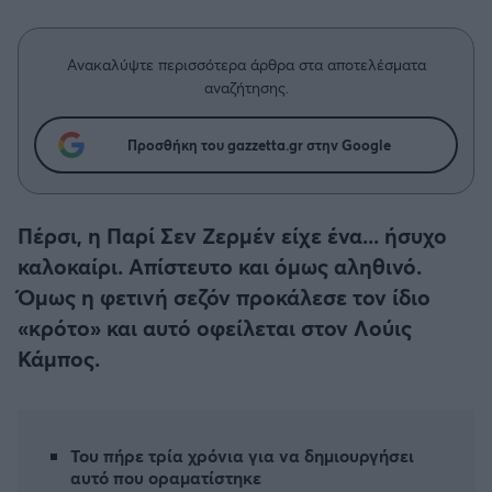
Η μητρότητα στον πάγκο
Δημήτρης Τσορμπατζόγλου
Κύπελλο Γερμανίας
Συνεντεύξεις
Άρης
Μεγάλη μου Αγάπη
Ανακαλύψτε περισσότερα άρθρα στα αποτελέσματα
Κύπελλο Ελλάδος
Μια Ιστορία από την Πόλη
αναζήτησης.
Λεβαδειακός
CHAMPIONS LEAGUE
Προσθήκη του gazzetta.gr στην Google
ΟΦΗ
EUROPA LEAGUE
Βόλος
Πέρσι, η Παρί Σεν Ζερμέν είχε ένα... ήσυχο
UEFA NATIONS LEAGUE
καλοκαίρι. Απίστευτο και όμως αληθινό.
Ατρόμητος Αθηνών
Όμως η φετινή σεζόν προκάλεσε τον ίδιο
COPA AMERICA
«κρότο» και αυτό οφείλεται στον Λούις
Κηφισιά
Κάμπος.
Μουντιάλ 2026
Αστέρας Τρίπολης
EURO
Παναιτωλικός
Του πήρε τρία χρόνια για να δημιουργήσει
Γ' Εθνική
αυτό που οραματίστηκε