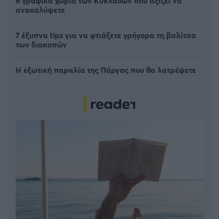
6 γραφικά χωριά των Κυκλάδων που αξίζει να
ανακαλύψετε
7 έξυπνα tips για να φτιάξετε γρήγορα τη βαλίτσα
των διακοπών
Η εξωτική παραλία της Πάργας που θα λατρέψετε