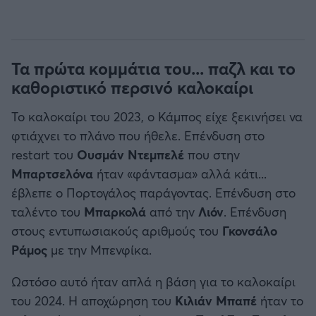
Τα πρώτα κομμάτια του... παζλ και το
καθοριστικό περσινό καλοκαίρι
Το καλοκαίρι του 2023, ο Κάμπος είχε ξεκινήσει να
φτιάχνει το πλάνο που ήθελε. Επένδυση στο
restart του
Ουσμάν
Ντεμπελέ
που στην
Μπαρτσελόνα
ήταν «φάντασμα» αλλά κάτι...
έβλεπε ο Πορτογάλος παράγοντας. Επένδυση στο
ταλέντο του
Μπαρκολά
από την
Λιόν
. Επένδυση
στους εντυπωσιακούς αριθμούς του
Γκονσάλο
Ράμος
με την Μπενφίκα.
Ωστόσο αυτό ήταν απλά η βάση για το καλοκαίρι
του 2024. Η αποχώρηση του
Κιλιάν Μπαπέ
ήταν το