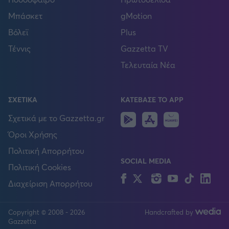
Μπάσκετ
gMotion
Βόλεϊ
Plus
Τέννις
Gazzetta TV
Τελευταία Νέα
ΣΧΕΤΙΚΑ
ΚΑΤΕΒΑΣΕ ΤΟ APP
Android
IOS
Huawei
Σχετικά με το Gazzetta.gr
Όροι Χρήσης
Πολιτική Απορρήτου
SOCIAL MEDIA
Πολιτική Cookies
Facebook
Twitter
Instagram
YouTube
TikTok
Lin
Διαχείριση Απορρήτου
Copyright © 2008 - 2026
Handcrafted by
FOLLOW US
Gazzetta