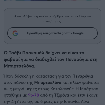
Η μητρότητα στον πάγκο
Δημήτρης Τσορμπατζόγλου
Συνεντεύξεις
Άρης
Μεγάλη μου Αγάπη
Ανακαλύψτε περισσότερα άρθρα στα αποτελέσματα
Μια Ιστορία από την Πόλη
Λεβαδειακός
αναζήτησης.
ΟΦΗ
Προσθήκη του gazzetta.gr στην Google
Βόλος
Ο Τσάβι Πασκουάλ δείχνει να είναι το
Ατρόμητος Αθηνών
φαβορί για να διαδεχθεί τον Πεναρόγια στη
Μπαρτσελόνα.
Κηφισιά
Ήταν δύσκολη η κατάσταση για τον
Πεναρόγια
στον πάγκο της
Μπαρτσελόνα
και πλέον φαίνεται
Αστέρας Τρίπολης
πως μετρά μέρες στους Καταλανούς. Η Μπάρτσα
ηττήθηκε με
96-78
από τη
Τζιρόνα
και έτσι έκανε
Παναιτωλικός
την 4η ήττα της σε 6 ματς στην Ισπανία. Λίγα