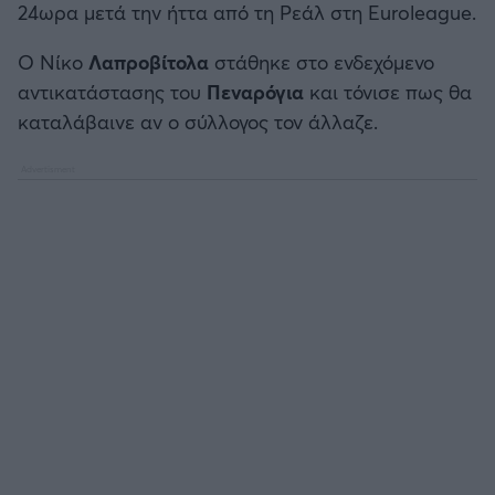
24ωρα μετά την ήττα από τη Ρεάλ στη Euroleague.
Καλαμάτα
Ο Νίκο
Λαπροβίτολα
στάθηκε στο ενδεχόμενο
Ηρακλής
αντικατάστασης του
Πεναρόγια
και τόνισε πως θα
καταλάβαινε αν ο σύλλογος τον άλλαζε.
Μπαρτσελόνα
Ρεάλ Μαδρίτης
Ατλέτικο Μαδρίτης
Μάντσεστερ Γιουνάιτεντ
Μάντσεστερ Σίτι
Λίβερπουλ
Τσέλσι