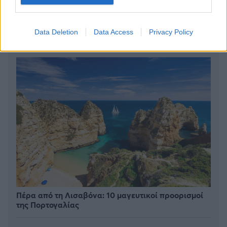
BEST OF
INTERNET
Data Deletion
Data Access
Privacy Policy
Πέρα από τη Λισαβόνα: 10 μαγευτικοί προορισμοί
της Πορτογαλίας