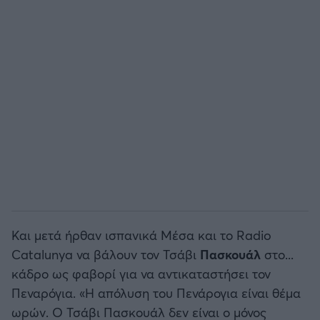
Άρσεναλ
Γιουβέντους
Μίλαν
Ίντερ
Μπάγερν Μονάχου
Παρί Σεν Ζερμέν
Και μετά ήρθαν ισπανικά Μέσα και το Radio
Catalunya να βάλουν τον Τσάβι
Πασκουάλ
στο...
κάδρο ως φαβορί για να αντικαταστήσει τον
Πεναρόγια. «Η απόλυση του Πενάρογια είναι θέμα
ωρών. Ο Τσάβι Πασκουάλ δεν είναι ο μόνος