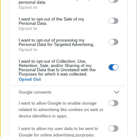
ΔΙΑΒΑΣΕ ΑΚΟΜΗ:
personal data.
grant or deny consent to Google and its third-party tags to
Opted In
use your data for below specified purposes in below Google
Σατοράνσκι: «Μόνο ο Πασκουάλ με κρατούσε στη
consent section.
Μπαρτσελόνα, ήταν μια τεράστια απογοήτευση»
I want to opt-out of the Sale of my
Personal Data.
Opted In
«Στο στόχαστρο της Μπαρτσελόνα και της Μπασκόνια
πρώην παίκτης των Κλίπερς»
I want to opt-out of processing my
Personal Data for Targeted Advertising.
Opted In
Μπαρτσελόνα: Ανακοίνωσε τον Τσέβι Πουγιόλ, ως
Αθλητικό Διευθυντή
I want to opt-out of Collection, Use,
Retention, Sale, and/or Sharing of my
Personal Data that Is Unrelated with the
Purposes for which it was collected.
Opted Out
Tags:
ΤΣΑΒΙ ΠΑΣΚΟΥΑΛ
Google consents
I want to allow Google to enable storage
related to advertising like cookies on web or
device identifiers in apps.
Για να προσθέσεις το σχόλιο
I want to allow my user data to be sent to
Google for online advertising purposes.