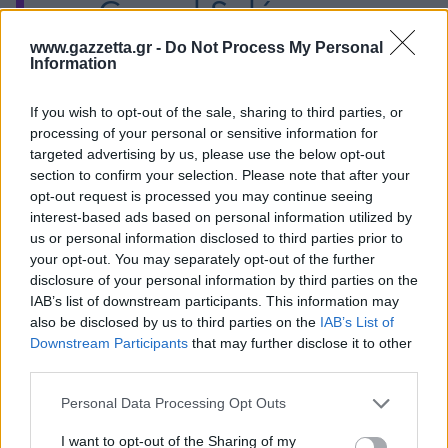
— Gerard Solé
November
(@gsole14)
www.gazzetta.gr -
Do Not Process My Personal
Information
9, 2025
If you wish to opt-out of the sale, sharing to third parties, or
processing of your personal or sensitive information for
targeted advertising by us, please use the below opt-out
section to confirm your selection. Please note that after your
opt-out request is processed you may continue seeing
interest-based ads based on personal information utilized by
us or personal information disclosed to third parties prior to
your opt-out. You may separately opt-out of the further
Διάβασε όλα τα
τελευταία νέα
της αθλητικής
disclosure of your personal information by third parties on the
επικαιρότητας. Μάθε για όλους τους
live αγώνες σήμερα
IAB’s list of downstream participants. This information may
και δες τις
αθλητικές μεταδόσεις
της ημέρας και της
also be disclosed by us to third parties on the
IAB’s List of
εβδομάδας μέσα από το υπερπλήρες Πρόγραμμα TV του
Downstream Participants
that may further disclose it to other
Gazzetta. Ακολούθησέ μας και στο
Google News
.
third parties.
Please note that this website/app uses one or more Google
Personal Data Processing Opt Outs
services and may gather and store information including but
not limited to your visit or usage behaviour. You may click to
I want to opt-out of the Sharing of my