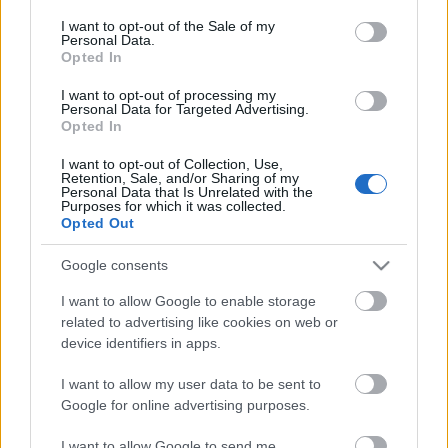
Η μητρότητα στον πάγκο
Δημήτρης Τσορμπατζόγλου
Συνεντεύξεις
consent section.
I want to opt-out of the Sale of my
Άρης
Μεγάλη μου Αγάπη
Personal Data.
Opted In
ΖΩΝΤΑΝΑ
ΣΥΜΒΑΝΤΑ
Μια Ιστορία από την Πόλη
Λεβαδειακός
I want to opt-out of processing my
Personal Data for Targeted Advertising.
Opted In
ΟΦΗ
I want to opt-out of Collection, Use,
Retention, Sale, and/or Sharing of my
Βόλος
Personal Data that Is Unrelated with the
Purposes for which it was collected.
Opted Out
Ατρόμητος Αθηνών
Google consents
Κηφισιά
I want to allow Google to enable storage
Το σύνολο του περιεχομένου και των υπηρεσιών του gazzetta.gr
related to advertising like cookies on web or
διατίθεται στους επισκέπτες αυστηρά για προσωπική χρήση.
device identifiers in apps.
Αστέρας Τρίπολης
Απαγορεύεται η χρήση ή επανεκπομπή του, σε οποιοδήποτε μέσο,
μετά ή άνευ επεξεργασίας, χωρίς γραπτή άδεια του εκδότη.
I want to allow my user data to be sent to
Google for online advertising purposes.
Παναιτωλικός
ΑΘΛΗΜΑΤΑ
ΠΕΡΙΣΣΟΤΕΡΑ
I want to allow Google to send me