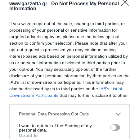
Οδηγός F1
CEV Cup
Τεχνολογία
www.gazzetta.gr -
Do Not Process My Personal
Παναγιώτης Δαλαταριώφ
Κολύμβηση
ΑΘΛΗΤΙΚΕΣ ΜΕΤΑΔΟΣΕΙΣ
Bundesliga
EuroCup
Information
GMotion WRC
Περιγραφή
Υγεία
Challenge Cup
Στατιστικά
Βαθμολογίες
Φόρμα H2H
Δωδεκάδες
Ανδρέας Δημάτος
Μπιτς Βόλεϊ
Ligue 1
Mundobasket
GMotion MotoGP
LIVE SCORE
Showbiz
If you wish to opt-out of the sale, sharing to third parties, or
Αντώνης Καλκαβούρας
Ολοκληρώθηκε
1
2
3
4
Α
Ιστιοπλοΐα
Basketaki
Εθνική Ελλάδος
processing of your personal or sensitive information for
GWOMEN
Φεν
17
12
28
22
79
Αντώνης Καρπετόπουλος
targeted advertising by us, please use the below opt-out
Eurobasket
Κωπηλασία
23
14
15
23
75
Μιλ
Μουντιάλ 2026
Δημήτρης Κατσιώνης
section to confirm your selection. Please note that after your
ΑΘΛΗΤΙΚΗ ΗΧΩ
Φεν
Ξιφασκία
Wyscout Analysis
opt-out request is processed you may continue seeing
Γιώργος Κούβαρης
Μιλ
ΕΚΠΟΜΠΕΣ
interest-based ads based on personal information utilized by
Σκοποβολή
Ευρώπη
Κώστας Νικολακόπουλος
us or personal information disclosed to third parties prior to
GALACTICOS BY INTERWETTEN
Κόσμος
Πάλη
ΟΜΑΔΕΣ
Γιάννης Πάλλας
your opt-out. You may separately opt-out of the further
GAZZ FLOOR BY NOVIBET
disclosure of your personal information by third parties on the
Νίκος Παπαδογιάννης
Τάε κβον ντο
ΑΕΚ
PODCASTS
IAB’s list of downstream participants. This information may
POLE POSITION BY ALLWYN
Γιώργος Σακελλαρίου
Τζούντο
also be disclosed by us to third parties on the
IAB’s List of
ΣΠΛΙΤ
OLD SCHOOL
Ολοκληρωση κανονικης διαρκειας
GAZZETTA ACTS
Downstream Participants
that may further disclose it to other
Γιάννης Σερέτης
Ολυμπιακός
Πινγκ - πονγκ
Transfer Stories
49.2%
39.4%
ΜΕΤΑΒΙΒΑΣΗ BY NOVIBET
third parties.
Gazzetta For Her
Σταύρος Σουντουλίδης
% Εντός Πεδιάς
GAZZETTA SPECIALS
gMotion
Μαχητικά Αθλήματα
Φεν
Μιλ
Θέμα Ισότητας
Please note that this website/app uses one or more Google
Δημήτρης Τομαράς
Personal Data Processing Opt Outs
ΠΑΟΚ
Unique
services and may gather and store information including but
Πυγμαχία
Για τον Αλέξανδρο
Γιώργος Τσακίρης
Wyscout Analysis
not limited to your visit or usage behaviour. You may click to
I want to opt-out of the Sharing of my
Άρση Βαρών
#GiatonAlki
personal data.
Παναθηναϊκός
Μιχάλης Τσαμπάς
grant or deny consent to Google and its third-party tags to
InStat Analysis
Opted In
use your data for below specified purposes in below Google