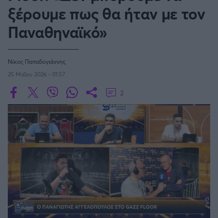
Οδηγός F1
CEV Cup
Τεχνολογία
ξέρουμε πως θα ήταν με τον
Παναγιώτης Δαλαταριώφ
Κολύμβηση
ΑΘΛΗΤΙΚΕΣ ΜΕΤΑΔΟΣΕΙΣ
Bundesliga
EuroCup
GMotion WRC
NBA
Υγεία
Challenge Cup
Ανδρέας Δημάτος
Παναθηναϊκό»
Μπιτς Βόλεϊ
Ligue 1
Mundobasket
GMotion MotoGP
LIVE SCORE
Showbiz
Αντώνης Καλκαβούρας
WNBA
Ιστιοπλοΐα
Basketaki
Εθνική Ελλάδος
GWOMEN
Αντώνης Καρπετόπουλος
Eurobasket
Κωπηλασία
Νίκος Παπαδογιάννης
Μουντιάλ 2026
Δημήτρης Κατσιώνης
G-LEAGUE
ΑΘΛΗΤΙΚΗ ΗΧΩ
Ξιφασκία
25 Μαΐου 2026 - 01:57
Wyscout Analysis
Γιώργος Κούβαρης
ΕΚΠΟΜΠΕΣ
Σκοποβολή
2
Ευρώπη
VTB LEAGUE
Κώστας Νικολακόπουλος
GALACTICOS BY INTERWETTEN
Κόσμος
Πάλη
ΟΜΑΔΕΣ
Γιάννης Πάλλας
GAZZ FLOOR BY NOVIBET
Α1 Μπάσκετ Γυναικών
Νίκος Παπαδογιάννης
Τάε κβον ντο
ΑΕΚ
PODCASTS
POLE POSITION BY ALLWYN
Γιώργος Σακελλαρίου
Τζούντο
ΣΠΛΙΤ
Α2 Μπάσκετ - ELITE LEAGUE
OLD SCHOOL
GAZZETTA ACTS
Γιάννης Σερέτης
Ολυμπιακός
Πινγκ - πονγκ
Transfer Stories
ΜΕΤΑΒΙΒΑΣΗ BY NOVIBET
Gazzetta For Her
Σταύρος Σουντουλίδης
GAZZETTA SPECIALS
gMotion
FIBA EUROPE CUP
Μαχητικά Αθλήματα
Θέμα Ισότητας
Δημήτρης Τομαράς
ΠΑΟΚ
Unique
Πυγμαχία
Για τον Αλέξανδρο
Γιώργος Τσακίρης
Wyscout Analysis
Μπάσκετ: Ισπανία
Άρση Βαρών
#GiatonAlki
Παναθηναϊκός
Μιχάλης Τσαμπάς
InStat Analysis