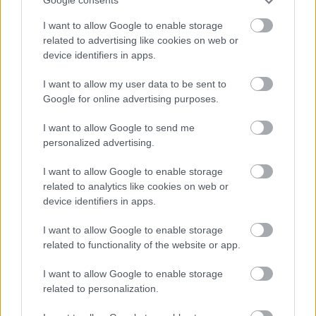
Google consents
I want to allow Google to enable storage
6 γραφικά χωριά των Κυκλάδων που αξίζει να
related to advertising like cookies on web or
ανακαλύψετε
device identifiers in apps.
7 έξυπνα tips για να φτιάξετε γρήγορα τη βαλίτσα
I want to allow my user data to be sent to
των διακοπών
Google for online advertising purposes.
I want to allow Google to send me
Η εξωτική παραλία της Πάργας που θα λατρέψετε
personalized advertising.
I want to allow Google to enable storage
related to analytics like cookies on web or
device identifiers in apps.
I want to allow Google to enable storage
related to functionality of the website or app.
I want to allow Google to enable storage
related to personalization.