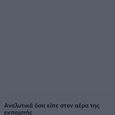
ΟΠΑΠ BASKET LEAGUE
Άρσεναλ
Προολυμπιακό τουρνουά μπάσκετ
Γιουβέντους
BASKETAKI
Μίλαν
EUROBASKET U20
Ίντερ
Τουρνουά Ακρόπολις 2025
Μπάγερν Μονάχου
Παρί Σεν Ζερμέν
Αναλυτικά όσα είπε στον αέρα της
εκπομπής