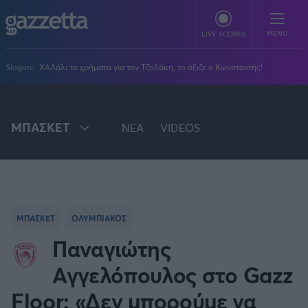
Παράκαμψη προς το κυρίως περιεχόμενο
MENU
LIVE SCORES
Slogun:
ΧΑΛάλι τα χρήματα για τον Τζολάκη, το άξιζε ο Κωνσταντής!
ΠΟΔΟΣΦΑΙΡΟ
Stoiximan Super League
ΜΠΑΣΚΕΤ
NEA
VIDEOS
ΜΠΑΣΚΕΤ
Super League 2
Stoiximan GBL
Όλες οι διοργανώσεις
ΒΟΛΕΪ
Champions League
EuroLeague
Novibet Volley League
ΑΛΛΑ ΣΠΟΡ
STOIXIMAN GBL
Europa League
Champions League
Volley League Γυναικών
Τένις
PLUS
Conference League
NBA
ΜΠΑΣΚΕΤ
ΟΛΥΜΠΙΑΚΟΣ
EUROLEAGUE
Pre League
Χάντμπολ
Πολιτική
Κύπελλο Ελλάδας
Εθνική Μπάσκετ
BLOGGERS
Παναγιώτης
Κύπελλο Ανδρών
Πόλο
Κοινωνία
Premier League
EUROCUP
Elite League
Νίκος Αθανασίου
Αγγελόπουλος στο Gazz
GMOTION
Κύπελλο Γυναικών
Διεθνή
Στίβος
La Liga
Δημήτρης Βέργος
Α1 Γυναικών
GMotion F1
Champions League
Floor: «Δεν μπορούμε να
Viral
BASKETBALL CHAMPIONS LEAGUE
ΠΡΩΤΟΣΕΛΙΔΑ
Γυμναστική
Serie A
Βασίλης Βλαχόπουλος
Κύπελλο Ελλάδος