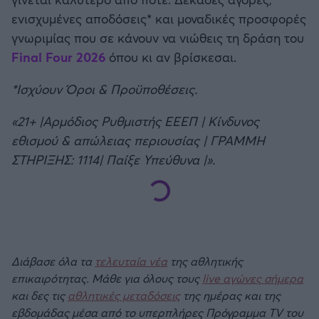
ενισχυμένες αποδόσεις* και μοναδικές προσφορές
γνωριμίας που σε κάνουν να νιώθεις τη δράση του
Final Four 2026
όπου κι αν βρίσκεσαι.
*Ισχύουν Όροι & Προϋποθέσεις.
«21+ |Αρμόδιος Ρυθμιστής ΕΕΕΠ | Κίνδυνος
εθισμού & απώλειας περιουσίας | ΓΡΑΜΜΗ
ΣΤΗΡΙΞΗΣ: 1114| Παίξε Υπεύθυνα |».
Διάβασε όλα τα
τελευταία νέα
της αθλητικής
επικαιρότητας. Μάθε για όλους τους
live αγώνες σήμερα
και δες τις
αθλητικές μεταδόσεις
της ημέρας και της
εβδομάδας μέσα από το υπερπλήρες Πρόγραμμα TV του