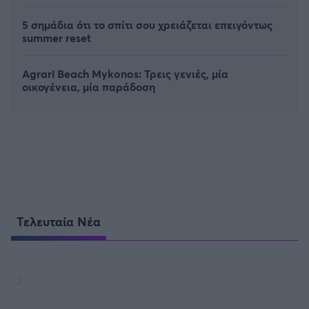
5 σημάδια ότι το σπίτι σου χρειάζεται επειγόντως
summer reset
Agrari Beach Mykonos: Τρεις γενιές, μία
οικογένεια, μία παράδοση
Τελευταία Νέα