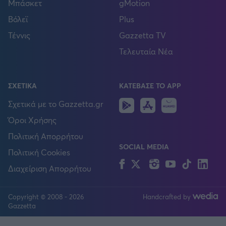
Μπάσκετ
gMotion
Βόλεϊ
Plus
Τέννις
Gazzetta TV
Τελευταία Νέα
ΣΧΕΤΙΚΑ
ΚΑΤΕΒΑΣΕ ΤΟ APP
Android
IOS
Huawei
Σχετικά με το Gazzetta.gr
Όροι Χρήσης
Πολιτική Απορρήτου
SOCIAL MEDIA
Πολιτική Cookies
Facebook
Twitter
Instagram
YouTube
TikTok
Lin
Διαχείριση Απορρήτου
Copyright © 2008 - 2026
Handcrafted by
FOLLOW US
Gazzetta