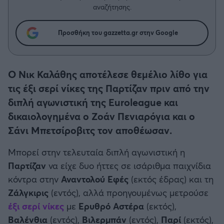
Η μητρότητα στον πάγκο
Δημήτρης Τσορμπατζόγλου
Συνεντεύξεις
αναζήτησης.
Άρης
Μεγάλη μου Αγάπη
Προσθήκη του gazzetta.gr στην Google
Μια Ιστορία από την Πόλη
Λεβαδειακός
ΟΦΗ
Ο Νικ Καλάθης αποτέλεσε θεμέλιο λίθο για
τις έξι σερί νίκες της Παρτίζαν πριν από την
Βόλος
διπλή αγωνιστική της Euroleague και
δικαιολογημένα ο Ζοάν Πενιαρόγια και ο
Ατρόμητος Αθηνών
Σάνι Μπετσίροβιτς τον αποθέωσαν.
Κηφισιά
Μπορεί στην τελευταία διπλή αγωνιστική η
Παρτίζαν
να είχε δυο ήττες σε ισάριθμα παιχνίδια
Αστέρας Τρίπολης
κόντρα στην
Αναντολού Εφές
(εκτός έδρας) και τη
Ζάλγκιρις
(εντός), αλλά προηγουμένως μετρούσε
Παναιτωλικός
έξι σερί νίκες
με
Ερυθρό Αστέρα
(εκτός),
Βαλένθια
(εντός),
Βιλερμπάν
(εντός),
Παρί
(εκτός),