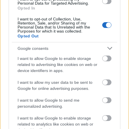
Personal Data for Targeted Advertising.
Αν μη τι άλλο οι αναφορές του
Ζοάν Πενιαρόγια
Opted In
και του
Σάνι Μπετσίροβιτς
στον διεθνή πλέι
I want to opt-out of Collection, Use,
μέικερ αποτελούν την καλύτερη επιβράβευση για
Retention, Sale, and/or Sharing of my
Personal Data that Is Unrelated with the
την αγωνιστική του παρουσία και την επιρροή του
Purposes for which it was collected.
Opted Out
στο παιχνίδι της
Παρτίζαν.
Google consents
I want to allow Google to enable storage
related to advertising like cookies on web or
device identifiers in apps.
I want to allow my user data to be sent to
Google for online advertising purposes.
I want to allow Google to send me
personalized advertising.
I want to allow Google to enable storage
related to analytics like cookies on web or