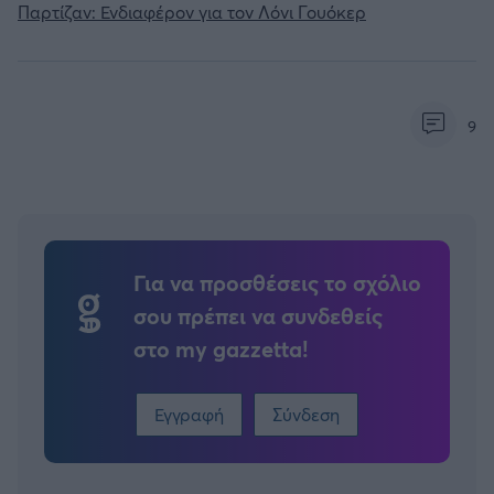
Παρτίζαν: Ενδιαφέρον για τον Λόνι Γουόκερ
9
Για να προσθέσεις το σχόλιο
σου πρέπει να συνδεθείς
στο my gazzetta!
Εγγραφή
Σύνδεση