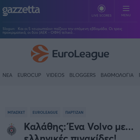
Παράκαμψη προς το κυρίως περιεχόμενο
MENU
LIVE SCORES
Slogun:
Και οι 5 «ευρωπαίοι» παίζουν την επόμενη εβδομάδα. Οι τρεις
προκριματικά, οι δύο (ΑΕΚ - ΟΦΗ) τελικό...
ΠΟΔΟΣΦΑΙΡΟ
Stoiximan Super League
ΜΠΑΣΚΕΤ
Super League 2
Stoiximan GBL
ΒΟΛΕΪ
ΝΕΑ
EUROCUP
VIDEOS
BLOGGERS
ΒΑΘΜΟΛΟΓΙΑ
Champions League
EuroLeague
Novibet Volley League
ΑΛΛΑ ΣΠΟΡ
Europa League
Champions League
Volley League Γυναικών
Τένις
PLUS
Conference League
NBA
Pre League
Χάντμπολ
Πολιτική
Κύπελλο Ελλάδας
Εθνική Μπάσκετ
BLOGGERS
Κύπελλο Ανδρών
ΜΠΑΣΚΕΤ
EUROLEAGUE
ΠΑΡΤΙΖΑΝ
Πόλο
Κοινωνία
Premier League
Elite League
Νίκος Αθανασίου
GMOTION
Κύπελλο Γυναικών
Καλάθης: Ένα Volvo με...
Διεθνή
Στίβος
La Liga
Δημήτρης Βέργος
Α1 Γυναικών
GMotion F1
Champions League
Viral
ελληνικές πινακίδες!
ΠΡΩΤΟΣΕΛΙΔΑ
Γυμναστική
Serie A
Βασίλης Βλαχόπουλος
Κύπελλο Ελλάδος