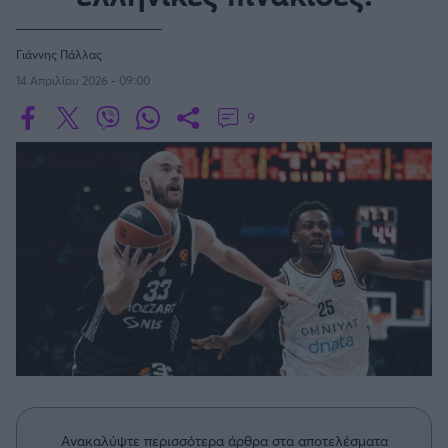
Οδηγός F1
CEV Cup
Τεχνολογία
Παναγιώτης Δαλαταριώφ
Κολύμβηση
ΑΘΛΗΤΙΚΕΣ ΜΕΤΑΔΟΣΕΙΣ
Bundesliga
EuroCup
GMotion WRC
Υγεία
Challenge Cup
Ανδρέας Δημάτος
Μπιτς Βόλεϊ
Ligue 1
Γιάννης Πάλλας
Mundobasket
GMotion MotoGP
LIVE SCORE
Showbiz
Αντώνης Καλκαβούρας
14 Απριλίου 2026 - 09:00
Ιστιοπλοΐα
Basketaki
Εθνική Ελλάδος
GWOMEN
Αντώνης Καρπετόπουλος
9
Eurobasket
Κωπηλασία
Μουντιάλ 2026
Δημήτρης Κατσιώνης
ΑΘΛΗΤΙΚΗ ΗΧΩ
Ξιφασκία
Wyscout Analysis
Γιώργος Κούβαρης
ΕΚΠΟΜΠΕΣ
Σκοποβολή
Ευρώπη
Κώστας Νικολακόπουλος
GALACTICOS BY INTERWETTEN
Κόσμος
Πάλη
ΟΜΑΔΕΣ
Γιάννης Πάλλας
GAZZ FLOOR BY NOVIBET
Νίκος Παπαδογιάννης
Τάε κβον ντο
ΑΕΚ
PODCASTS
POLE POSITION BY ALLWYN
Γιώργος Σακελλαρίου
Τζούντο
ΣΠΛΙΤ
OLD SCHOOL
GAZZETTA ACTS
Γιάννης Σερέτης
Ολυμπιακός
Πινγκ - πονγκ
Transfer Stories
ΜΕΤΑΒΙΒΑΣΗ BY NOVIBET
Gazzetta For Her
Σταύρος Σουντουλίδης
GAZZETTA SPECIALS
gMotion
Μαχητικά Αθλήματα
Θέμα Ισότητας
Δημήτρης Τομαράς
ΠΑΟΚ
Unique
Πυγμαχία
Για τον Αλέξανδρο
Γιώργος Τσακίρης
Wyscout Analysis
Άρση Βαρών
#GiatonAlki
Παναθηναϊκός
Μιχάλης Τσαμπάς
InStat Analysis
Ανακαλύψτε περισσότερα άρθρα στα αποτελέσματα