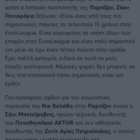
ασίστ ο Ισπανός προπονητής της
Παρτίζαν, Ζόαν
Πενιαρόγια
δήλωσε: «Είναι ένας από τους πιο
σημαντικούς παίκτες τα τελευταία 15 χρόνια στην
EuroLeague. Είναι κορυφαίος σε ασίστ όλων των
εποχών στην EuroLeague και είναι πολύ σημαντικό
για μένα να έχω έναν τέτοιο παίκτη στην ομάδα.
Έχει πολλή εμπειρία, ειδικά σε αυτό το ματς
έπαιξε εκπληκτικά. Μερικές φορές δεν μπορείς να
δεις στα στατιστικά πόσο σημαντικός είναι για
εμάς».
Πιο πρόσφατο σχόλιο για την αγωνιστική
παρουσία του
Νικ Καλάθη
στην
Παρτίζαν
έκανε ο
Σάνι Μπετσίροβιτς,
πρώην τεχνικός διευθυντής
του
Παναθηναϊκού AKTOR
και νυν αθλητικός
διευθυντής της
Ζενίτ Αγίας Πετρούπολης
, ο οποίος
παραχώρησε μεγάλη συνέντευξη στη