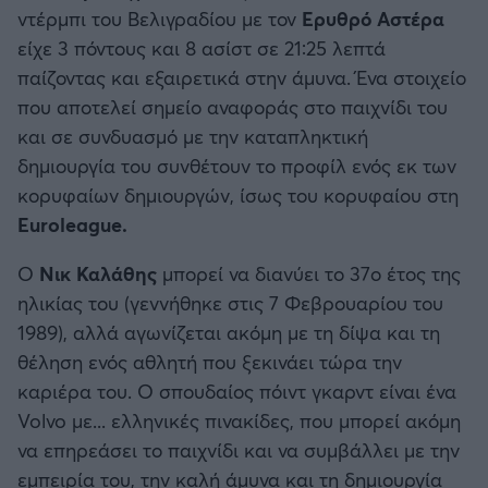
ντέρμπι του Βελιγραδίου με τον
Ερυθρό Αστέρα
είχε 3 πόντους και 8 ασίστ σε 21:25 λεπτά
παίζοντας και εξαιρετικά στην άμυνα. Ένα στοιχείο
που αποτελεί σημείο αναφοράς στο παιχνίδι του
και σε συνδυασμό με την καταπληκτική
δημιουργία του συνθέτουν το προφίλ ενός εκ των
κορυφαίων δημιουργών, ίσως του κορυφαίου στη
Euroleague.
Ο
Νικ Καλάθης
μπορεί να διανύει το 37ο έτος της
ηλικίας του (γεννήθηκε στις 7 Φεβρουαρίου του
1989), αλλά αγωνίζεται ακόμη με τη δίψα και τη
θέληση ενός αθλητή που ξεκινάει τώρα την
καριέρα του. Ο σπουδαίος πόιντ γκαρντ είναι ένα
Volvo με... ελληνικές πινακίδες, που μπορεί ακόμη
να επηρεάσει το παιχνίδι και να συμβάλλει με την
εμπειρία του, την καλή άμυνα και τη δημιουργία