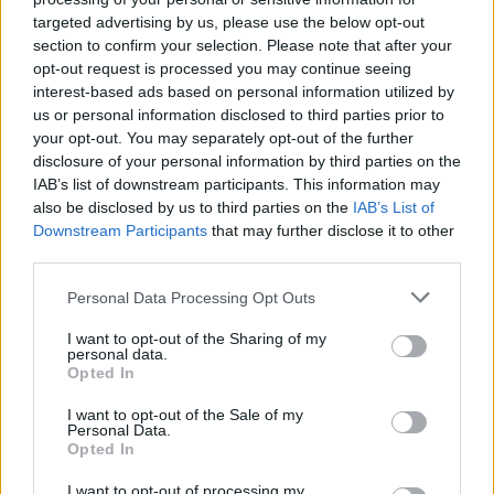
targeted advertising by us, please use the below opt-out
section to confirm your selection. Please note that after your
opt-out request is processed you may continue seeing
interest-based ads based on personal information utilized by
us or personal information disclosed to third parties prior to
your opt-out. You may separately opt-out of the further
disclosure of your personal information by third parties on the
IAB’s list of downstream participants. This information may
also be disclosed by us to third parties on the
IAB’s List of
Downstream Participants
that may further disclose it to other
third parties.
Εκεί, σχολιάζοντας τις επιδόσεις του
Νικ Καλάθη
Please note that this website/app uses one or more Google
στην
Παρτίζαν
, υποστήριξε: «Ο καλός μου φίλος
Personal Data Processing Opt Outs
services and may gather and store information including but
Νικ. Είναι σαν ένα Volvo ή Golf 2. Δεν χαλάει ποτέ,
not limited to your visit or usage behaviour. You may click to
I want to opt-out of the Sharing of my
μπορεί να κάνει ένα εκατομμύριο χιλιόμετρα χωρίς
personal data.
grant or deny consent to Google and its third-party tags to
Opted In
να σταματήσει. Εξαιρετικός άνθρωπος, κορυφαίος
use your data for below specified purposes in below Google
consent section.
επαγγελματίας. Έδειξε στην Παρτίζαν ότι μπορεί
I want to opt-out of the Sale of my
Personal Data.
ακόμα να παίξει στην EuroLeague και χαίρομαι
Opted In
πολύ γι’ αυτό».
I want to opt-out of processing my