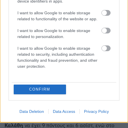
device identifiers in apps.
I want to allow Google to enable storage
related to functionality of the website or app.
I want to allow Google to enable storage
related to personalization.
I want to allow Google to enable storage
related to security, including authentication
functionality and fraud prevention, and other
user protection.
CONFIRM
Μετά το εντυπωσιακό παιχνίδι με την
Παρί,
ακολούθησε η αναμέτρηση με τη
Βιλερμπάν
όπου
Data Deletion
Data Access
Privacy Policy
είχε 3 πόντους και 4 ασίστ, η
Βαλένθια
με τον
Καλάθη
να έχει 9 πόντους και 6 ασίστ, ενώ στο