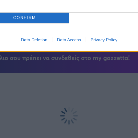
ίπεδα ρεκόρ ενόψει του ντεμπούτου του Euroleague
CONFIRM
Data Deletion
Data Access
Privacy Policy
λιο σου πρέπει να συνδεθείς στο my gazzetta!