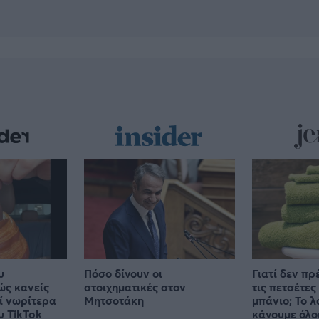
υ
Πόσο δίνουν οι
Γιατί δεν πρ
ώς κανείς
στοιχηματικές στον
τις πετσέτες
εί νωρίτερα
Μητσοτάκη
μπάνιο; Το 
υ TikTok
κάνουμε όλο