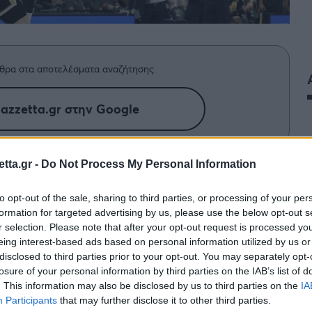
θρα στα αποτελέσματα αναζήτησης.
azzetta.gr στην Google
tta.gr -
Do Not Process My Personal Information
ματς με τη Βιλερμπάν και στρέφει το
oLeague, όπου ακολουθούν τρεις
to opt-out of the sale, sharing to third parties, or processing of your per
formation for targeted advertising by us, please use the below opt-out s
r selection. Please note that after your opt-out request is processed y
eing interest-based ads based on personal information utilized by us or
της Βιλερμπάν
και στρέφει το βλέμμα του στην
disclosed to third parties prior to your opt-out. You may separately opt-
losure of your personal information by third parties on the IAB’s list of
ζόρικη διαβολοβδομάδα μπροστά τους.
. This information may also be disclosed by us to third parties on the
IA
Participants
that may further disclose it to other third parties.
αντιμετωπίσει την Ρεάλ και για την 37η την