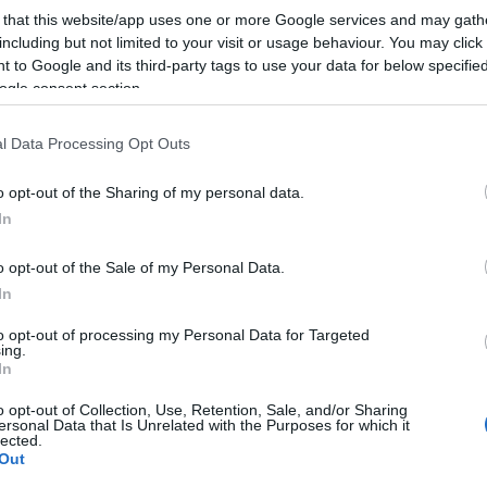
λο βαθμό την τελική κατάταξη των Ερυθρολεύκων.
 that this website/app uses one or more Google services and may gath
including but not limited to your visit or usage behaviour. You may click 
 to Google and its third-party tags to use your data for below specifi
ogle consent section.
l Data Processing Opt Outs
o opt-out of the Sharing of my personal data.
In
o opt-out of the Sale of my Personal Data.
In
to opt-out of processing my Personal Data for Targeted
ing.
In
o opt-out of Collection, Use, Retention, Sale, and/or Sharing
ersonal Data that Is Unrelated with the Purposes for which it
ι το φινάλε της σεζόν:
lected.
Out
ς-Ρεάλ Μαδρίτης