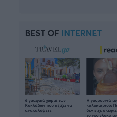
BEST OF
INTERNET
6 γραφικά χωριά των
Η γουρουνιά το
Κυκλάδων που αξίζει να
καλοκαιριού: Π
ανακαλύψετε
δεν είχε σκεφτ
το νέο γλυκό το