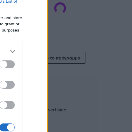
B’s List of
er and store
to grant or
ed purposes
Δείτε όλο το πρόγραμμα