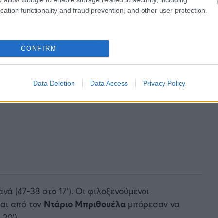
cation functionality and fraud prevention, and other user protection.
CONFIRM
Data Deletion
Data Access
Privacy Policy
νά (47-38 στο 17’). Οι φιλοξενούμενοι
και από τον
Ντάριο Μπριθουέλα
μπόρεσαν να
20’).