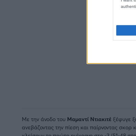
authenti
Με την άνοδο του
Μαμαντί Ντιακιτέ
ξέφυγε ξα
ανεβάζοντας την πίεση και παίρνοντας σκορ 
κλείσουν το πρώτο ημίχρονο στο -3 (51-48 στο 