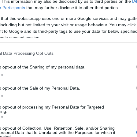
. This information may also be disclosed by us to third parties on the
IA
χησαν με τους
Σενγκέλια
(16 πόντους),
Participants
that may further disclose it to other third parties.
όντους) και
Κλάιμπερν
(14 πόντους) να βάζουν την
που προσυπέγραψε τη νίκη.
 that this website/app uses one or more Google services and may gath
including but not limited to your visit or usage behaviour. You may click 
 to Google and its third-party tags to use your data for below specifi
ogle consent section.
l Data Processing Opt Outs
o opt-out of the Sharing of my personal data.
In
o opt-out of the Sale of my Personal Data.
In
to opt-out of processing my Personal Data for Targeted
ing.
In
o opt-out of Collection, Use, Retention, Sale, and/or Sharing
ersonal Data that Is Unrelated with the Purposes for which it
ιτέ
με 16 πόντους, 5 ριμπάουντ και 3 ασίστ και από
lected.