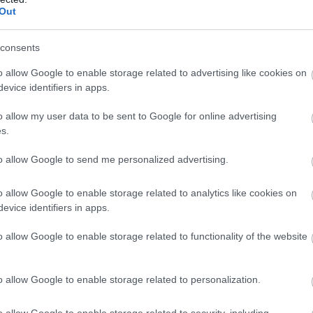
Out
τών ήταν μηδαμινή.
 η
Μπασκόνια
μετράει 9 νίκες και 18 ήττες στη
consents
o allow Google to enable storage related to advertising like cookies on
evice identifiers in apps.
νας
o allow my user data to be sent to Google for online advertising
υ
Πάολο Γκαλμπιάτι
έπιασαν στον... ύπνο τους
s.
’) με τους
Μάρκους Χάουαρντ
και
Τιμοθέ
Μπαρτσελόνα
προσπάθησε με τον
Τόρνικε
to allow Google to send me personalized advertising.
ρ
και έφτασε στο -3 (39-36 στο 15’), ωστόσο η
o allow Google to enable storage related to analytics like cookies on
evice identifiers in apps.
o allow Google to enable storage related to functionality of the website
o allow Google to enable storage related to personalization.
o allow Google to enable storage related to security, including