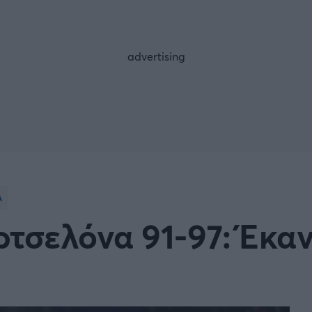
FOLLOW US
Α
σελόνα 91-97: Έκαν