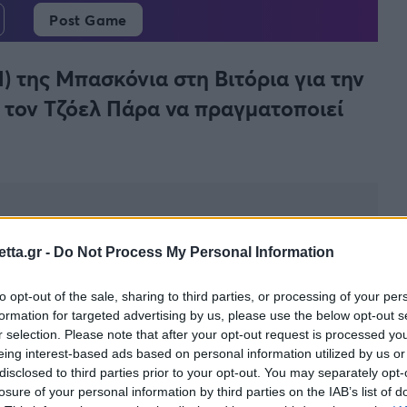
Post Game
) της Μπασκόνια στη Βιτόρια για την
ε τον Τζόελ Πάρα να πραγματοποιεί
tta.gr -
Do Not Process My Personal Information
to opt-out of the sale, sharing to third parties, or processing of your per
ιτόρια επικρατώντας (97-91) της
Μπασκόνια
για
formation for targeted advertising by us, please use the below opt-out s
όελ Πάρα
να αποτελεί τον παράγοντα του
r selection. Please note that after your opt-out request is processed y
ους 16 πόντους που πέτυχε και τα 6 ριμπάουντ που
eing interest-based ads based on personal information utilized by us or
disclosed to third parties prior to your opt-out. You may separately opt-
losure of your personal information by third parties on the IAB’s list of