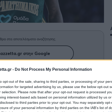
θρα στα αποτελέσματα αναζήτησης.
azzetta.gr στην Google
tta.gr -
Do Not Process My Personal Information
ημα στους συμπαίκτες του για το 2/2
to opt-out of the sale, sharing to third parties, or processing of your per
formation for targeted advertising by us, please use the below opt-out s
r selection. Please note that after your opt-out request is processed y
υνατό τρόπο για την ομάδα του
Εργκίν Άταμαν
. O
eing interest-based ads based on personal information utilized by us or
disclosed to third parties prior to your opt-out. You may separately opt-
ολοβδομάδα κάνοντας το 2/2 σε Παρίσι και
losure of your personal information by third parties on the IAB’s list of
από τη Movistar Arena επικρατώντας της Ρεάλ με