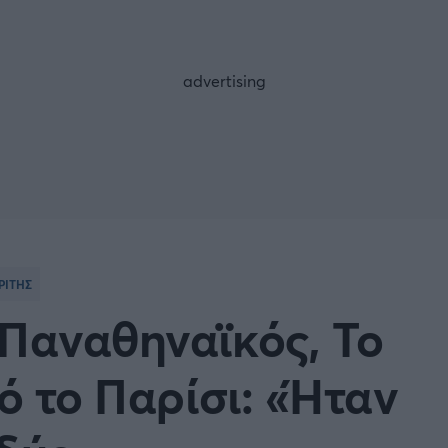
FOLLOW US
ΡΙΤΗΣ
 Παναθηναϊκός, Το
πό το Παρίσι: «Ήταν