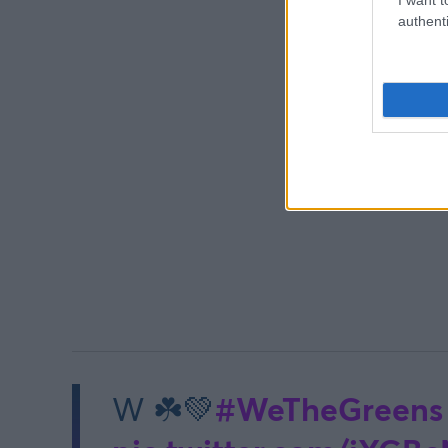
authenti
#WeTheGreens
W ☘️💚