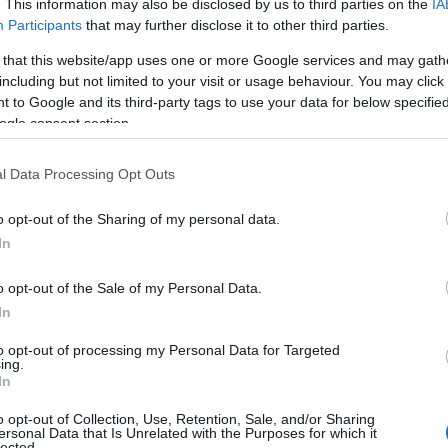
. This information may also be disclosed by us to third parties on the
IA
Participants
that may further disclose it to other third parties.
 that this website/app uses one or more Google services and may gath
ό τη νίκη του Παναθηναϊκού στο Παρίσι, όταν είχε
including but not limited to your visit or usage behaviour. You may click 
ο του παρκέ της Accor Arena θέλοντας να γίνουν
 to Google and its third-party tags to use your data for below specifi
χνιδιού που ακολουθούσε. Μάλιστα, ο Αμερικανός
ogle consent section.
ρακτηριστικά:
«Κάναμε το ένα από τα δύο!».
l Data Processing Opt Outs
o opt-out of the Sharing of my personal data.
In
o opt-out of the Sale of my Personal Data.
In
to opt-out of processing my Personal Data for Targeted
ing.
In
o opt-out of Collection, Use, Retention, Sale, and/or Sharing
ersonal Data that Is Unrelated with the Purposes for which it
lected.