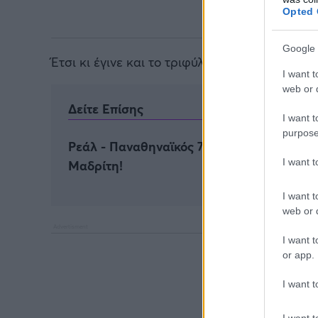
Opted 
Google 
Έτσι κι έγινε και το τριφύλλι ολοκλήρωσε θρι
I want t
web or d
Δείτε Επίσης
I want t
purpose
Ρεάλ - Παναθηναϊκός 77-87: Βασιλιάς και 
I want 
Μαδρίτη!
I want t
web or d
I want t
or app.
I want t
I want t