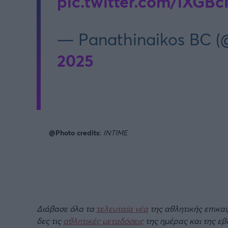
pic.twitter.com/iXGB
— Panathinaikos BC 
2025
@Photo credits:
INTIME
Διάβασε όλα τα
τελευταία νέα
της αθλητικής επικα
δες τις
αθλητικές μεταδόσεις
της ημέρας και της ε