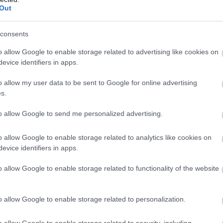
Out
consents
o allow Google to enable storage related to advertising like cookies on
evice identifiers in apps.
 Sports start) και στις 22:00 το
Μακαμπι Τελ Αβίβ
o allow my user data to be sent to Google for online advertising
s.
to allow Google to send me personalized advertising.
o allow Google to enable storage related to analytics like cookies on
evice identifiers in apps.
o allow Google to enable storage related to functionality of the website
o allow Google to enable storage related to personalization.
o allow Google to enable storage related to security, including