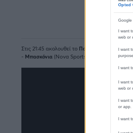
Opted 
Google 
I want t
web or d
Στις 21:45 ακολουθεί το
Παρί
-
Βαλένθια
(Νοva
I want t
-
Μπασκόνια
(Nova Sports 6).
purpose
I want 
I want t
web or d
I want t
or app.
I want t
I want t