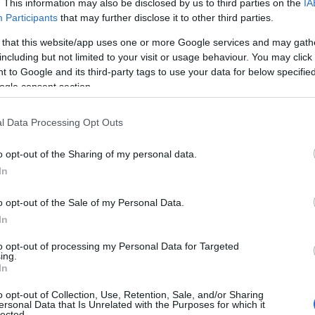
. This information may also be disclosed by us to third parties on the
IA
Participants
that may further disclose it to other third parties.
 that this website/app uses one or more Google services and may gath
including but not limited to your visit or usage behaviour. You may click 
σήμερα, Πέμπτη 13/11, με πέντε παιχνίδια.
 to Google and its third-party tags to use your data for below specifi
ogle consent section.
υ θα αντιμετωπίσει τη
Ρεάλ
στις 21:45, με το ματς
 prime. Νωρίτερα, στις 21:00, Η
Φενέρμπαχτσε
l Data Processing Opt Outs
s 4) και ο
Ερυθρός
Αστέρας
τη
Μονακό
(Νova
o opt-out of the Sharing of my personal data.
In
o opt-out of the Sale of my Personal Data.
In
to opt-out of processing my Personal Data for Targeted
ing.
In
o opt-out of Collection, Use, Retention, Sale, and/or Sharing
ersonal Data that Is Unrelated with the Purposes for which it
lected.