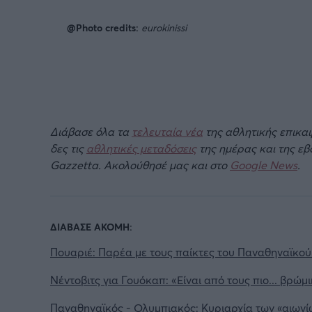
@Photo credits:
eurokinissi
Διάβασε όλα τα
τελευταία νέα
της αθλητικής επικα
δες τις
αθλητικές μεταδόσεις
της ημέρας και της ε
Gazzetta. Ακολούθησέ μας και στο
Google News
.
ΔΙΑΒΑΣΕ ΑΚΟΜΗ:
Πουαριέ: Παρέα με τους παίκτες του Παναθηναϊκο
Νέντοβιτς για Γουόκαπ: «Είναι από τους πιο... βρώμ
Παναθηναϊκός - Ολυμπιακός: Κυριαρχία των «αιωνί