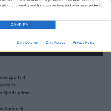
cation functionality and fraud prevention, and other user protection.
CONFIRM
Data Deletion
Data Access
Privacy Policy
ova sports 4)
orts 5)
a Sports prime)
a Sports 6)