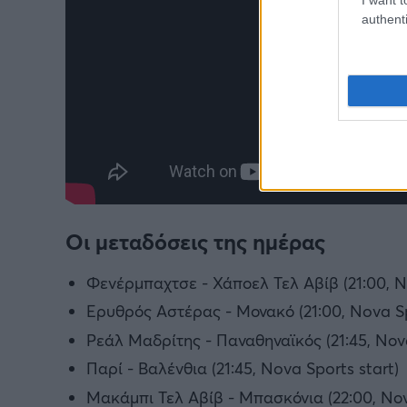
authenti
Οι μεταδόσεις της ημέρας
Φενέρμπαχτσε - Χάποελ Τελ Αβίβ (21:00, N
Ερυθρός Αστέρας - Μονακό (21:00, Nova Sp
Ρεάλ Μαδρίτης - Παναθηναϊκός (21:45, Νοv
Παρί - Βαλένθια (21:45, Nova Sports start)
Μακάμπι Τελ Αβίβ - Μπασκόνια (22:00, Νοv