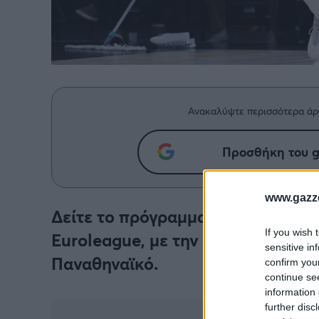
Ανακαλύψτε περισσότερα άρ
Προσθήκη του g
www.gazze
Δείτε το πρόγραμμα των μεταδόσεω
If you wish 
Εuroleague, με την αναμέτρηση α
sensitive in
Παναθηναϊκό.
confirm you
continue se
information 
further disc