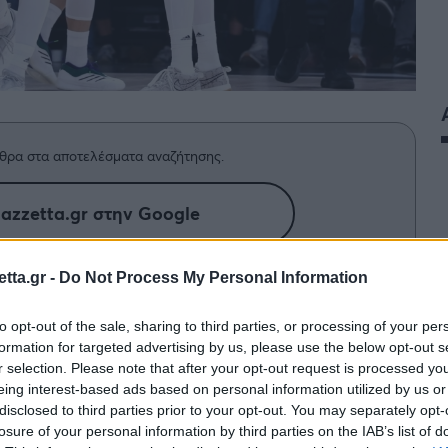
θρα στα αποτελέσματα αναζήτησης.
azzetta.gr στην Google
tta.gr -
Do Not Process My Personal Information
ν της ημέρας (13/11) στη
to opt-out of the sale, sharing to third parties, or processing of your per
νάμεσα σε Ρεάλ Μαδρίτης και
formation for targeted advertising by us, please use the below opt-out s
r selection. Please note that after your opt-out request is processed y
eing interest-based ads based on personal information utilized by us or
disclosed to third parties prior to your opt-out. You may separately opt-
losure of your personal information by third parties on the IAB’s list of