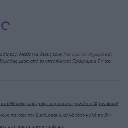
ιρότητας. Μάθε για όλους τους
live αγώνες σήμερα
και
βδομάδας μέσα από το υπερπλήρες Πρόγραμμα TV του
ύ στη Μύκονο, υπέγραψε «πράσινη» φανέλα ο Φρανσίσκο!
ικους παίκτες της EuroLeague, αλλά τόσο καλό παιδί!»
ων» στα πρώτα power rankings