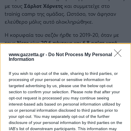
με τους
Σάρλοτ Χόρνετς
και συμμετείχε στο
trainig camp της ομάδας. Ωστόσο, τον άφησαν
ελεύθερο μόλις αυτό ολοκληρώθηκε.
Η κορυφαία του σεζόν ήρθε το 2019-20, όταν με
τους
Νετς
είχε
20,6 πόντους και 6,8 ασίστ κατά
μέσο όρο.
Πέρυσι μέτρησε μέσο όρο 11 πόντων, 2.6
www.gazzetta.gr -
Do Not Process My Personal
ριμπάουντ και 4.4 ασίστ ανά 27 λεπτά σε 79
Information
αγώνες της κανονικής περιόδου, ενώ στους 30
από αυτούς ξεκίνησε βασικός. Συνολικά αυτά τα 11
If you wish to opt-out of the sale, sharing to third parties, or
processing of your personal or sensitive information for
χρόνια πορείας έχει αγωνιστεί σε
621 παιχνίδια
με
targeted advertising by us, please use the below opt-out
μέσο όρο 13 πόντων (48.3% στο δίποντο, 33.3%
section to confirm your selection. Please note that after your
στο τρίποντο, 79.6% στις βολές), 3 ριμπάουντ και
opt-out request is processed you may continue seeing
interest-based ads based on personal information utilized by
5.1 ασίστ ανά 27.7 λεπτά.
us or personal information disclosed to third parties prior to
your opt-out. You may separately opt-out of the further
@Photo credits:
NBA/Getty Images
disclosure of your personal information by third parties on the
IAB’s list of downstream participants. This information may