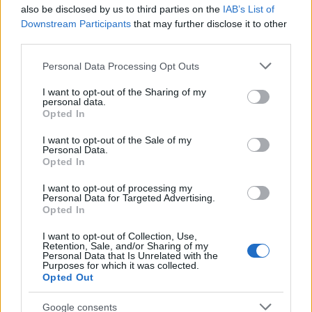
also be disclosed by us to third parties on the
IAB’s List of
Downstream Participants
that may further disclose it to other
third parties.
Please note that this website/app uses one or more Google
Personal Data Processing Opt Outs
Διάβασε όλα τα
τελευταία νέα
της αθλητικής
services and may gather and store information including but
επικαιρότητας. Μάθε για όλους τους
live αγώνες σήμερα
not limited to your visit or usage behaviour. You may click to
I want to opt-out of the Sharing of my
personal data.
και δες τις
αθλητικές μεταδόσεις
της ημέρας και της
grant or deny consent to Google and its third-party tags to
Opted In
use your data for below specified purposes in below Google
εβδομάδας μέσα από το υπερπλήρες Πρόγραμμα TV του
consent section.
Gazzetta. Ακολούθησέ μας και στο
Google News
.
I want to opt-out of the Sale of my
Personal Data.
Opted In
I want to opt-out of processing my
Personal Data for Targeted Advertising.
ΔΙΑΒΑΣΕ ΑΚΟΜΗ:
Opted In
ΜακΙντάιρ: Ευχήθηκε χρόνια πολλά στον Βεζένκοβ
I want to opt-out of Collection, Use,
Retention, Sale, and/or Sharing of my
Νέντοβιτς για Γουόκαπ: «Είναι από τους πιο... βρώμικους
Personal Data that Is Unrelated with the
Purposes for which it was collected.
παίκτες της EuroLeague, αλλά τόσο καλό παιδί!»
Opted Out
Παναθηναϊκός - Ολυμπιακός: Κυριαρχία των «αιωνίων»
Google consents