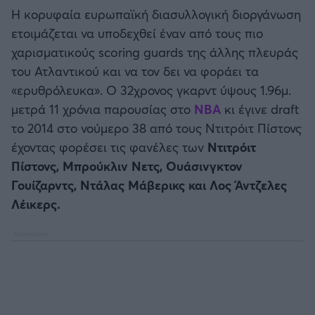
Καλαμάτα
Η κορυφαία ευρωπαϊκή διασυλλογική διοργάνωση
ετοιμάζεται να υποδεχθεί έναν από τους πιο
Ηρακλής
χαρισματικούς scoring guards της άλλης πλευράς
του Ατλαντικού και να τον δει να φοράει τα
Μπαρτσελόνα
«ερυθρόλευκα». Ο 32χρονος γκαρντ ύψους 1.96μ.
μετρά 11 χρόνια παρουσίας στο
NBA
κι έγινε draft
Ρεάλ Μαδρίτης
το 2014 στο νούμερο 38 από τους Ντιτρόιτ Πίστονς
έχοντας φορέσει τις φανέλες των
Ντιτρόιτ
Ατλέτικο Μαδρίτης
Πίστονς, Μπρούκλιν Νετς, Ουάσινγκτον
Γουίζαρντς, Ντάλας Μάβερικς και Λος Άντζελες
Μάντσεστερ Γιουνάιτεντ
Λέικερς.
Μάντσεστερ Σίτι
Λίβερπουλ
Τσέλσι