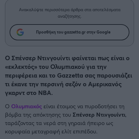
Η μητρότητα στον πάγκο
Δημήτρης Τσορμπατζόγλου
Συνεντεύξεις
Άρης
Ανακαλύψτε περισσότερα άρθρα στα αποτελέσματα
Μεγάλη μου Αγάπη
αναζήτησης.
Μια Ιστορία από την Πόλη
Λεβαδειακός
Προσθήκη του gazzetta.gr στην Google
ΟΦΗ
Ο Σπένσερ Ντινγουίντι φαίνεται πως είναι ο
Βόλος
«εκλεκτός» του Ολυμπιακού για την
περιφέρεια και το Gazzetta σας παρουσιάζει
Ατρόμητος Αθηνών
τι έκανε την περσινή σεζόν ο Αμερικανός
γκαρντ στο NBA.
Κηφισιά
Ο
Ολυμπιακός
είναι έτοιμος να πυροδοτήσει τη
Αστέρας Τρίπολης
βόμβα της απόκτησης του
Σπένσερ Ντινγουίντι
,
ταράζοντας τα νερά στη γηραιά ήπειρο ως
Παναιτωλικός
κορυφαία μεταγραφή ελίτ επιπέδου.