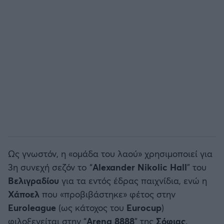
Ως γνωστόν, η «ομάδα του λαού» χρησιμοποιεί για
3η συνεχή σεζόν τo “
Alexander Nikolic Hall
” του
Βελιγραδίου
για τα εντός έδρας παιχνίδια, ενώ η
Χάποελ
που «προβιβάστηκε» φέτος στην
Euroleague
(ως κάτοχος του
Eurocup
)
φιλοξενείται στην “
Arena 8888
” της
Σόφιας
.