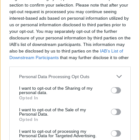
αρνητικές σε ένα τέτοιο ενδεχόμενο (έχει τεθεί κι
section to confirm your selection. Please note that after your
άλλες φορές στην διάρκεια του διετούς εμπάργκο
opt-out request is processed you may continue seeing
interest-based ads based on personal information utilized by
για διεθνείς αγώνες στην περιοχή), ήταν εξ' αρχής
us or personal information disclosed to third parties prior to
η
Ρεάλ
, η
Μπαρτσελόνα
και η
Μπασκόνια
και αυτή
your opt-out. You may separately opt-out of the further
η στάση ίσως να έχει ενισχυθεί λόγω της
disclosure of your personal information by third parties on the
πρόσφατης αναγνώρισης του κράτους της
IAB’s list of downstream participants. This information may
also be disclosed by us to third parties on the
IAB’s List of
Παλαιστίνης
από την ισπανική κυβέρνηση. Είναι
Downstream Participants
that may further disclose it to other
ενδεικτικό άλλωστε ότι το αποψινό παιχνίδι της
third parties.
Βαλένθια με τη Χάποελ θα διεξαχθεί
Please note that this website/app uses one or more Google
Personal Data Processing Opt Outs
κεκλεισμένων των θυρών.
services and may gather and store information including but
not limited to your visit or usage behaviour. You may click to
I want to opt-out of the Sharing of my
personal data.
grant or deny consent to Google and its third-party tags to
Opted In
use your data for below specified purposes in below Google
consent section.
I want to opt-out of the Sale of my
Personal Data.
Opted In
I want to opt-out of processing my
Personal Data for Targeted Advertising.