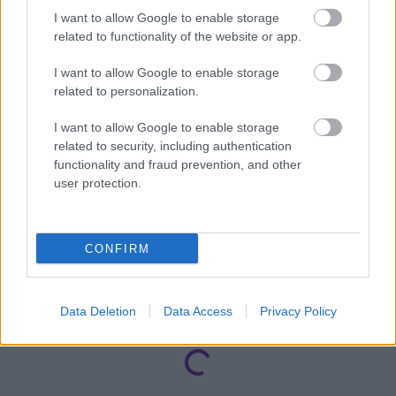
Οι τρεις ισπανικές ομάδες εκπροσωπούν ένα
I want to allow Google to enable storage
related to functionality of the website or app.
block, που θεωρεί ότι η εφετινή σεζόν θα πρέπει
να τελειώσει όπως άρχισε (δηλαδή με τις
I want to allow Google to enable storage
ισραηλινές ομάδες να παίζουν σε
Σερβία
και
related to personalization.
Βουλγαρία
αντίστοιχα).
I want to allow Google to enable storage
related to security, including authentication
Ώστε και να μην υπάρξει αλλοίωση του
functionality and fraud prevention, and other
ανταγωνισμού (κάποιες ομάδες έχουν ήδη παίξει ή
user protection.
πρόκειται να παίξουν σε
Βελιγράδι
–
όπως ο
Ολυμπιακός
– και
Σόφια
), αλλά και το προσεχές
διάστημα μέχρι το τέλος της εφετινής σεζόν να
CONFIRM
χρησιμεύσει ως μία ασφαλιστική δικλείδα για την
οριστική αποκλιμάκωση της έντασης στην
Data Deletion
Data Access
Privacy Policy
περιοχή.