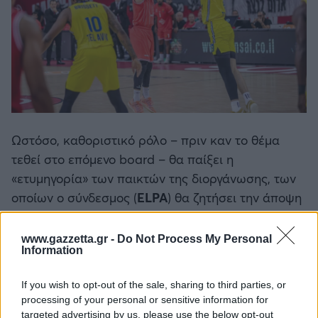
Ωστόσο, καθοριστικό ρόλο – πριν καν το θέμα
τεθεί στο επόμενο board – θα παίξει η
«ετυμηγορία» των παικτών της διοργάνωσης, των
οποίων ο σύνδεσμος (
ELPA
) θα ζητήσει την άποψη
στο ερώτημα «αν οι γεωπολιτικές εξελίξεις στην
περιοχή, τους κάνουν να νιώθουν πλέον ασφαλείς
www.gazzetta.gr -
Do Not Process My Personal
Information
για να ταξιδέψουν και να παίξουν μπάσκετ στο
Ισραήλ;»
If you wish to opt-out of the sale, sharing to third parties, or
processing of your personal or sensitive information for
Θα πρέπει να σημειώσουμε ότι σταθερές
targeted advertising by us, please use the below opt-out