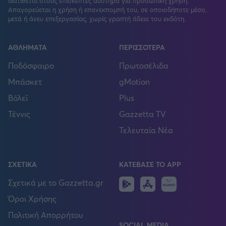
διατίθεται στους επισκέπτες αυστηρά για προσωπική χρήση.
Απαγορεύεται η χρήση ή επανεκπομπή του, σε οποιοδήποτε μέσο,
μετά ή άνευ επεξεργασίας, χωρίς γραπτή άδεια του εκδότη.
ΑΘΛΗΜΑΤΑ
ΠΕΡΙΣΣΟΤΕΡΑ
Ποδόσφαιρο
Πρωτοσέλιδα
Μπάσκετ
gMotion
Βόλεϊ
Plus
Τέννις
Gazzetta TV
Τελευταία Νέα
ΣΧΕΤΙΚΑ
ΚΑΤΕΒΑΣΕ ΤΟ APP
Android
IOS
Huawei
Σχετικά με το Gazzetta.gr
Όροι Χρήσης
Πολιτική Απορρήτου
SOCIAL MEDIA