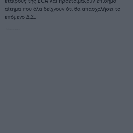
εταίρους της
ECA
και προετοιμάζουν επίσημο
αίτημα που όλα δείχνουν ότι θα απασχολήσει το
Άρσεναλ
επόμενο Δ.Σ..
Γιουβέντους
Μίλαν
Ίντερ
Μπάγερν Μονάχου
Παρί Σεν Ζερμέν