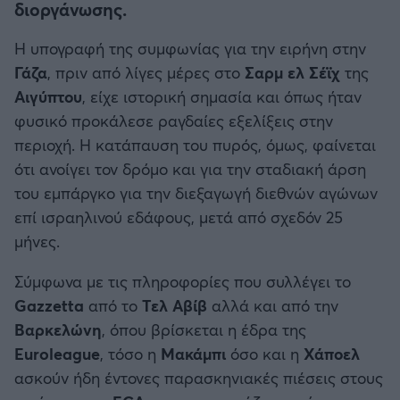
διοργάνωσης.
Καλαμάτα
Η υπογραφή της συμφωνίας για την ειρήνη στην
Ηρακλής
Γάζα
, πριν από λίγες μέρες στο
Σαρμ ελ Σέϊχ
της
Αιγύπτου
, είχε ιστορική σημασία και όπως ήταν
Μπαρτσελόνα
φυσικό προκάλεσε ραγδαίες εξελίξεις στην
περιοχή. Η κατάπαυση του πυρός, όμως, φαίνεται
Ρεάλ Μαδρίτης
ότι ανοίγει τον δρόμο και για την σταδιακή άρση
του εμπάργκο για την διεξαγωγή διεθνών αγώνων
Ατλέτικο Μαδρίτης
επί ισραηλινού εδάφους, μετά από σχεδόν 25
μήνες.
Μάντσεστερ Γιουνάιτεντ
Σύμφωνα με τις πληροφορίες που συλλέγει το
Μάντσεστερ Σίτι
Gazzetta
από το
Τελ Αβίβ
αλλά και από την
Βαρκελώνη
, όπου βρίσκεται η έδρα της
Λίβερπουλ
Euroleague
, τόσο η
Μακάμπι
όσο και η
Χάποελ
ασκούν ήδη έντονες παρασκηνιακές πιέσεις στους
Τσέλσι