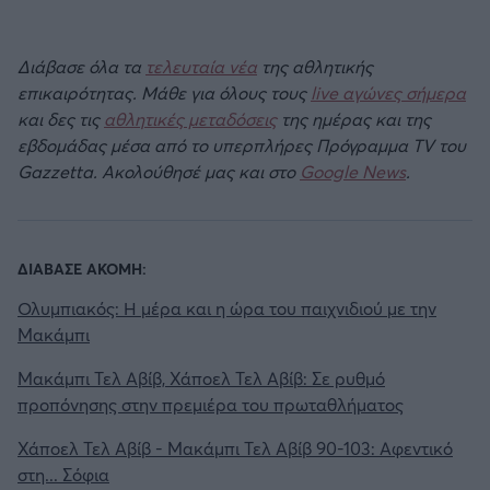
Διάβασε όλα τα
τελευταία νέα
της αθλητικής
επικαιρότητας. Μάθε για όλους τους
live αγώνες σήμερα
και δες τις
αθλητικές μεταδόσεις
της ημέρας και της
εβδομάδας μέσα από το υπερπλήρες Πρόγραμμα TV του
Gazzetta. Ακολούθησέ μας και στο
Google News
.
ΔΙΑΒΑΣΕ ΑΚΟΜΗ:
Ολυμπιακός: Η μέρα και η ώρα του παιχνιδιού με την
Μακάμπι
Μακάμπι Τελ Αβίβ, Χάποελ Τελ Αβίβ: Σε ρυθμό
προπόνησης στην πρεμιέρα του πρωταθλήματος
Χάποελ Τελ Αβίβ - Μακάμπι Τελ Αβίβ 90-103: Αφεντικό
στη... Σόφια