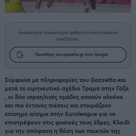
Η μητρότητα στον πάγκο
Δημήτρης Τσορμπατζόγλου
Συνεντεύξεις
Άρης
Μεγάλη μου Αγάπη
Μια Ιστορία από την Πόλη
Λεβαδειακός
Ανακαλύψτε περισσότερα άρθρα στα αποτελέσματα
αναζήτησης.
ΟΦΗ
Προσθήκη του gazzetta.gr στην Google
Βόλος
Ατρόμητος Αθηνών
Σύμφωνα με πληροφορίες του Gazzetta και
μετά το ειρηνευτικό σχέδιο Τραμπ στην Γάζα
Κηφισιά
, οι δύο ισραηλινές ομάδες ασκούν ολοένα
και πιο έντονες πιέσεις και ετοιμάζουν
Αστέρας Τρίπολης
επίσημο αίτημα στην Euroleague για να
επιστρέψουν στις φυσικές τους έδρες. Κλειδί
Παναιτωλικός
για την απόφαση η θέση των παικτών της