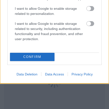
Για να προσθέσεις το σχόλιο
I want to allow Google to enable storage
σου πρέπει να συνδεθείς
related to personalization.
στο my gazzetta!
I want to allow Google to enable storage
related to security, including authentication
functionality and fraud prevention, and other
Εγγραφή
Σύνδεση
user protection.
CONFIRM
Data Deletion
Data Access
Privacy Policy