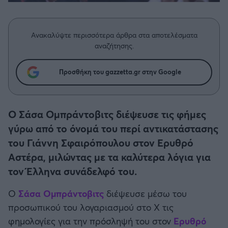
Η μητρότητα στον πάγκο
Δημήτρης Τσορμπατζόγλου
Συνεντεύξεις
Άρης
Μεγάλη μου Αγάπη
Ανακαλύψτε περισσότερα άρθρα στα αποτελέσματα
Μια Ιστορία από την Πόλη
Λεβαδειακός
αναζήτησης.
ΟΦΗ
Προσθήκη του gazzetta.gr στην Google
Βόλος
Ο Σάσα Ομπράντοβιτς διέψευσε τις φήμες
Ατρόμητος Αθηνών
γύρω από το όνομά του περί αντικατάστασης
του Γιάννη Σφαιρόπουλου στον Ερυθρό
Κηφισιά
Αστέρα, μιλώντας με τα καλύτερα λόγια για
τον Έλληνα συνάδελφό του.
Αστέρας Τρίπολης
Ο
Σάσα Ομπράντοβιτς
διέψευσε μέσω του
προσωπικού του λογαριασμού στο X τις
Παναιτωλικός
φημολογίες για την πρόσληψή του στον
Ερυθρό