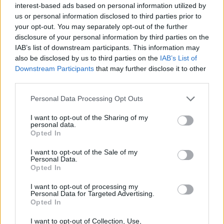
interest-based ads based on personal information utilized by
us or personal information disclosed to third parties prior to
«Δεν βρίσκομαι σε διαπραγματεύσεις με τον
your opt-out. You may separately opt-out of the further
Ερυθρό Αστέρα
. Η ομάδα έχει έναν προπονητή τον
disclosure of your personal information by third parties on the
οποίο σέβομαι πολύ και θα ήταν χαζό να πάρω το
IAB’s list of downstream participants. This information may
also be disclosed by us to third parties on the
IAB’s List of
ψωμί από έναν συνάδελφο που κάνει πολύ καλή
Downstream Participants
that may further disclose it to other
δουλειά.»
third parties.
Please note that this website/app uses one or more Google
Personal Data Processing Opt Outs
services and may gather and store information including but
not limited to your visit or usage behaviour. You may click to
I want to opt-out of the Sharing of my
personal data.
grant or deny consent to Google and its third-party tags to
Opted In
use your data for below specified purposes in below Google
Διάβασε όλα τα
τελευταία νέα
της αθλητικής
consent section.
I want to opt-out of the Sale of my
επικαιρότητας. Μάθε για όλους τους
live αγώνες σήμερα
Personal Data.
Opted In
και δες τις
αθλητικές μεταδόσεις
της ημέρας και της
εβδομάδας μέσα από το υπερπλήρες Πρόγραμμα TV του
I want to opt-out of processing my
Gazzetta. Ακολούθησέ μας και στο
Google News
.
Personal Data for Targeted Advertising.
Opted In
I want to opt-out of Collection, Use,