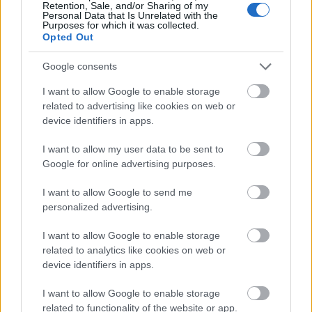
Retention, Sale, and/or Sharing of my
Personal Data that Is Unrelated with the
ΔΙΑΒΑΣΕ ΑΚΟΜΗ:
Purposes for which it was collected.
Opted Out
Κάνααν: «Ένα πρωί ξύπνησα και το συμβόλαιό μου είχε
λήξει»
Google consents
Καρφιά Νέντοβιτς στον Ερυθρό Αστέρα: «Αξίζω πολύ
I want to allow Google to enable storage
περισσότερο σεβασμό, δεν υπάρχει πιθανότητα να
related to advertising like cookies on web or
επιστρέψω»
device identifiers in apps.
Eρυθρός Αστέρας: Αποχωρεί ο Κάλινιτς
I want to allow my user data to be sent to
Google for online advertising purposes.
I want to allow Google to send me
personalized advertising.
Tags:
ΣΑΣΑ ΟΜΠΡΑΝΤΟΒΙΤΣ
2
I want to allow Google to enable storage
ΓΙΑΝΝΗΣ ΣΦΑΙΡΟΠΟΥΛΟΣ
related to analytics like cookies on web or
device identifiers in apps.
I want to allow Google to enable storage
related to functionality of the website or app.