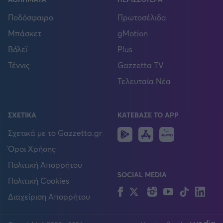
Ποδόσφαιρο
Πρωτοσέλιδα
Μπάσκετ
gMotion
Βόλεϊ
Plus
Τέννις
Gazzetta TV
Τελευταία Νέα
ΣΧΕΤΙΚΑ
ΚΑΤΕΒΑΣΕ ΤΟ APP
Android
IOS
Huawei
Σχετικά με το Gazzetta.gr
Όροι Χρήσης
Πολιτική Απορρήτου
SOCIAL MEDIA
Πολιτική Cookies
Facebook
Twitter
Instagram
YouTube
TikTok
Lin
Διαχείριση Απορρήτου