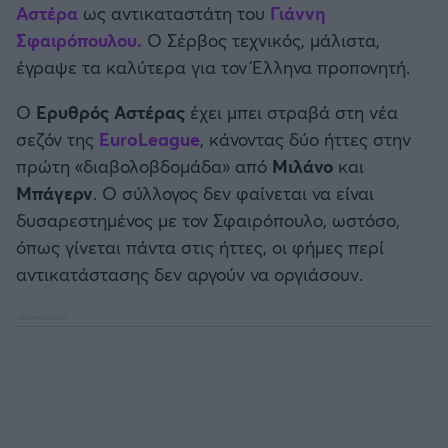
Αστέρα
ως αντικαταστάτη του
Γιάννη
Καλαμάτα
Σφαιρόπουλου.
Ο Σέρβος τεχνικός, μάλιστα,
έγραψε τα καλύτερα για τον Έλληνα προπονητή.
Ηρακλής
Ο
Ερυθρός Αστέρας
έχει μπει στραβά στη νέα
Μπαρτσελόνα
σεζόν της
EuroLeague
, κάνοντας δύο ήττες στην
πρώτη «διαβολοβδομάδα» από
Μιλάνο
και
Ρεάλ Μαδρίτης
Μπάγερν
. Ο σύλλογος δεν φαίνεται να είναι
δυσαρεστημένος με τον Σφαιρόπουλο, ωστόσο,
Ατλέτικο Μαδρίτης
όπως γίνεται πάντα στις ήττες, οι φήμες περί
αντικατάστασης δεν αργούν να οργιάσουν.
Μάντσεστερ Γιουνάιτεντ
Μάντσεστερ Σίτι
Λίβερπουλ
Τσέλσι