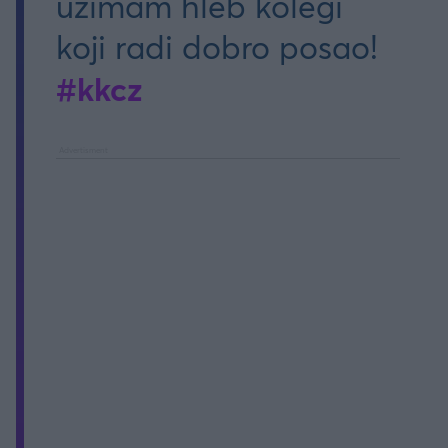
uzimam hleb kolegi
koji radi dobro posao!
#kkcz