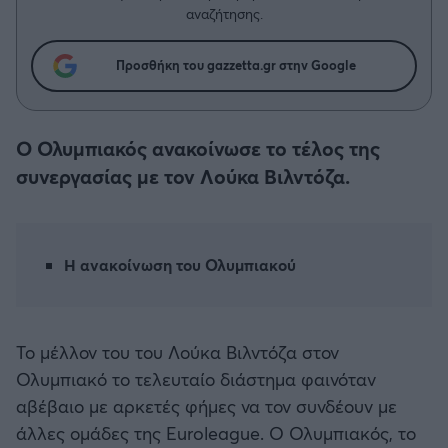
Η μητρότητα στον πάγκο
Δημήτρης Τσορμπατζόγλου
Συνεντεύξεις
αναζήτησης.
Άρης
Μεγάλη μου Αγάπη
Προσθήκη του gazzetta.gr στην Google
Μια Ιστορία από την Πόλη
Λεβαδειακός
ΟΦΗ
Ο Ολυμπιακός ανακοίνωσε το τέλος της
συνεργασίας με τον Λούκα Βιλντόζα.
Βόλος
Ατρόμητος Αθηνών
Η ανακοίνωση του Ολυμπιακού
Κηφισιά
Το μέλλον του του Λούκα Βιλντόζα στον
Αστέρας Τρίπολης
Ολυμπιακό το τελευταίο διάστημα φαινόταν
αβέβαιο με αρκετές φήμες να τον συνδέουν με
Παναιτωλικός
άλλες ομάδες της Euroleague. Ο Ολυμπιακός, το