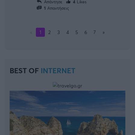
Απάντησε
4
Likes
1
Απαντήσεις
«
1
2
3
4
5
6
7
»
BEST OF
INTERNET