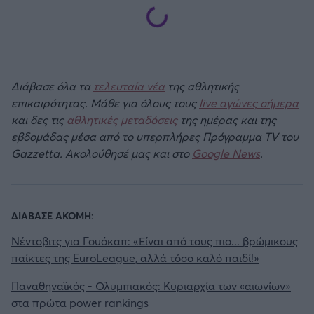
Διάβασε όλα τα
τελευταία νέα
της αθλητικής
επικαιρότητας. Μάθε για όλους τους
live αγώνες σήμερα
και δες τις
αθλητικές μεταδόσεις
της ημέρας και της
εβδομάδας μέσα από το υπερπλήρες Πρόγραμμα TV του
Gazzetta. Ακολούθησέ μας και στο
Google News
.
ΔΙΑΒΑΣΕ ΑΚΟΜΗ:
Νέντοβιτς για Γουόκαπ: «Είναι από τους πιο... βρώμικους
παίκτες της EuroLeague, αλλά τόσο καλό παιδί!»
Παναθηναϊκός - Ολυμπιακός: Κυριαρχία των «αιωνίων»
στα πρώτα power rankings