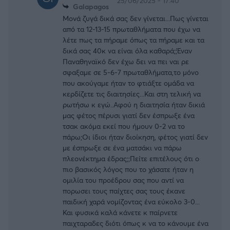
25/06/2025 - 17:40
Galapagos
Μονά ζυγά δικά σας δεν γίνεται...Πως γίνεται
από τα 12-13-15 πρωταθλήματα που έχω να
λέτε πως τα πήραμε όπως τα πήραμε και τα
δικά σας 40κ να είναι όλα καθαρά;;Έναν
Παναθηναϊκό δεν έχω δει να πει ναι ρε
σφαξαμε σε 5-6-7 πρωταθλήματα,το μόνο
που ακούγαμε ήταν το φτιάξτε ομάδα να
κερδίζετε τις διαιτησίες...Και στη τελική να
ρωτήσω κ εγώ..Αφού η διαιτησία ήταν δικιά
μας φέτος πέρυσι γιατί δεν έσπρωξε ένα
τσακ ακόμα εκεί που ήμουν 0-2 να το
πάρω;Οι ίδιοι ήταν διοίκηση, φέτος γιατί δεν
με έσπρωξε σε ένα ματσάκι να πάρω
πλεονέκτημα έδρας;;Πείτε επιτέλους ότι ο
πιο βασικός λόγος που το χάσατε ήταν η
ομιλία του προέδρου σας που αντί να
πορωσει τους παίχτες σας τους έκανε
παιδική χαρά νομίζοντας ένα εύκολο 3-0...
Και φυσικά καλά κάνετε κ παίρνετε
παιχταραδες διότι όπως κ να το κάνουμε ένα