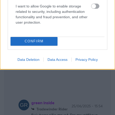
αγχωθηκαν και η αιτια ειναι γνωστη σε
I want to allow Google to enable storage
ολους.-
related to security, including authentication
Απάντησε
1
Likes
1
Απαντήσεις
functionality and fraud prevention, and other
user protection.
CONFIRM
Data Deletion
Data Access
Privacy Policy
green inside
25/06/2025 - 15:54
Tradewinder Rider
Εγώ άγχος είδα στο φ4. Στο πρωτάθλημα