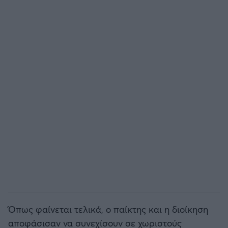
Άρσεναλ
Γιουβέντους
Μίλαν
Ίντερ
Μπάγερν Μονάχου
Παρί Σεν Ζερμέν
Όπως φαίνεται τελικά, ο παίκτης και η διοίκηση
αποφάσισαν να συνεχίσουν σε χωριστούς