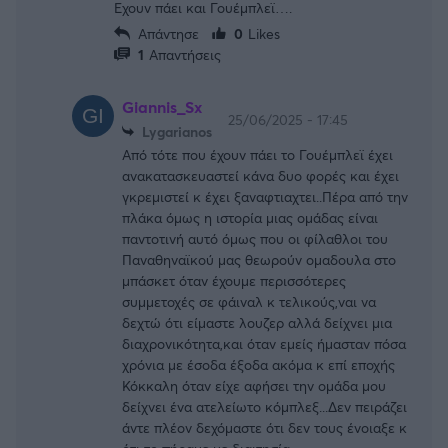
Εχουν πάει και Γουέμπλεϊ….
Απάντησε
0
Likes
1
Απαντήσεις
Giannis_Sx
25/06/2025 - 17:45
Lygarianos
Από τότε που έχουν πάει το Γουέμπλεϊ έχει
ανακατασκευαστεί κάνα δυο φορές και έχει
γκρεμιστεί κ έχει ξαναφτιαχτει..Πέρα από την
πλάκα όμως η ιστορία μιας ομάδας είναι
παντοτινή αυτό όμως που οι φίλαθλοι του
Παναθηναϊκού μας θεωρούν ομαδουλα στο
μπάσκετ όταν έχουμε περισσότερες
συμμετοχές σε φάιναλ κ τελικούς,ναι να
δεχτώ ότι είμαστε λουζερ αλλά δείχνει μια
διαχρονικότητα,και όταν εμείς ήμασταν πόσα
χρόνια με έσοδα έξοδα ακόμα κ επί εποχής
Κόκκαλη όταν είχε αφήσει την ομάδα μου
δείχνει ένα ατελείωτο κόμπλεξ...Δεν πειράζει
άντε πλέον δεχόμαστε ότι δεν τους ένοιαξε κ