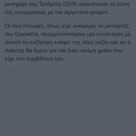
μεσημέρι της Τετάρτης (25/6) ανακοίνωσε τη λύση
Καλαμάτα
της συνεργασίας με τον Αργεντίνο γκαρντ.
Ηρακλής
Οι δύο πλευρές, όπως είχε αναφέρει το ρεπορτάζ
του Gazzetta, πραγματοποίησαν μία συνάντηση με
Μπαρτσελόνα
σκοπό τη συζήτηση ενόψει της νέας σεζόν και αν ο
παίκτης θα έμενε για τον έναν ακόμη χρόνο που
Ρεάλ Μαδρίτης
είχε στο συμβόλαιό του.
Ατλέτικο Μαδρίτης
Μάντσεστερ Γιουνάιτεντ
Μάντσεστερ Σίτι
Λίβερπουλ
Τσέλσι