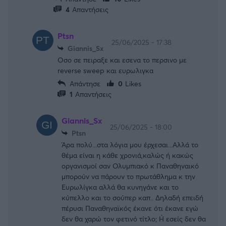
4
Απαντήσεις
Ptsn
25/06/2025 - 17:38
Giannis_Sx
Οσο σε πειραξε και εσενα το περσινο με
reverse sweep και ευρωλιγκα
Απάντησε
0
Likes
1
Απαντήσεις
Giannis_Sx
25/06/2025 - 18:00
Ptsn
Άρα πολύ...στα λόγια μου έρχεσαι...Αλλά το
θέμα είναι η κάθε χρονιά,καλώς ή κακώς
οργανισμοί σαν Ολυμπιακό κ Παναθηναικό
μπορούν να πάρουν το πρωτάθλημα κ την
Ευρωλίγκα αλλά θα κυνηγάνε και το
κύπελλο και το σούπερ καπ.. Δηλαδή επειδή
πέρυσι Παναθηναϊκός έκανε ότι έκανε εγώ
δεν θα χαρώ τον φετινό τίτλο; Ή εσείς δεν θα