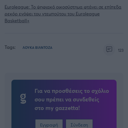
Euroleague: Το ψηφιακό οικοσύστημα φτάνει σε επίπεδα
ρεκόρ ενόψει του ντεμπούτου του Euroleague
Basketball+
Tags:
ΛΟΥΚΑ ΒΙΛΝΤΟΖΑ
123
Για να προσθέσεις το σχόλιο
σου πρέπει να συνδεθείς
στο my gazzetta!
Εγγραφή
Σύνδεση