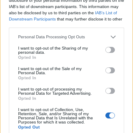
disclosure of your personal information by third parties on the
petros sid
25/06/2025 - 16:04
IAB’s list of downstream participants. This information may
Schumi
also be disclosed by us to third parties on the
IAB’s List of
Στα οποία ο ίδιος βέβαια προσέφερε πάνω κάτω
Downstream Participants
that may further disclose it to other
όσα εσύ κι εγώ, αλλά οκ
third parties.
Απάντησε
2
Likes
0
Απαντήσεις
Please note that this website/app uses one or more Google
Personal Data Processing Opt Outs
services and may gather and store information including but
Εμμανουέλα7
not limited to your visit or usage behaviour. You may click to
I want to opt-out of the Sharing of my
25/06/2025 - 15:03
personal data.
Schumi
grant or deny consent to Google and its third-party tags to
Opted In
Ο Μπαρτζώκας είχε εκτός 12αδας τον Βιλντόζα
use your data for below specified purposes in below Google
στον 2ο και 3ο τελικό. Στον 1ο έβαλε ΔΥΟ(2)
consent section.
I want to opt-out of the Sale of my
πόντους και στον 4ο ΜΗΔΕΝ(0). Με μια
Personal Data.
Opted In
κουβέντα: ΑΝΥΠΑΡΚΤΟΣ. (Φιλικά: Μην τους
δίνεις λαβές για σχόλια. Εμένα ξέρεις τι με
I want to opt-out of processing my
χαροποίησε στους τελικούς, με έξω Φαλ και
Personal Data for Targeted Advertising.
Βεζένκοφ στον τελευταίο; Ο ΦΟΒΟΣ στα μάτια!
Opted In
Είχαν χάσει πριν να παίξουν τη σειρά. Τη νέα
χρονιά; ΘΑ ΤΑ ΣΗΚΩΣΟΥΜΕ ΟΛΑ!)
I want to opt-out of Collection, Use,
Retention, Sale, and/or Sharing of my
Απάντησε
10
Likes
2
Απαντήσεις
Personal Data that Is Unrelated with the
Purposes for which it was collected.
Opted Out
Christopher K