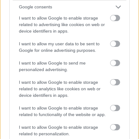
30/06/2025 - 01:51
Google consents
Εμμανουέλα7
Για θύμισε μας ποιοι ζητούσες να φύγουν εσύ η
I want to allow Google to enable storage
ίδια μετά το f4;
related to advertising like cookies on web or
Απάντησε
0
Likes
0
Απαντήσεις
device identifiers in apps.
I want to allow my user data to be sent to
green inside
25/06/2025 - 15:39
Google for online advertising purposes.
Εμμανουέλα7
Τον μονο ΦΟΒΟ (με κεφαλαία) ειδαμε για
I want to allow Google to send me
αλλη μια φορα απο την ομάδα σας στον
personalized advertising.
ημιτελικο του φ4 που πρωτάρης προπονητής
σας τυλιξε σε μια κολλα χαρτι.
I want to allow Google to enable storage
Απάντησε
3
Likes
1
Απαντήσεις
related to analytics like cookies on web or
device identifiers in apps.
Tradewinder R...
25/06/2025 - 15:47
I want to allow Google to enable storage
green inside
related to functionality of the website or app.
Εδω ειναι το θεμα. Κανενας φοβος. Ειδαμε μια
ομαδα που δε πηγε καν για να παιξει. Αν
I want to allow Google to enable storage
υπηρχε φοβος θα μιολαγαμε διαφορετικα
related to personalization.
τωρα. Οσον αφορα τον παο δε ξερω. Μαλλον