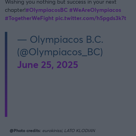
Wishing you nothing but success in your next
chapter!
#OlympiacosBC
#WeAreOlympiacos
#TogetherWeFight
pic.twitter.com/h5pgds3k7t
— Olympiacos B.C.
(@Olympiacos_BC)
June 25, 2025
@Photo credits:
eurokinissi, LATO KLODIAN