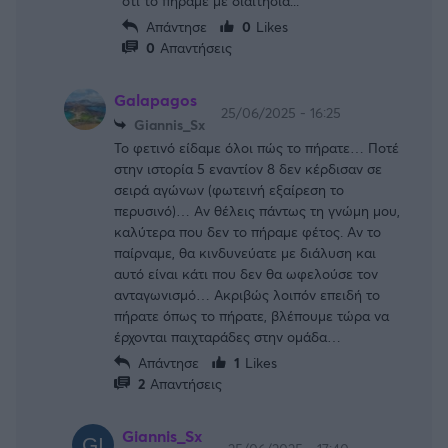
ότι το πήραμε με διαιτησία...
Απάντησε
0
Likes
0
Απαντήσεις
Galapagos
25/06/2025 - 16:25
Giannis_Sx
Το φετινό είδαμε όλοι πώς το πήρατε… Ποτέ
στην ιστορία 5 εναντίον 8 δεν κέρδισαν σε
σειρά αγώνων (φωτεινή εξαίρεση το
περυσινό)… Αν θέλεις πάντως τη γνώμη μου,
καλύτερα που δεν το πήραμε φέτος. Αν το
παίρναμε, θα κινδυνεύατε με διάλυση και
αυτό είναι κάτι που δεν θα ωφελούσε τον
ανταγωνισμό… Ακριβώς λοιπόν επειδή το
πήρατε όπως το πήρατε, βλέπουμε τώρα να
έρχονται παιχταράδες στην ομάδα…
Απάντησε
1
Likes
2
Απαντήσεις
Giannis_Sx