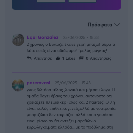
Πρόσφατα
Equi Gonzalez
25/06/2025 - 18:33
2 χρονιές ο Βιλτοζα έκανε γερή μπαζιά! τώρα τι
λέτε εσείς είναι αδιάφορο! Τρελός μάγκας!
Απάντησε
1
Likes
0
Απαντήσεις
paremvasi
25/06/2025 - 15:43
γκος,βιλτόσα τέλος ,λογικά και μήτρου λογκ .Η
ομάδα θαχει έβανς του χρόνου,αυτονόητο ότι
χρειάζετε πλειμέικερ (ίσως και 2 παίκτες).Ο λή
είναι καλός επιθετικογενείς,αλλά με νοοτροπία
μπαρτζώκα δεν ταιριάζει...αλλά και ο γουόκαπ
ειναι ρίσκο αν θα αντεξει μαραθώνιο
ευρωλίγκα,ματς ελλάδα....με το πρόβλημα στη