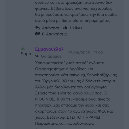
σούπερ καπ στο τραπεζάκι στο Σούνιο δεν
φτάνει... Βέβαια ίσως αντί για παιχταραδες
θα μπορούσατε να κρατήσετε την ίδια ομάδα
αφού μόνο με διαιτησία το πήραμε φέτος..
Απάντησε
1
Likes
0
Απαντήσεις
Εμμανουέλα7
25/06/2025 - 17:02
Galapagos
Χρησιμοποιείτε "γυαλιστερά" ονόματα...
Galapagos(πήγε ο Δαρβίνος και
παρατηρούσε κάτι σπίνους), Snowball(ήρωας
του Όργουελ). Άλλοι μάς διδάσκετε Ιστορία.
Άλλοι μάς διορθώνετε την ορθογραφία.
Ξέρεις ποιο είναι το κοινό όλων σας; Ο
ΦΘΟΝΟΣ. Τι θα πει <είδαμε όλοι πώς το
πήρατε;>. Σάς σπάσαμε την έδρα και σάς
σκορπίσαμε στον 4ο αγώνα χωρίς Φαλ και
χωρίς Βεζένκοφ. ΕΤΣΙ ΤΟ ΠΗΡΑΜΕ!
Πειραιώτικα και... ανορθόγραφα.