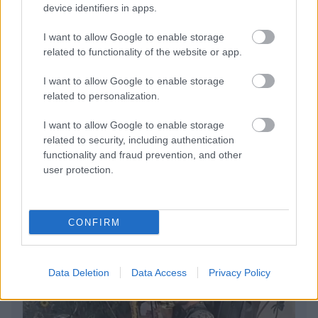
device identifiers in apps.
I want to allow Google to enable storage
related to functionality of the website or app.
Πέρα από τη Λισαβόνα: 10 μαγευτικοί προορισμοί
I want to allow Google to enable storage
της Πορτογαλίας
related to personalization.
I want to allow Google to enable storage
Το καλά κρυμμένο μυστικό της Κρήτης: Το φαράγγι
related to security, including authentication
των Αγίων και η μαγευτική παραλία στο Λιβυκό
functionality and fraud prevention, and other
user protection.
6 γραφικά χωριά των Κυκλάδων που αξίζει να
ανακαλύψετε
CONFIRM
Data Deletion
Data Access
Privacy Policy