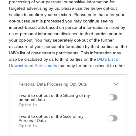
processing of your personal or sensitive information for
Tags:
ΔΗΜΗΤΡΗΣ ΓΙΑΝΝΑΚΟΠΟΥΛΟΣ
targeted advertising by us, please use the below opt-out
section to confirm your selection. Please note that after your
opt-out request is processed you may continue seeing
interest-based ads based on personal information utilized by
us or personal information disclosed to third parties prior to
your opt-out. You may separately opt-out of the further
Για να προσθέσεις το σχόλιο
disclosure of your personal information by third parties on the
σου πρέπει να συνδεθείς
IAB’s list of downstream participants. This information may
also be disclosed by us to third parties on the
IAB’s List of
στο my gazzetta!
Downstream Participants
that may further disclose it to other
third parties.
Εγγραφή
Σύνδεση
Please note that this website/app uses one or more Google
Personal Data Processing Opt Outs
services and may gather and store information including but
not limited to your visit or usage behaviour. You may click to
I want to opt-out of the Sharing of my
personal data.
grant or deny consent to Google and its third-party tags to
Opted In
use your data for below specified purposes in below Google
consent section.
I want to opt-out of the Sale of my
Personal Data.
Opted In