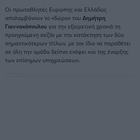
Καλαμάτα
Οι πρωταθλητές Ευρώπης και Ελλάδας
απολαμβάνουν το «δώρο» του
Δημήτρη
Ηρακλής
Γιαννακόπουλου
για την εξαιρετική χρονιά τη
προηγούμενη σεζόν με την κατάκτηση των δύο
Μπαρτσελόνα
σημαντικότερων τίτλων, με τον ίδιο να παραθέτει
σε όλη την ομάδα δείπνο ενόψει και της έναρξης
Ρεάλ Μαδρίτης
των επίσημων υποχρεώσεων.
Ατλέτικο Μαδρίτης
Μάντσεστερ Γιουνάιτεντ
Μάντσεστερ Σίτι
Λίβερπουλ
Τσέλσι