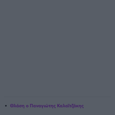
Άρσεναλ
Γιουβέντους
Μίλαν
Ίντερ
Μπάγερν Μονάχου
Παρί Σεν Ζερμέν
Θλάση ο Παναγιώτης Καλαϊτζάκης