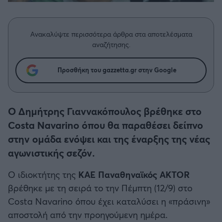
Η μητρότητα στον πάγκο
Δημήτρης Τσορμπατζόγλου
Συνεντεύξεις
Άρης
Μεγάλη μου Αγάπη
Ανακαλύψτε περισσότερα άρθρα στα αποτελέσματα
Μια Ιστορία από την Πόλη
Λεβαδειακός
αναζήτησης.
ΟΦΗ
Προσθήκη του gazzetta.gr στην Google
Βόλος
Ο Δημήτρης Γιαννακόπουλος βρέθηκε στο
Ατρόμητος Αθηνών
Costa Navarino όπου θα παραθέσει δείπνο
στην ομάδα ενόψει και της έναρξης της νέας
Κηφισιά
αγωνιστικής σεζόν.
Ο ιδιοκτήτης της
ΚΑΕ Παναθηναϊκός
AKTOR
Αστέρας Τρίπολης
βρέθηκε με τη σειρά το την Πέμπτη (12/9) στο
Costa Navarino όπου έχει καταλύσει η «πράσινη»
Παναιτωλικός
αποστολή από την προηγούμενη ημέρα.