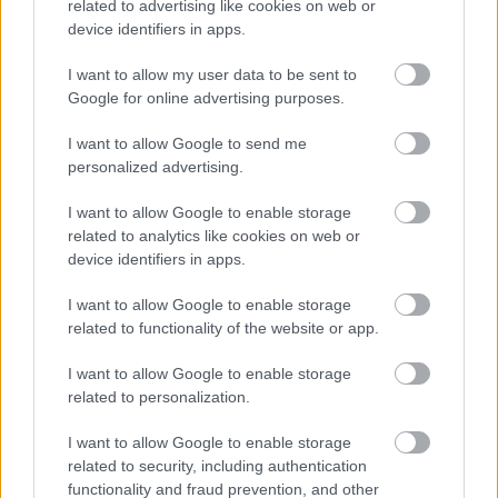
related to advertising like cookies on web or
device identifiers in apps.
I want to allow my user data to be sent to
Google for online advertising purposes.
I want to allow Google to send me
personalized advertising.
I want to allow Google to enable storage
related to analytics like cookies on web or
device identifiers in apps.
I want to allow Google to enable storage
related to functionality of the website or app.
Ο
Ντούσαν Ίβκοβιτς
«έφυγε» από τη ζωή στις 16
I want to allow Google to enable storage
Σεπτεμβρίου του 2021,
ενώ το όνομά του βρίσκεται
related to personalization.
ανάμεσα σε αυτά των υποψήφιων για την ένταξή
τους στο Hall of Fam
e
.
I want to allow Google to enable storage
related to security, including authentication
functionality and fraud prevention, and other