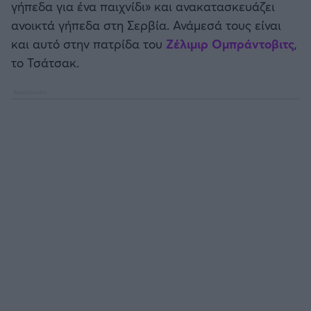
γήπεδα για ένα παιχνίδι» και ανακατασκευάζει
Καλαμάτα
ανοικτά γήπεδα στη Σερβία. Ανάμεσά τους είναι
και αυτό στην πατρίδα του
Ζέλιμιρ Ομπράντοβιτς
,
Ηρακλής
το Τσάτσακ.
Μπαρτσελόνα
Ρεάλ Μαδρίτης
Ατλέτικο Μαδρίτης
Μάντσεστερ Γιουνάιτεντ
Μάντσεστερ Σίτι
Λίβερπουλ
Τσέλσι