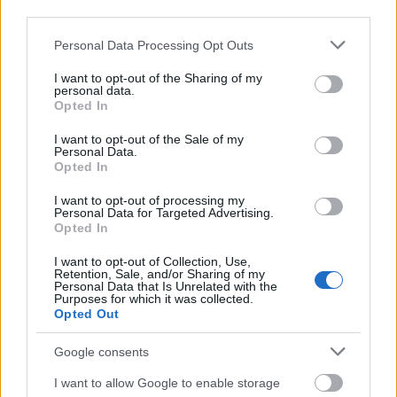
Η επιλογή του χώρου δεν είναι τυχαία, αφού ο
third parties.
μπασκετικός «ναός» της Σερβίας έχει γεννήσει ή
Please note that this website/app uses one or more Google
Personal Data Processing Opt Outs
έχει φιλοξενήσει πολλά από τα «τέκνα» του
services and may gather and store information including but
not limited to your visit or usage behaviour. You may click to
I want to opt-out of the Sharing of my
σέρβικου μπάσκετ και του ίδιου του
Ίβκοβιτς
.
personal data.
grant or deny consent to Google and its third-party tags to
Opted In
use your data for below specified purposes in below Google
consent section.
I want to opt-out of the Sale of my
Personal Data.
Opted In
I want to opt-out of processing my
Personal Data for Targeted Advertising.
Opted In
I want to opt-out of Collection, Use,
Retention, Sale, and/or Sharing of my
Personal Data that Is Unrelated with the
Purposes for which it was collected.
Opted Out
Google consents
I want to allow Google to enable storage