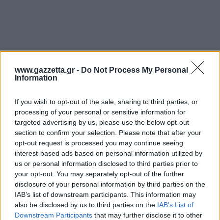
Άρσεναλ
Γιουβέντους
www.gazzetta.gr -
Do Not Process My Personal
Μίλαν
Information
If you wish to opt-out of the sale, sharing to third parties, or
Ίντερ
processing of your personal or sensitive information for
targeted advertising by us, please use the below opt-out
Μπάγερν Μονάχου
section to confirm your selection. Please note that after your
opt-out request is processed you may continue seeing
Η αναφορά στον Ζοτς δεν είναι τυχαία, αφού μαζί
interest-based ads based on personal information utilized by
Παρί Σεν Ζερμέν
με τους γιους του «Ντούντα», Πέτρο και Παύλο θα
us or personal information disclosed to third parties prior to
your opt-out. You may separately opt-out of the further
κάνουν τα εγκαίνια στο νέο γήπεδο στις 29
disclosure of your personal information by third parties on the
Μαρτίου. Στα εγκαίνια αναμένεται να δώσουν το
IAB’s list of downstream participants. This information may
παρών και άλλοι θρύλοι του σέρβικου μπάσκετ.
also be disclosed by us to third parties on the
IAB’s List of
Downstream Participants
that may further disclose it to other