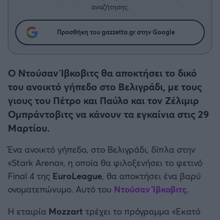
Η μητρότητα στον πάγκο
Δημήτρης Τσορμπατζόγλου
Συνεντεύξεις
αναζήτησης.
Άρης
Μεγάλη μου Αγάπη
Προσθήκη του gazzetta.gr στην Google
Μια Ιστορία από την Πόλη
Λεβαδειακός
ΟΦΗ
O Ντούσαν Ίβκοβιτς θα αποκτήσει το δικό
του ανοικτό γήπεδο στο Βελιγράδι, με τους
Βόλος
γιους του Πέτρο και Παύλο και τον Ζέλιμιρ
Ομπράντοβιτς να κάνουν τα εγκαίνια στις 29
Ατρόμητος Αθηνών
Μαρτίου.
Κηφισιά
Ένα ανοικτό γήπεδο, στο Βελιγράδι, δίπλα στην
«Stark Arena», η οποία θα φιλοξενήσει το φετινό
Αστέρας Τρίπολης
Final 4 της
EuroLeague
, θα αποκτήσει ένα βαρύ
ονοματεπώνυμο. Αυτό του
Ντούσαν Ίβκοβιτς
.
Παναιτωλικός
Η εταιρία
Mozzart
τρέχει το πρόγραμμα «Εκατό