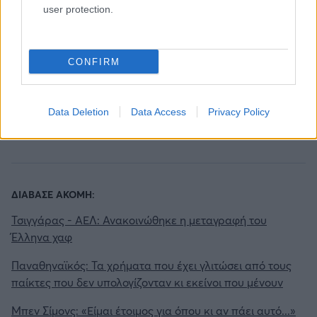
user protection.
Διάβασε όλα τα
τελευταία νέα
της αθλητικής
CONFIRM
επικαιρότητας. Μάθε για όλους τους
live αγώνες σήμερα
και δες τις
αθλητικές μεταδόσεις
της ημέρας και της
Data Deletion
Data Access
Privacy Policy
εβδομάδας μέσα από το υπερπλήρες Πρόγραμμα TV του
Gazzetta. Ακολούθησέ μας και στο
Google News
.
ΔΙΑΒΑΣΕ ΑΚΟΜΗ:
Τσιγγάρας - ΑΕΛ: Ανακοινώθηκε η μεταγραφή του
Έλληνα χαφ
Παναθηναϊκός: Τα χρήματα που έχει γλιτώσει από τους
παίκτες που δεν υπολογίζονταν κι εκείνοι που μένουν
Μπεν Σίμονς: «Είμαι έτοιμος για όπου κι αν πάει αυτό...»